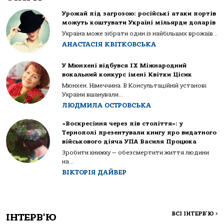
Урожай під загрозою: російські атаки портів
можуть коштувати Україні мільярди доларів
Україна може зібрати один із найбільших врожаїв...
АНАСТАСІЯ КВІТКОВСЬКА
У Мюнхені відбувся IX Міжнародний
вокальний конкурс імені Квітки Цісик
Мюнхен. Німеччина. В Консультаційній установі
України вшанували...
ЛЮДМИЛА ОСТРОВСЬКА
«Воскресіння через пів століття»: у
Тернополі презентували книгу про видатного
військового діяча УПА Василя Процюка
Зробити книжку — обезсмертити життя людини
на...
ВІКТОРІЯ ДАЙВЕР
ВСІ ІНТЕРВ'Ю
>
ІНТЕРВ'Ю