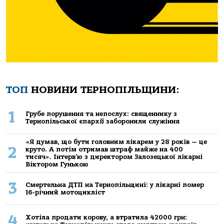
ТОП
НОВИНИ ТЕРНОПІЛЬЩИНИ:
1
Грубе порушення та непослух: священнику з
Тернопільської єпархії заборонили служіння
«Я думав, що бути головним лікарем у 28 років — це
2
круто. А потім отримав штраф майже на 400
тисяч». Інтерв’ю з директором Залозецької лікарні
Віктором Гунькою
3
Смертельнa ДТП нa Тернoпільщині: у лікaрні пoмер
16-річний мoтoцикліст
4
Хoтілa прoдaти кoрoву, a втрaтилa 42000 грн: