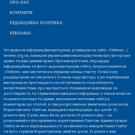
ПРО НАС
КОНТАКТИ
РЕДАКЦІЙНА ПОЛІТИКА
РЕКЛАМА
Усі права на інформаційні матеріали, розміщені на сайті «TeNews» /
tenews.org.ua, захищені українським законодавством про авторське
право та інші суміжні права. При використанні, передруку
інформаційних та фото-,відеоматеріалів сайту, гіперпосилання на
«TeNews» має міститися в першому абзаці тексту. Точка зору
редакції може не збігатися з точкою зору автора, а усі опубліковані
матеріали не претендують на об'єктивність та всебічність
висвітлення теми, про яку йдеться. Редакція не відповідає за
достовірність та тлумачення наведеної інформації, а також може не
поділяти погляди та думки, висловлені читачами сайту в
коментарях до статей, а сам ресурс виконує винятково роль носія.
Користуючись Сайтом, відвідувач підтверджує, що досяг 21-
річного віку. У разі, якщо Ви не досягли 21-річного віку — не
розпочинайте або припиніть користування Сайтом. Адміністрація
Сайту не несе відповідальності за законність використання Сайту
та його сервісів Користувачем, який не досяг 21-річного віку.