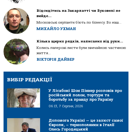
Відсидітись на Закарпатті чи Буковелі не
вийде…
Московські окупанти б’ють по бізнесу. Бо наш...
МИХАЙЛО УХМАН
Кілька щирих рядків, написаних від руки…
Колись паперові листи були звичайною частиною
життя...
ВІКТОРІЯ ДАЙВЕР
ВИБІР РЕДАКЦІЇ
У Лісабоні Шон Піннер розповів про
російський полон, тортури та
боротьбу за правду про Україну
06:13, 7 Серпня, 2026
Допомога Україні — це захист самої
Європи, – тернополянин в Італії
Олесь Городецький