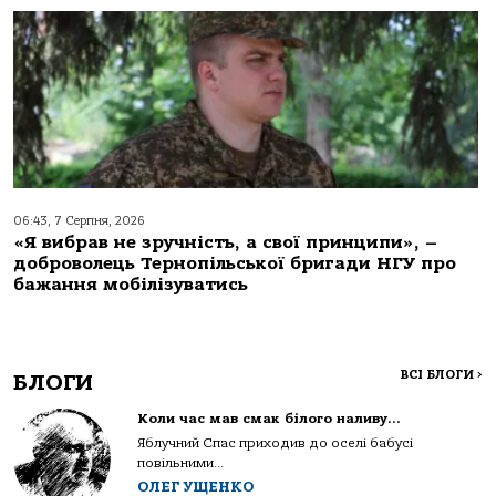
06:43, 7 Серпня, 2026
«Я вибрав не зручність, а свої принципи», –
доброволець Тернопільської бригади НГУ про
бажання мобілізуватись
ВСІ БЛОГИ
>
БЛОГИ
Коли час мав смак білого наливу…
Яблучний Спас приходив до оселі бабусі
повільними...
ОЛЕГ УЩЕНКО