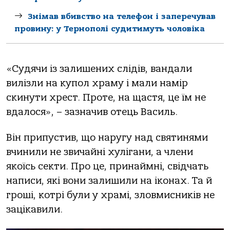
Знімав вбивство на телефон і заперечував
провину: у Тернополі судитимуть чоловіка
«Судячи із залишених слідів, вандали
вилізли на купол храму і мали намір
скинути хрест. Проте, на щастя, це їм не
вдалося», – зазначив отець Василь.
Він припустив, що наругу над святинями
вчинили не звичайні хулігани, а члени
якоїсь секти. Про це, принаймні, свідчать
написи, які вони залишили на іконах. Та й
гроші, котрі були у храмі, зловмисників не
зацікавили.