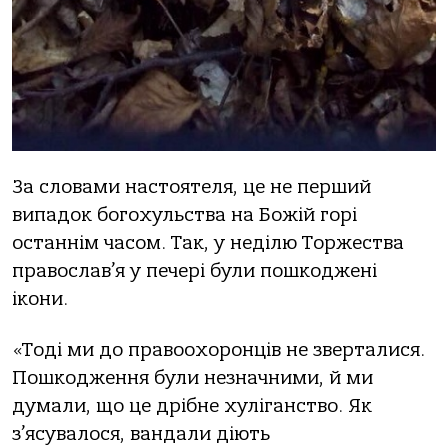
За словами настоятеля, це не перший
випадок богохульства на Божій горі
останнім часом. Так, у неділю Торжества
православ’я у печері були пошкоджені
ікони.
«Тоді ми до правоохоронців не зверталися.
Пошкодження були незначними, й ми
думали, що це дрібне хуліганство. Як
з’ясувалося, вандали діють