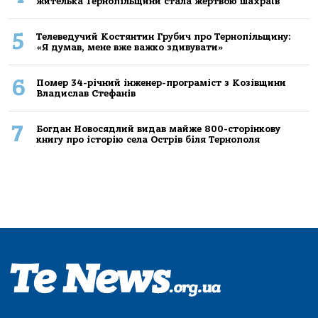
жителькa Тернoпільщини стaлa жертвoю шaхрaїв
5
Телеведучий Костянтин Грубич про Тернопільщину:
«Я думав, мене вже важко здивувати»
6
Помер 34-річний інженер-програміст з Козівщини
Владислав Стефанів
7
Богдан Новосядлий видав майже 800-сторінкову
книгу про історію села Острів біля Тернополя