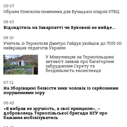
09:07
Обрали Єпископа-помічника для Бучацької єпархії УГКЦ
08:43
Відсидітись на Закарпатті чи Буковелі не вийде…
08:10
Учитель із Тернополя Дмитро Гайдук увійшов до ТОП-50
найкращих педагогів України
У Микулинцях на Тернопільщині
активіст заявив про багаторічне
забруднення Серету та
бездіяльність екоінспекції
07:12
На Зборівщині безвісти зник чоловік із серйозними
порушеннями зору
06:43
«Я вибрав не зручність, а свої принципи», –
доброволець Тернопільської бригади НГУ про
бажання мобілізуватись