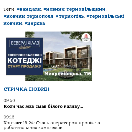
Теги:
#вандали
,
#новини тернопільщини
,
#новини тернополя
,
#тернопіль
,
#тернопільські
новини
,
#церква
СТРІЧКА НОВИН
09:50
Коли час мав смак білого наливу…
09:16
Контакт 18-24: Стань оператором дронів та
роботизованих комплексів