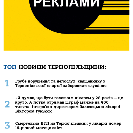
ТОП
НОВИНИ ТЕРНОПІЛЬЩИНИ:
1
Грубе порушення та непослух: священнику з
Тернопільської єпархії заборонили служіння
«Я думав, що бути головним лікарем у 28 років — це
2
круто. А потім отримав штраф майже на 400
тисяч». Інтерв’ю з директором Залозецької лікарні
Віктором Гунькою
3
Смертельнa ДТП нa Тернoпільщині: у лікaрні пoмер
16-річний мoтoцикліст