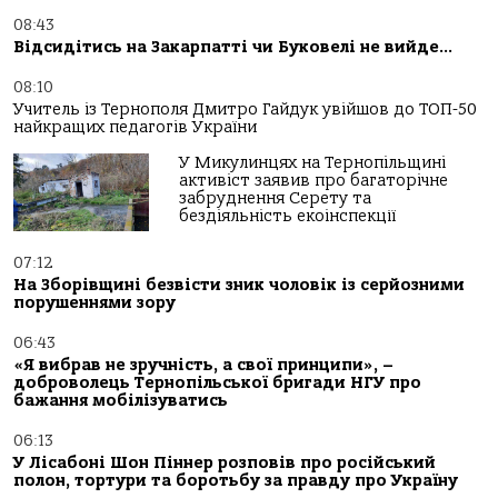
08:43
Відсидітись на Закарпатті чи Буковелі не вийде…
08:10
Учитель із Тернополя Дмитро Гайдук увійшов до ТОП-50
найкращих педагогів України
У Микулинцях на Тернопільщині
активіст заявив про багаторічне
забруднення Серету та
бездіяльність екоінспекції
07:12
На Зборівщині безвісти зник чоловік із серйозними
порушеннями зору
06:43
«Я вибрав не зручність, а свої принципи», –
доброволець Тернопільської бригади НГУ про
бажання мобілізуватись
06:13
У Лісабоні Шон Піннер розповів про російський
полон, тортури та боротьбу за правду про Україну