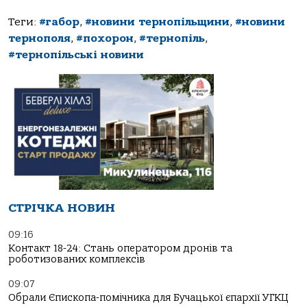
Теги:
#габор
,
#новини тернопільщини
,
#новини
тернополя
,
#похорон
,
#тернопіль
,
#тернопільські новини
СТРІЧКА НОВИН
09:16
Контакт 18-24: Стань оператором дронів та
роботизованих комплексів
09:07
Обрали Єпископа-помічника для Бучацької єпархії УГКЦ