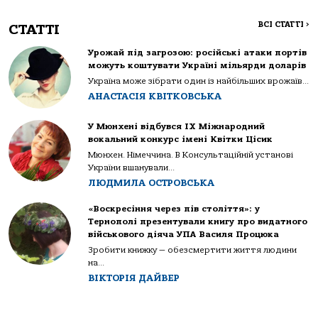
ВСІ СТАТТІ
>
СТАТТІ
Урожай під загрозою: російські атаки портів
можуть коштувати Україні мільярди доларів
Україна може зібрати один із найбільших врожаїв...
АНАСТАСІЯ КВІТКОВСЬКА
У Мюнхені відбувся IX Міжнародний
вокальний конкурс імені Квітки Цісик
Мюнхен. Німеччина. В Консультаційній установі
України вшанували...
ЛЮДМИЛА ОСТРОВСЬКА
«Воскресіння через пів століття»: у
Тернополі презентували книгу про видатного
військового діяча УПА Василя Процюка
Зробити книжку — обезсмертити життя людини
на...
ВІКТОРІЯ ДАЙВЕР