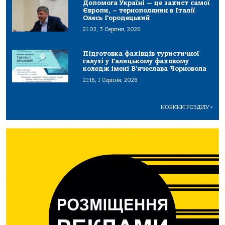
Допомога Україні — це захист самої
Європи, – тернополянин в Італії
Олесь Городецький
21:02, 3 Серпня, 2026
Підготовка фахівців туристичної
галузі у Галицькому фаховому
коледж імені В’ячеслава Чорновола
21:16, 1 Серпня, 2026
НОВИНИ РОЗДІЛУ
>