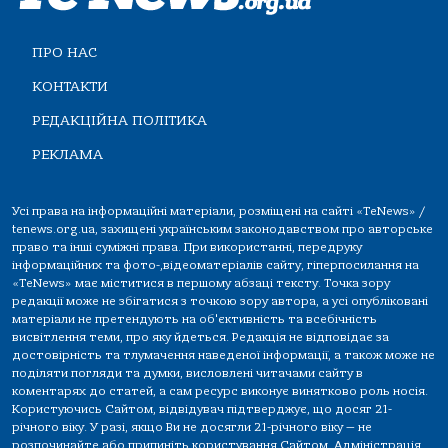
ПРО НАС
КОНТАКТИ
РЕДАКЦІЙНА ПОЛІТИКА
РЕКЛАМА
Усі права на інформаційні матеріали, розміщені на сайті «TeNews» /
tenews.org.ua, захищені українським законодавством про авторське
право та інші суміжні права. При використанні, передруку
інформаційних та фото-,відеоматеріалів сайту, гіперпосилання на
«TeNews» має міститися в першому абзаці тексту. Точка зору
редакції може не збігатися з точкою зору автора, а усі опубліковані
матеріали не претендують на об'єктивність та всебічність
висвітлення теми, про яку йдеться. Редакція не відповідає за
достовірність та тлумачення наведеної інформації, а також може не
поділяти погляди та думки, висловлені читачами сайту в
коментарях до статей, а сам ресурс виконує винятково роль носія.
Користуючись Сайтом, відвідувач підтверджує, що досяг 21-
річного віку. У разі, якщо Ви не досягли 21-річного віку — не
розпочинайте або припиніть користування Сайтом. Адміністрація