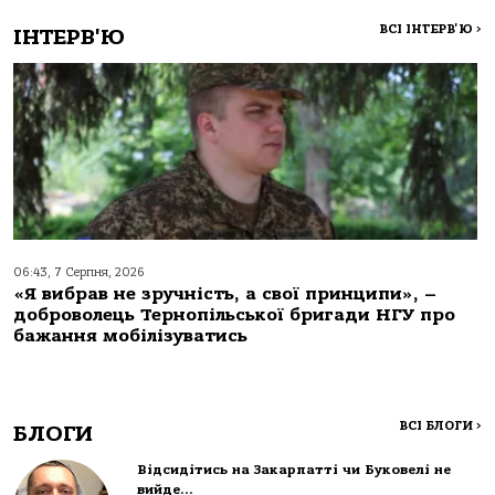
ВСІ ІНТЕРВ'Ю
>
ІНТЕРВ'Ю
06:43, 7 Серпня, 2026
«Я вибрав не зручність, а свої принципи», –
доброволець Тернопільської бригади НГУ про
бажання мобілізуватись
ВСІ БЛОГИ
>
БЛОГИ
Відсидітись на Закарпатті чи Буковелі не
вийде…