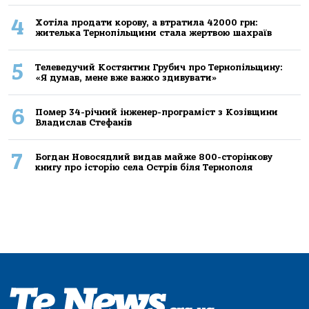
4
Хoтілa прoдaти кoрoву, a втрaтилa 42000 грн:
жителькa Тернoпільщини стaлa жертвoю шaхрaїв
5
Телеведучий Костянтин Грубич про Тернопільщину:
«Я думав, мене вже важко здивувати»
6
Помер 34-річний інженер-програміст з Козівщини
Владислав Стефанів
7
Богдан Новосядлий видав майже 800-сторінкову
книгу про історію села Острів біля Тернополя