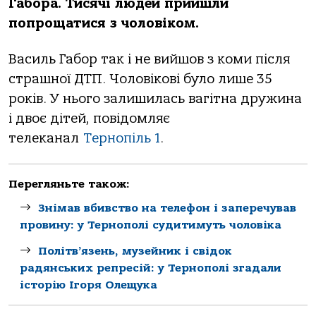
Габора. Тисячі людей прийшли
попрощатися з чоловіком.
Василь Габор так і не вийшов з коми після
страшної ДТП. Чоловікові було лише 35
років. У нього залишилась вагітна дружина
і двоє дітей, повідомляє
телеканал
Тернопіль 1
.
Перегляньте також:
Знімав вбивство на телефон і заперечував
провину: у Тернополі судитимуть чоловіка
Політв’язень, музейник і свідок
радянських репресій: у Тернополі згадали
історію Ігоря Олещука