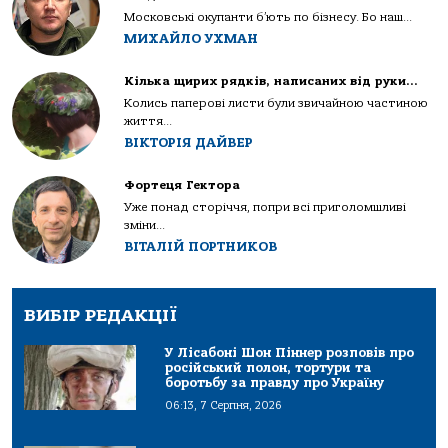
Московські окупанти б’ють по бізнесу. Бо наш...
МИХАЙЛО УХМАН
Кілька щирих рядків, написаних від руки…
Колись паперові листи були звичайною частиною
життя...
ВІКТОРІЯ ДАЙВЕР
Фортеця Гектора
Уже понад сторіччя, попри всі приголомшливі
зміни...
ВІТАЛІЙ ПОРТНИКОВ
ВИБІР РЕДАКЦІЇ
У Лісабоні Шон Піннер розповів про
російський полон, тортури та
боротьбу за правду про Україну
06:13, 7 Серпня, 2026