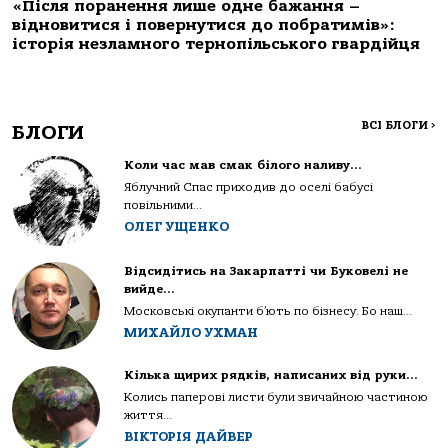
«Після поранення лише одне бажання –
відновитися і повернутися до побратимів»:
історія незламного тернопільського гвардійця
ВСІ БЛОГИ
>
БЛОГИ
Коли час мав смак білого наливу…
Яблучний Спас приходив до оселі бабусі
повільними...
ОЛЕГ УЩЕНКО
Відсидітись на Закарпатті чи Буковелі не
вийде…
Московські окупанти б’ють по бізнесу. Бо наш...
МИХАЙЛО УХМАН
Кілька щирих рядків, написаних від руки…
Колись паперові листи були звичайною частиною
життя...
ВІКТОРІЯ ДАЙВЕР