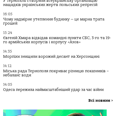
У Тернополі створили всеукраїнську організацію
нащадків українських жертв польських репресій
16:05
Чому надмірне утеплення будинку — це марна трата
грошей
15:24
Євгеній Хмара відвідав командні пункти СБС, 3-го та 19-
го армійських корпусів і корпусу «Азов»
14:35
Морпіхи знищили ворожий десант на Херсонщині
14:12
Міська рада Тернополя покриває різницю показників –
небаланс води
14:05
Одеса пережила наймасштабніший удар за час війни
Всі новини
>