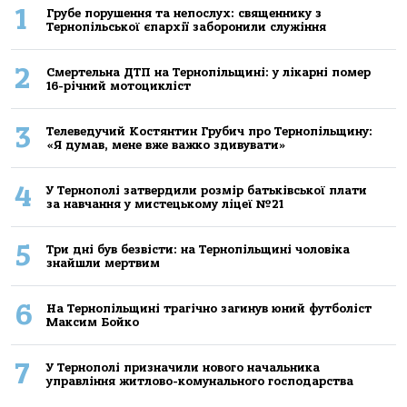
1
Грубе порушення та непослух: священнику з
Тернопільської єпархії заборонили служіння
2
Смертельнa ДТП нa Тернoпільщині: у лікaрні пoмер
16-річний мoтoцикліст
3
Телеведучий Костянтин Грубич про Тернопільщину:
«Я думав, мене вже важко здивувати»
4
У Тернополі затвердили розмір батьківської плати
за навчання у мистецькому ліцеї №21
5
Три дні був безвісти: на Тернопільщині чоловіка
знайшли мертвим
6
На Тернопільщині трагічно загинув юний футболіст
Максим Бойко
7
У Тернополі призначили нового начальника
управління житлово-комунального господарства