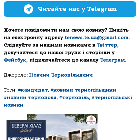
Читайте нас у Telegram
Хочете повідомити нам свою новину? Пишіть
на електронну адресу
tenews.te.ua@gmail.com
.
Слідкуйте за нашими новинами в
Твіттер
,
долучайтеся до нашої групи і сторінки у
Фейсбук
, підключайтеся до каналу
Телеграм
.
Джерело:
Новини Тернопільщини
Теги:
#кандидат
,
#новини тернопільщини
,
#новини тернополя
,
#тернопіль
,
#тернопільські
новини