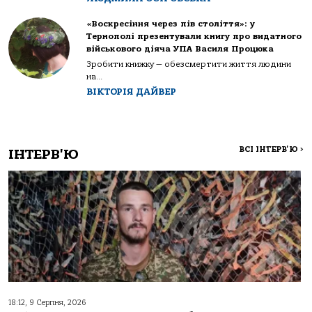
«Воскресіння через пів століття»: у
Тернополі презентували книгу про видатного
військового діяча УПА Василя Процюка
Зробити книжку — обезсмертити життя людини
на...
ВІКТОРІЯ ДАЙВЕР
ВСІ ІНТЕРВ'Ю
>
ІНТЕРВ'Ю
18:12, 9 Серпня, 2026