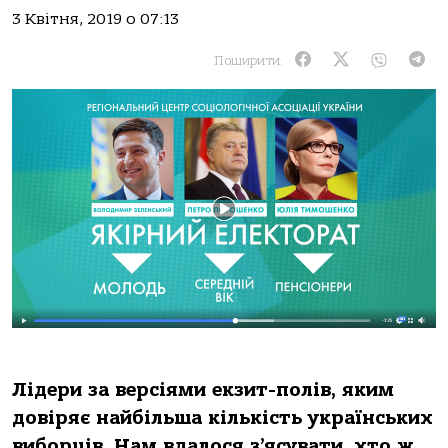
3 Квітня, 2019 о 07:13
Поширити:
Лідери за версіями екзит-полів, яким
довіряє найбільша кількість українських
виборців. Нам вдалося з’ясувати, хто ж