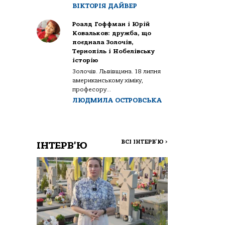
ВІКТОРІЯ ДАЙВЕР
Роалд Гоффман і Юрій
Ковальков: дружба, що
поєднала Золочів,
Тернопіль і Нобелівську
історію
Золочів. Львівщина. 18 липня
американському хіміку,
професору...
ЛЮДМИЛА ОСТРОВСЬКА
ВСІ ІНТЕРВ'Ю
>
ІНТЕРВ'Ю