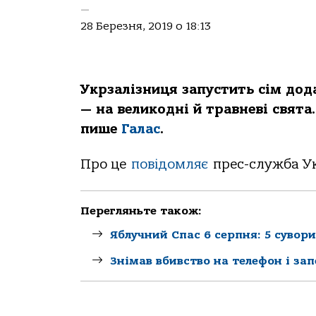
—
28 Березня, 2019 о 18:13
Укрзалізниця запустить сім дода
— на великодні й травневі свята.
пише
Галас
.
Про це
повідомляє
прес-служба Ук
Перегляньте також:
Яблучний Спас 6 серпня: 5 сувор
Знімав вбивство на телефон і за