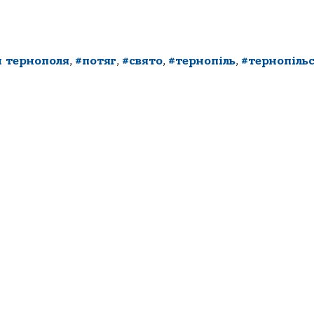
 тернополя
,
#потяг
,
#свято
,
#тернопіль
,
#тернопільс