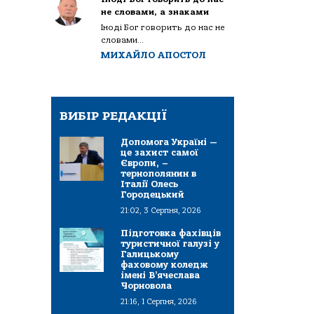
не словами, а знаками
Іноді Бог говорить до нас не
словами...
МИХАЙЛО АПОСТОЛ
ВИБІР РЕДАКЦІЇ
Допомога Україні —
це захист самої
Європи, –
тернополянин в
Італії Олесь
Городецький
21:02, 3 Серпня, 2026
Підготовка фахівців
туристичної галузі у
Галицькому
фаховому коледж
імені В’ячеслава
Чорновола
21:16, 1 Серпня, 2026