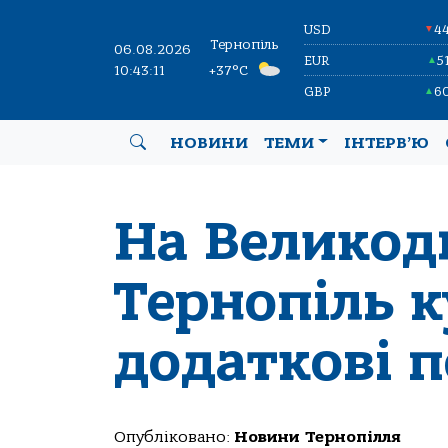
USD
4
▼
Тернопіль
06.08.2026
EUR
5
▲
10:43:12
+37°C
GBP
6
▲
НОВИНИ
ТЕМИ
ІНТЕРВ’Ю
На Великодн
Тернопіль 
додаткові 
Опубліковано:
Новини Тернопілля