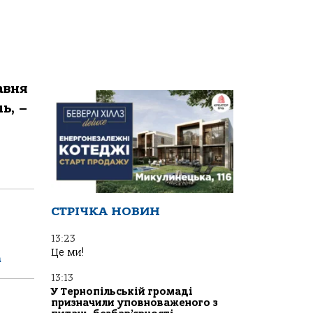
авня
ь, –
СТРІЧКА НОВИН
13:23
Це ми!
а
13:13
У Тернопільській громаді
призначили уповноваженого з