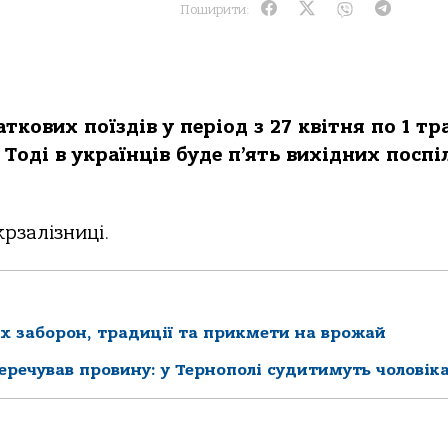
Поширити:
ткових поїздів у період з 27 квітня по 1 тр
 Тоді в українців буде п’ять вихідних поспіл
рзалізниці.
их заборон, традиції та прикмети на врожай
перечував провину: у Тернополі судитимуть чоловік