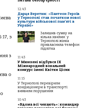
питань безбар’єрності
12:43
Дарця Веретюк: «Пантеон Героїв
Києва
у Тернополі став початком нової
культури військової пам’яті в
Україні»
Залишив сумку на
17, з
кілька хвилин: у
Тернополі жінка
привласнила телефон
підлітка
ння з
11:43
У Мюнхені відбувся IX
Міжнародний вокальний
конкурс імені Квітки Цісик
єва о
11:15
У Тернополі перевірили
кондиціонери в транспорті:
виявили порушення
 о
10:43
«Вдома всі чекають»: командир