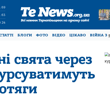
4.69
1.63
0.24
СТАТТІ
БЛОГИ
ФОТО
ВІДЕО
ЦІКАВО
ВІЙНА З
і свята через
курсуватимуть
потяги