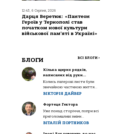
12:43, 6 Серпня, 2026
Дарця Веретюк: «Пантеон
Героїв у Тернополі став
початком нової культури
військової пам’яті в Україні»
ВСІ БЛОГИ
>
БЛОГИ
Кілька щирих рядків,
написаних від руки…
Колись паперові листи були
звичайною частиною життя...
ВІКТОРІЯ ДАЙВЕР
Фортеця Гектора
Уже понад сторіччя, попри всі
приголомшливі зміни...
ВІТАЛІЙ ПОРТНИКОВ
Іноді Бог говорить до нас