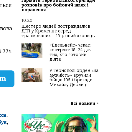
гармати тернопілської бригади
ться
розповів про бойовий шлях і
поранення
10:20
Шестеро людей постраждали в
ьвова
ДТП у Кременці: серед
травмованих — 14-річний хлопець
«Едельвейс» чекає:
контракт 18–24 для
 774
тих, хто готовий
діяти
У Тернополі орден «За
мужність» вручили
am
бійцю 105-ї бригади
Михайлу Дерлиці
Всі новини
>
com
.
бук
,