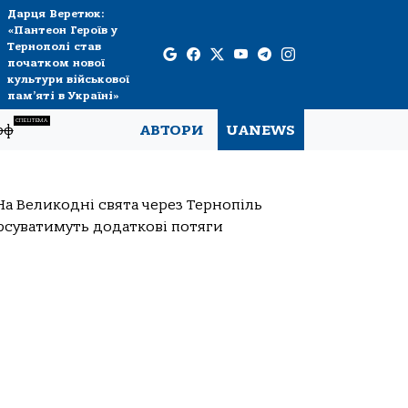
Дарця Веретюк:
«Пантеон Героїв у
Тернополі став
початком нової
культури військової
пам’яті в Україні»
СПЕЦТЕМА
рф
АВТОРИ
UANEWS