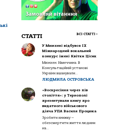
ькі
ВСІ СТАТТІ
>
СТАТТІ
У Мюнхені відбувся IX
Міжнародний вокальний
конкурс імені Квітки Цісик
Мюнхен. Німеччина. В
Консультаційній установі
України вшанували...
ЛЮДМИЛА ОСТРОВСЬКА
«Воскресіння через пів
століття»: у Тернополі
презентували книгу про
видатного військового
діяча УПА Василя Процюка
Зробити книжку —
обезсмертити життя людини
на...