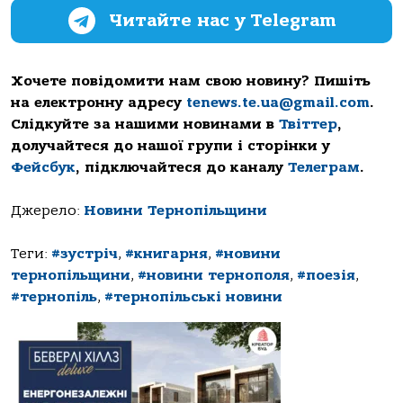
Читайте нас у Telegram
Хочете повідомити нам свою новину? Пишіть
на електронну адресу
tenews.te.ua@gmail.com
.
Слідкуйте за нашими новинами в
Твіттер
,
долучайтеся до нашої групи і сторінки у
Фейсбук
, підключайтеся до каналу
Телеграм
.
Джерело:
Новини Тернопільщини
Теги:
#зустріч
,
#книгарня
,
#новини
тернопільщини
,
#новини тернополя
,
#поезія
,
#тернопіль
,
#тернопільські новини