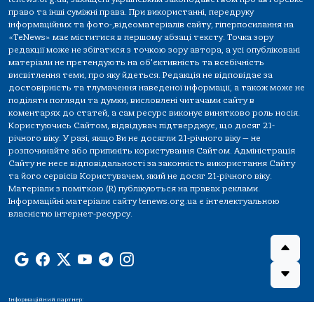
право та інші суміжні права. При використанні, передруку
інформаційних та фото-,відеоматеріалів сайту, гіперпосилання на
«TeNews» має міститися в першому абзаці тексту. Точка зору
редакції може не збігатися з точкою зору автора, а усі опубліковані
матеріали не претендують на об'єктивність та всебічність
висвітлення теми, про яку йдеться. Редакція не відповідає за
достовірність та тлумачення наведеної інформації, а також може не
поділяти погляди та думки, висловлені читачами сайту в
коментарях до статей, а сам ресурс виконує винятково роль носія.
Користуючись Сайтом, відвідувач підтверджує, що досяг 21-
річного віку. У разі, якщо Ви не досягли 21-річного віку — не
розпочинайте або припиніть користування Сайтом. Адміністрація
Сайту не несе відповідальності за законність використання Сайту
та його сервісів Користувачем, який не досяг 21-річного віку.
Матеріали з поміткою (R) публікуються на правах реклами.
Інформаційні матеріали сайту tenews.org.ua є інтелектуальною
власністю інтернет-ресурсу.
Інформаційний партнер: