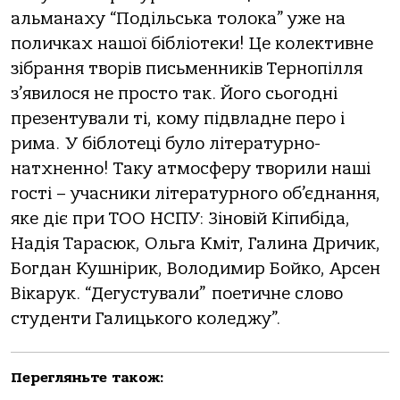
альманаху “Подільська толока” уже на
поличках нашої бібліотеки! Це колективне
зібрання творів письменників Тернопілля
з’явилося не просто так. Його сьогодні
презентували ті, кому підвладне перо і
рима. У біблотеці було літературно-
натхненно! Таку атмосферу творили наші
гості – учасники літературного об’єднання,
яке діє при ТОО НСПУ: Зіновій Кіпибіда,
Надія Тарасюк, Ольга Кміт, Галина Дричик,
Богдан Кушнірик, Володимир Бойко, Арсен
Вікарук. “Дегустували” поетичне слово
студенти Галицького коледжу”.
Перегляньте також: