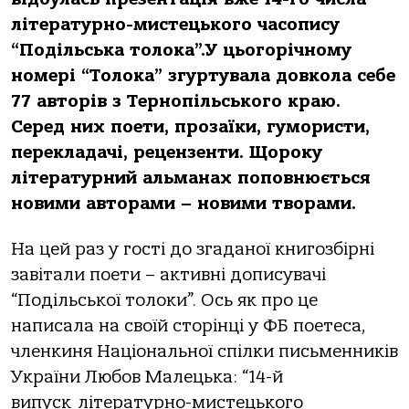
літературно-мистецького часопису
“Подільська толока”.У цьогорічному
номері “Толока” згуртувала довкола себе
77 авторів з Тернопільського краю.
Серед них поети, прозаїки, гумористи,
перекладачі, рецензенти. Щороку
літературний альманах поповнюється
новими авторами – новими творами.
На цей раз у гості до згаданої книгозбірні
завітали поети – активні дописувачі
“Подільської толоки”. Ось як про це
написала на своїй сторінці у ФБ поетеса,
членкиня Національної спілки письменників
України Любов Малецька: “14-й
випуск літературно-мистецького