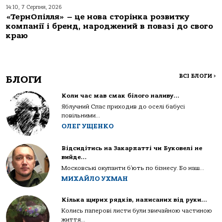
14:10, 7 Серпня, 2026
«ТернОпілля» – це нова сторінка розвитку
компанії і бренд, народжений в повазі до свого
краю
ВСІ БЛОГИ
>
БЛОГИ
Коли час мав смак білого наливу…
Яблучний Спас приходив до оселі бабусі
повільними...
ОЛЕГ УЩЕНКО
Відсидітись на Закарпатті чи Буковелі не
вийде…
Московські окупанти б’ють по бізнесу. Бо наш...
МИХАЙЛО УХМАН
Кілька щирих рядків, написаних від руки…
Колись паперові листи були звичайною частиною
життя...