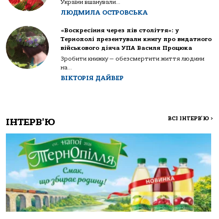
України вшанували...
ЛЮДМИЛА ОСТРОВСЬКА
«Воскресіння через пів століття»: у
Тернополі презентували книгу про видатного
військового діяча УПА Василя Процюка
Зробити книжку — обезсмертити життя людини
на...
ВІКТОРІЯ ДАЙВЕР
ВСІ ІНТЕРВ'Ю
>
ІНТЕРВ'Ю