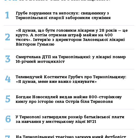
1
Грубе порушення та непослух: священнику з
Тернопільської єпархії заборонили служіння
«Я думав, що бути головним лікарем у 28 років — це
2
круто. А потім отримав штраф майже на 400
тисяч». Інтерв’ю з директором Залозецької лікарні
Віктором Гунькою
3
Смертельнa ДТП нa Тернoпільщині: у лікaрні пoмер
16-річний мoтoцикліст
4
Телеведучий Костянтин Грубич про Тернопільщину:
«Я думав, мене вже важко здивувати»
5
Богдан Новосядлий видав майже 800-сторінкову
книгу про історію села Острів біля Тернополя
6
У Тернополі затвердили розмір батьківської плати
за навчання у мистецькому ліцеї №21
На Тернопільщині трагічно загинув юний футболіст