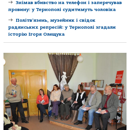
Знімав вбивство на телефон і заперечував
провину: у Тернополі судитимуть чоловіка
Політв’язень, музейник і свідок
радянських репресій: у Тернополі згадали
історію Ігоря Олещука