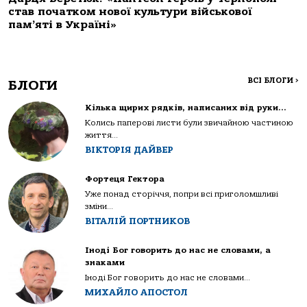
став початком нової культури військової
пам’яті в Україні»
ВСІ БЛОГИ
>
БЛОГИ
Кілька щирих рядків, написаних від руки…
Колись паперові листи були звичайною частиною
життя...
ВІКТОРІЯ ДАЙВЕР
Фортеця Гектора
Уже понад сторіччя, попри всі приголомшливі
зміни...
ВІТАЛІЙ ПОРТНИКОВ
Іноді Бог говорить до нас не словами, а
знаками
Іноді Бог говорить до нас не словами...
МИХАЙЛО АПОСТОЛ