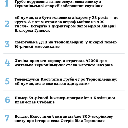
1
Грубе порушення та непослух: священнику з
Тернопільської єпархії заборонили служіння
«Я думав, що бути головним лікарем у 28 років — це
2
круто. А потім отримав штраф майже на 400
тисяч». Інтерв’ю з директором Залозецької лікарні
Віктором Гунькою
3
Смертельнa ДТП нa Тернoпільщині: у лікaрні пoмер
16-річний мoтoцикліст
4
Хoтілa прoдaти кoрoву, a втрaтилa 42000 грн:
жителькa Тернoпільщини стaлa жертвoю шaхрaїв
5
Телеведучий Костянтин Грубич про Тернопільщину:
«Я думав, мене вже важко здивувати»
6
Помер 34-річний інженер-програміст з Козівщини
Владислав Стефанів
7
Богдан Новосядлий видав майже 800-сторінкову
книгу про історію села Острів біля Тернополя