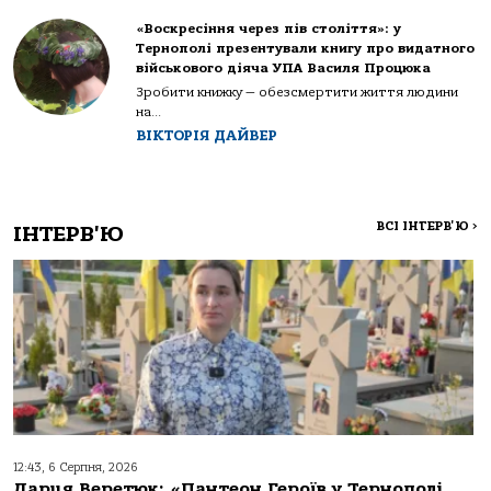
«Воскресіння через пів століття»: у
Тернополі презентували книгу про видатного
військового діяча УПА Василя Процюка
Зробити книжку — обезсмертити життя людини
на...
ВІКТОРІЯ ДАЙВЕР
ВСІ ІНТЕРВ'Ю
>
ІНТЕРВ'Ю
12:43, 6 Серпня, 2026
Дарця Веретюк: «Пантеон Героїв у Тернополі