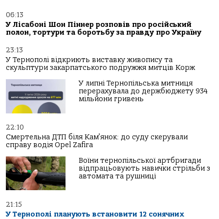
06:13
У Лісабоні Шон Піннер розповів про російський
полон, тортури та боротьбу за правду про Україну
23:13
У Тернополі відкриють виставку живопису та
скульптури закарпатського подружжя митців Корж
У липні Тернопільська митниця
перерахувала до держбюджету 934
мільйони гривень
22:10
Смертельна ДТП біля Кам’янок: до суду скерували
справу водія Opel Zafira
Воїни тернопільської артбригади
відпрацьовують навички стрільби з
автомата та рушниці
21:15
У Тернополі планують встановити 12 сонячних