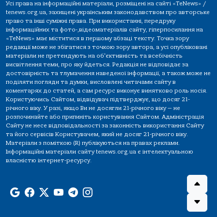
Усі права на інформаційні матеріали, розміщені на сайті «TeNews» /
tenews.org.ua, захищені українським законодавством про авторське
право та інші суміжні права. При використанні, передруку
інформаційних та фото-,відеоматеріалів сайту, гіперпосилання на
«TeNews» має міститися в першому абзаці тексту. Точка зору
редакції може не збігатися з точкою зору автора, а усі опубліковані
матеріали не претендують на об'єктивність та всебічність
висвітлення теми, про яку йдеться. Редакція не відповідає за
достовірність та тлумачення наведеної інформації, а також може не
поділяти погляди та думки, висловлені читачами сайту в
коментарях до статей, а сам ресурс виконує винятково роль носія.
Користуючись Сайтом, відвідувач підтверджує, що досяг 21-
річного віку. У разі, якщо Ви не досягли 21-річного віку — не
розпочинайте або припиніть користування Сайтом. Адміністрація
Сайту не несе відповідальності за законність використання Сайту
та його сервісів Користувачем, який не досяг 21-річного віку.
Матеріали з поміткою (R) публікуються на правах реклами.
Інформаційні матеріали сайту tenews.org.ua є інтелектуальною
власністю інтернет-ресурсу.