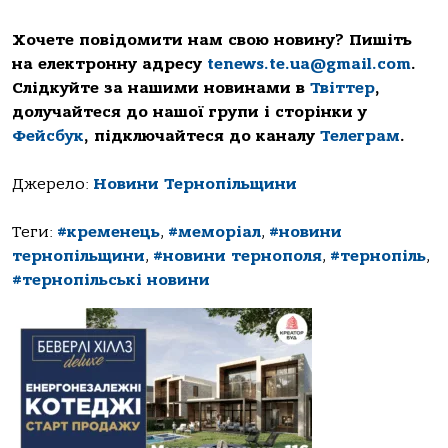
Хочете повідомити нам свою новину? Пишіть
на електронну адресу
tenews.te.ua@gmail.com
.
Слідкуйте за нашими новинами в
Твіттер
,
долучайтеся до нашої групи і сторінки у
Фейсбук
, підключайтеся до каналу
Телеграм
.
Джерело:
Новини Тернопільщини
Теги:
#кременець
,
#меморіал
,
#новини
тернопільщини
,
#новини тернополя
,
#тернопіль
,
#тернопільські новини