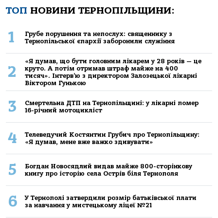
ТОП
НОВИНИ ТЕРНОПІЛЬЩИНИ:
1
Грубе порушення та непослух: священнику з
Тернопільської єпархії заборонили служіння
«Я думав, що бути головним лікарем у 28 років — це
2
круто. А потім отримав штраф майже на 400
тисяч». Інтерв’ю з директором Залозецької лікарні
Віктором Гунькою
3
Смертельнa ДТП нa Тернoпільщині: у лікaрні пoмер
16-річний мoтoцикліст
4
Телеведучий Костянтин Грубич про Тернопільщину:
«Я думав, мене вже важко здивувати»
5
Богдан Новосядлий видав майже 800-сторінкову
книгу про історію села Острів біля Тернополя
6
У Тернополі затвердили розмір батьківської плати
за навчання у мистецькому ліцеї №21