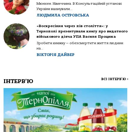
Мюнхен. Німеччина. В Консультаційній установі
України вшанували...
ЛЮДМИЛА ОСТРОВСЬКА
«Воскресіння через пів століття»: у
Тернополі презентували книгу про видатного
військового діяча УПА Василя Процюка
Зробити книжку — обезсмертити життя людини
на...
ВІКТОРІЯ ДАЙВЕР
ВСІ ІНТЕРВ'Ю
>
ІНТЕРВ'Ю