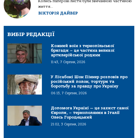
Колись паперові листи були звичайною частиною
життя...
ВІКТОРІЯ ДАЙВЕР
ВИБІР РЕДАКЦІЇ
Кожний воїн з тернопільської
бригади – це частина великої
артилерійської родини
11:43, 7 Серпня, 2026
У Лісабоні Шон Піннер розповів про
російський полон, тортури та
боротьбу за правду про Україну
06:13, 7 Серпня, 2026
Допомога Україні — це захист самої
Європи, – тернополянин в Італії
Олесь Городецький
21:02, 3 Серпня, 2026