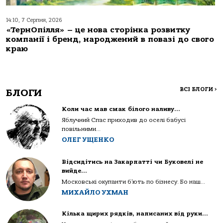
14:10, 7 Серпня, 2026
«ТернОпілля» – це нова сторінка розвитку
компанії і бренд, народжений в повазі до свого
краю
ВСІ БЛОГИ
>
БЛОГИ
Коли час мав смак білого наливу…
Яблучний Спас приходив до оселі бабусі
повільними...
ОЛЕГ УЩЕНКО
Відсидітись на Закарпатті чи Буковелі не
вийде…
Московські окупанти б’ють по бізнесу. Бо наш...
МИХАЙЛО УХМАН
Кілька щирих рядків, написаних від руки…