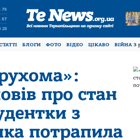
4.76
1.67
0.28
СТАТТІ
БЛОГИ
ФОТО
ВІДЕО
ЦІКАВО
ВІЙНА З
рухома»:
овів про стан
тудентки з
яка потрапила