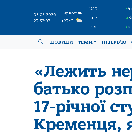
USD
4
▲
Тернопіль
07.08.2026
EUR
5
▲
23:37:08
+23°C
GBP
6
▲
НОВИНИ
ТЕМИ
ІНТЕРВ’Ю
«Лежить не
батько розп
17-річної с
Кременця, 