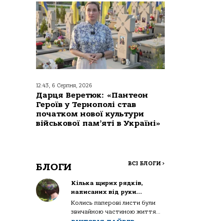
12:43, 6 Серпня, 2026
Дарця Веретюк: «Пантеон
Героїв у Тернополі став
початком нової культури
військової пам’яті в Україні»
ВСІ БЛОГИ
>
БЛОГИ
Кілька щирих рядків,
написаних від руки…
Колись паперові листи були
звичайною частиною життя...