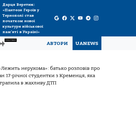
Дарця Веретюк:
«Пантеон Героїв у
Тернополі став
початком нової
культури військової
пам’яті в Україні»
СПЕЦТЕМА
рф
АВТОРИ
UANEWS