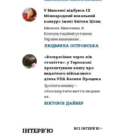
У Мюнхені відбувся IX
Міжнародний вокальний
конкурс імені Квітки Цісик
Мюнхен. Німеччина. В
Консультаційній установі
України вшанували...
ЛЮДМИЛА ОСТРОВСЬКА
«Воскресіння через пів
століття»: у Тернополі
презентували книгу про
видатного військового
діяча УПА Василя Процюка
Зробити книжку —
обезсмертити життя людини
на...
ВІКТОРІЯ ДАЙВЕР
ВСІ ІНТЕРВ'Ю
>
ІНТЕРВ'Ю