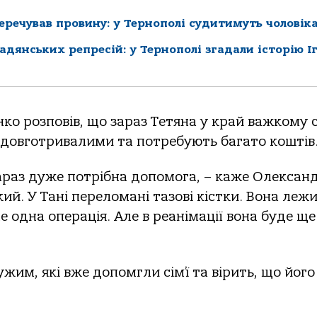
перечував провину: у Тернополі судитимуть чоловік
радянських репресій: у Тернополі згадали історію І
о розповів, що зараз Тетяна у край важкому с
ь довготривалими та потребують багато коштів
зараз дуже потрібна допомога, – каже Олексан
ий. У Тані переломані тазові кістки. Вона леж
 одна операція. Але в реанімації вона буде ще
им, які вже допомгли сім’ї та вірить, що його