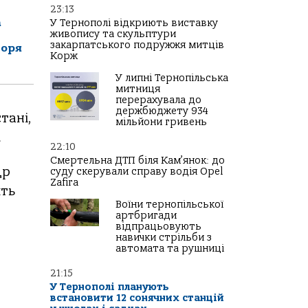
23:13
а
У Тернополі відкриють виставку
живопису та скульптури
закарпатського подружжя митців
горя
Корж
У липні Тернопільська
митниця
перерахувала до
держбюджету 934
тані,
мільйони гривень
.
22:10
Смертельна ДТП біля Кам’янок: до
др
суду скерували справу водія Opel
Zafira
ить
Воїни тернопільської
артбригади
відпрацьовують
навички стрільби з
автомата та рушниці
21:15
У Тернополі планують
встановити 12 сонячних станцій