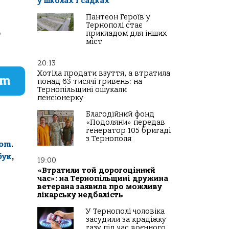
у школах і садках
Пантеон Героїв у
Тернополі стає
о
прикладом для інших
міст
20:13
Хотіла продати взуття, а втратила
am
понад 63 тисячі гривень: на
Тернопільщині ошукали
пенсіонерку
Благодійний фонд
«Подоляни» передав
генератор 105 бригаді
з Тернополя
com
.
бук
,
19:00
«Втратили той дорогоцінний
час»: на Тернопільщині дружина
ветерана заявила про можливу
лікарську недбалість
У Тернополі чоловіка
засудили за крадіжку
газу під час воєнного