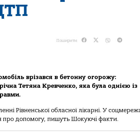
ДТП
Поширити:
омобіль врізався в бетонну огорожу:
річна Тетяна Кревченко, яка була однією із
равми.
ленні Рівненської обласної лікарні. У соцмереж
 про допомогу, пишуть Шокуючі факти.