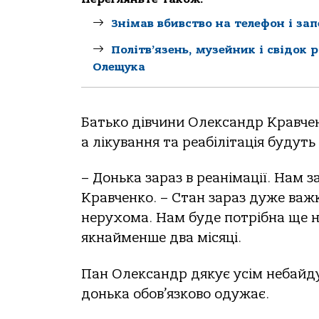
Знімав вбивство на телефон і за
Політв’язень, музейник і свідок 
Олещука
Батько дівчини Олександр Кравченк
а лікування та реабілітація будут
– Донька зараз в реанімації. Нам 
Кравченко. – Стан зараз дуже важк
нерухома. Нам буде потрібна ще не
якнайменше два місяці.
Пан Олександр дякує усім небайдуж
донька обов’язково одужає.