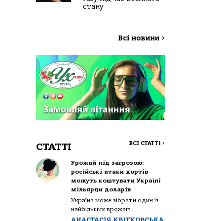
стану
Всі новини
>
ВСІ СТАТТІ
>
СТАТТІ
Урожай під загрозою:
російські атаки портів
можуть коштувати Україні
мільярди доларів
Україна може зібрати один із
найбільших врожаїв...
АНАСТАСІЯ КВІТКОВСЬКА