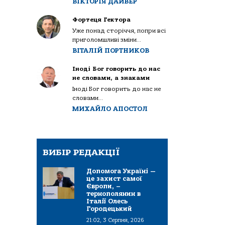
ВІКТОРІЯ ДАЙВЕР
Фортеця Гектора
Уже понад сторіччя, попри всі
приголомшливі зміни...
ВІТАЛІЙ ПОРТНИКОВ
Іноді Бог говорить до нас
не словами, а знаками
Іноді Бог говорить до нас не
словами...
МИХАЙЛО АПОСТОЛ
ВИБІР РЕДАКЦІЇ
Допомога Україні —
це захист самої
Європи, –
тернополянин в
Італії Олесь
Городецький
21:02, 3 Серпня, 2026