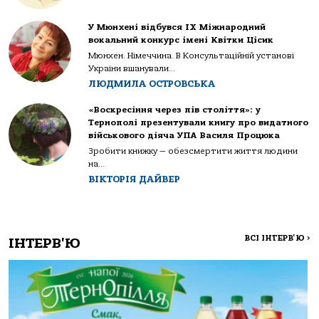
У Мюнхені відбувся IX Міжнародний
вокальний конкурс імені Квітки Цісик
Мюнхен. Німеччина. В Консультаційній установі
України вшанували...
ЛЮДМИЛА ОСТРОВСЬКА
«Воскресіння через пів століття»: у
Тернополі презентували книгу про видатного
військового діяча УПА Василя Процюка
Зробити книжку — обезсмертити життя людини
на...
ВІКТОРІЯ ДАЙВЕР
ВСІ ІНТЕРВ'Ю
>
ІНТЕРВ'Ю