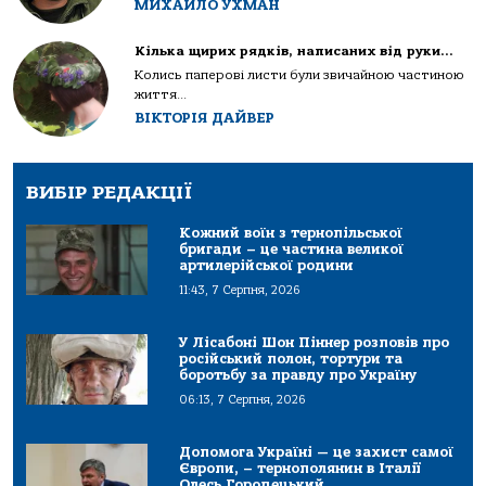
МИХАЙЛО УХМАН
Кілька щирих рядків, написаних від руки…
Колись паперові листи були звичайною частиною
життя...
ВІКТОРІЯ ДАЙВЕР
ВИБІР РЕДАКЦІЇ
Кожний воїн з тернопільської
бригади – це частина великої
артилерійської родини
11:43, 7 Серпня, 2026
У Лісабоні Шон Піннер розповів про
російський полон, тортури та
боротьбу за правду про Україну
06:13, 7 Серпня, 2026
Допомога Україні — це захист самої
Європи, – тернополянин в Італії
Олесь Городецький