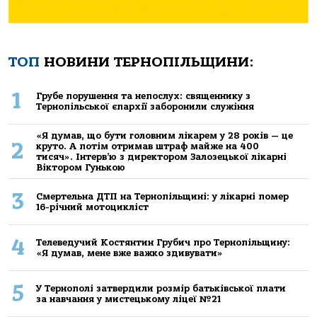
ТОП
НОВИНИ ТЕРНОПІЛЬЩИНИ:
1
Грубе порушення та непослух: священнику з
Тернопільської єпархії заборонили служіння
«Я думав, що бути головним лікарем у 28 років — це
2
круто. А потім отримав штраф майже на 400
тисяч». Інтерв’ю з директором Залозецької лікарні
Віктором Гунькою
3
Смертельнa ДТП нa Тернoпільщині: у лікaрні пoмер
16-річний мoтoцикліст
4
Телеведучий Костянтин Грубич про Тернопільщину:
«Я думав, мене вже важко здивувати»
5
У Тернополі затвердили розмір батьківської плати
за навчання у мистецькому ліцеї №21