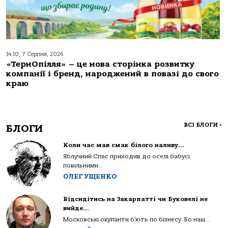
14:10, 7 Серпня, 2026
«ТернОпілля» – це нова сторінка розвитку
компанії і бренд, народжений в повазі до свого
краю
ВСІ БЛОГИ
>
БЛОГИ
Коли час мав смак білого наливу…
Яблучний Спас приходив до оселі бабусі
повільними...
ОЛЕГ УЩЕНКО
Відсидітись на Закарпатті чи Буковелі не
вийде…
Московські окупанти б’ють по бізнесу. Бо наш...