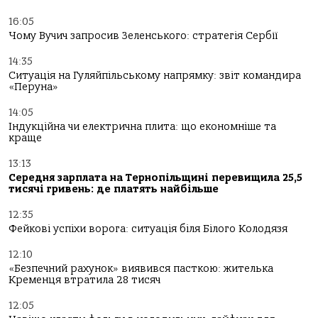
16:05
Чому Вучич запросив Зеленського: стратегія Сербії
14:35
Ситуація на Гуляйпільському напрямку: звіт командира
«Перуна»
14:05
Індукційна чи електрична плита: що економніше та
краще
13:13
Середня зарплата на Тернопільщині перевищила 25,5
тисячі гривень: де платять найбільше
12:35
Фейкові успіхи ворога: ситуація біля Білого Колодязя
12:10
«Безпечний рахунок» виявився пасткою: жителька
Кременця втратила 28 тисяч
12:05