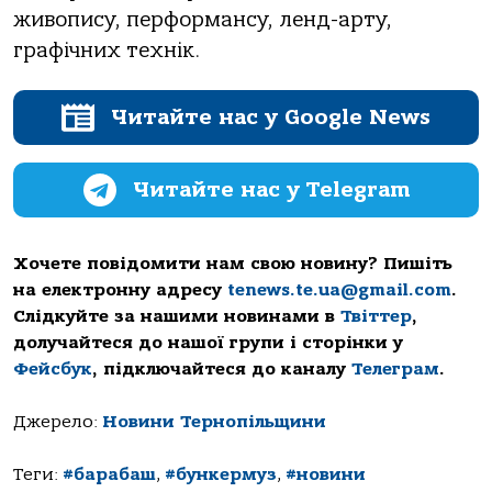
живопису, перформансу, ленд-арту,
графічних технік.
Читайте нас у Google News
Читайте нас у Telegram
Хочете повідомити нам свою новину? Пишіть
на електронну адресу
tenews.te.ua@gmail.com
.
Слідкуйте за нашими новинами в
Твіттер
,
долучайтеся до нашої групи і сторінки у
Фейсбук
, підключайтеся до каналу
Телеграм
.
Джерело:
Новини Тернопільщини
Теги:
#барабаш
,
#бункермуз
,
#новини