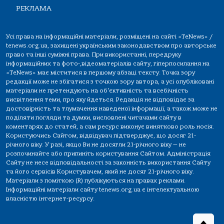
РЕКЛАМА
Усі права на інформаційні матеріали, розміщені на сайті «TeNews» /
tenews.org.ua, захищені українським законодавством про авторське
право та інші суміжні права. При використанні, передруку
інформаційних та фото-,відеоматеріалів сайту, гіперпосилання на
«TeNews» має міститися в першому абзаці тексту. Точка зору
редакції може не збігатися з точкою зору автора, а усі опубліковані
матеріали не претендують на об'єктивність та всебічність
висвітлення теми, про яку йдеться. Редакція не відповідає за
достовірність та тлумачення наведеної інформації, а також може не
поділяти погляди та думки, висловлені читачами сайту в
коментарях до статей, а сам ресурс виконує винятково роль носія.
Користуючись Сайтом, відвідувач підтверджує, що досяг 21-
річного віку. У разі, якщо Ви не досягли 21-річного віку — не
розпочинайте або припиніть користування Сайтом. Адміністрація
Сайту не несе відповідальності за законність використання Сайту
та його сервісів Користувачем, який не досяг 21-річного віку.
Матеріали з поміткою (R) публікуються на правах реклами.
Інформаційні матеріали сайту tenews.org.ua є інтелектуальною
власністю інтернет-ресурсу.