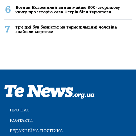
6
Богдан Новосядлий видав майже 800-сторінкову
книгу про історію села Острів біля Тернополя
7
Три дні був безвісти: на Тернопільщині чоловіка
знайшли мертвим
ПРО НАС
КОНТАКТИ
РЕДАКЦІЙНА ПОЛІТИКА