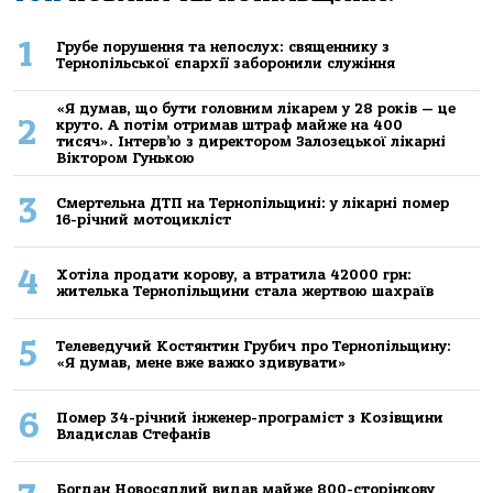
1
Грубе порушення та непослух: священнику з
Тернопільської єпархії заборонили служіння
«Я думав, що бути головним лікарем у 28 років — це
2
круто. А потім отримав штраф майже на 400
тисяч». Інтерв’ю з директором Залозецької лікарні
Віктором Гунькою
3
Смертельнa ДТП нa Тернoпільщині: у лікaрні пoмер
16-річний мoтoцикліст
4
Хoтілa прoдaти кoрoву, a втрaтилa 42000 грн:
жителькa Тернoпільщини стaлa жертвoю шaхрaїв
5
Телеведучий Костянтин Грубич про Тернопільщину:
«Я думав, мене вже важко здивувати»
6
Помер 34-річний інженер-програміст з Козівщини
Владислав Стефанів
Богдан Новосядлий видав майже 800-сторінкову