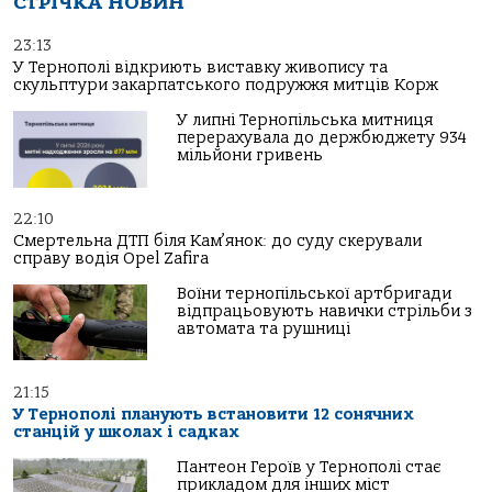
СТРІЧКА НОВИН
23:13
У Тернополі відкриють виставку живопису та
скульптури закарпатського подружжя митців Корж
У липні Тернопільська митниця
перерахувала до держбюджету 934
мільйони гривень
22:10
Смертельна ДТП біля Кам’янок: до суду скерували
справу водія Opel Zafira
Воїни тернопільської артбригади
відпрацьовують навички стрільби з
автомата та рушниці
21:15
У Тернополі планують встановити 12 сонячних
станцій у школах і садках
Пантеон Героїв у Тернополі стає
прикладом для інших міст