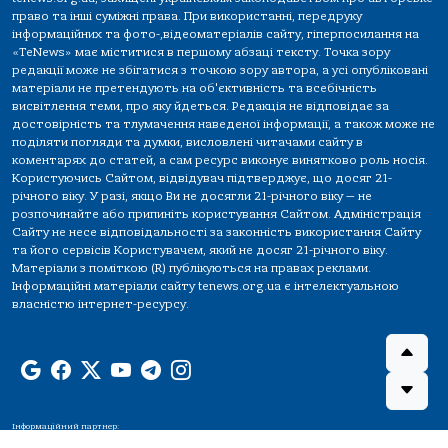
право та інші суміжні права. При використанні, передруку
інформаційних та фото-,відеоматеріалів сайту, гіперпосилання на
«TeNews» має міститися в першому абзаці тексту. Точка зору
редакції може не збігатися з точкою зору автора, а усі опубліковані
матеріали не претендують на об'єктивність та всебічність
висвітлення теми, про яку йдеться. Редакція не відповідає за
достовірність та тлумачення наведеної інформації, а також може не
поділяти погляди та думки, висловлені читачами сайту в
коментарях до статей, а сам ресурс виконує винятково роль носія.
Користуючись Сайтом, відвідувач підтверджує, що досяг 21-
річного віку. У разі, якщо Ви не досягли 21-річного віку — не
розпочинайте або припиніть користування Сайтом. Адміністрація
Сайту не несе відповідальності за законність використання Сайту
та його сервісів Користувачем, який не досяг 21-річного віку.
Матеріали з поміткою (R) публікуються на правах реклами.
Інформаційні матеріали сайту tenews.org.ua є інтелектуальною
власністю інтернет-ресурсу.
Інформаційний партнер: