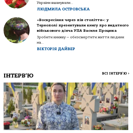
України вшанували...
ЛЮДМИЛА ОСТРОВСЬКА
«Воскресіння через пів століття»: у
Тернополі презентували книгу про видатного
військового діяча УПА Василя Процюка
Зробити книжку — обезсмертити життя людини
на...
ВІКТОРІЯ ДАЙВЕР
ВСІ ІНТЕРВ'Ю
>
ІНТЕРВ'Ю