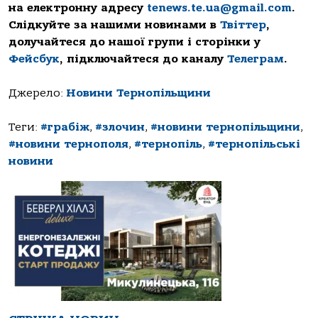
на електронну адресу
tenews.te.ua@gmail.com
.
Слідкуйте за нашими новинами в
Твіттер
,
долучайтеся до нашої групи і сторінки у
Фейсбук
, підключайтеся до каналу
Телеграм
.
Джерело:
Новини Тернопільщини
Теги:
#грабіж
,
#злочин
,
#новини тернопільщини
,
#новини тернополя
,
#тернопіль
,
#тернопільські
новини