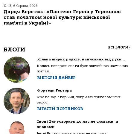
12:43, 6 Серпня, 2026
Дарця Веретюк: «Пантеон Героїв у Тернополі
став початком нової культури військової
пам’яті в Україні»
ВСІ БЛОГИ
>
БЛОГИ
Кілька щирих рядків, написаних від руки…
Колись паперові листи були звичайною частиною
життя...
ВІКТОРІЯ ДАЙВЕР
Фортеця Гектора
Уже понад сторіччя, попри всі приголомшливі
зміни...
ВІТАЛІЙ ПОРТНИКОВ
Іноді Бог говорить до нас не словами, а
знаками
Іноді Бог говорить до нас не словами...