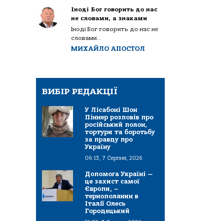
Іноді Бог говорить до нас
не словами, а знаками
Іноді Бог говорить до нас не
словами...
МИХАЙЛО АПОСТОЛ
ВИБІР РЕДАКЦІЇ
У Лісабоні Шон
Піннер розповів про
російський полон,
тортури та боротьбу
за правду про
Україну
06:13, 7 Серпня, 2026
Допомога Україні —
це захист самої
Європи, –
тернополянин в
Італії Олесь
Городецький