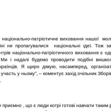
е національно-патріотичне виховання нашої моло
їні не пропагувалися національні ідеї. Тож за
нтрів національно-патріотичного виховання є од
 Ми і надалі будемо проводити подібні вишко
раїнців. Я щиро дякую, насамперед, організа
 участь у ньому”, – коментує захід очільник Зборі
.
е приємно , що є люди котрі готові навчати таким