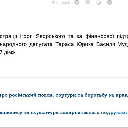
Поширити:
страції Ігоря Яворського та за фінансової під
ка народного депутата Тараса Юрика Василя Му
й дім».
про російський полон, тортури та боротьбу за прав
 живопису та скульптури закарпатського подружжя