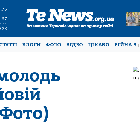
4.76
1.67
0.28
СТАТТІ
БЛОГИ
ФОТО
ВІДЕО
ЦІКАВО
ВІЙНА З
 молодь
йовій
(Фото)