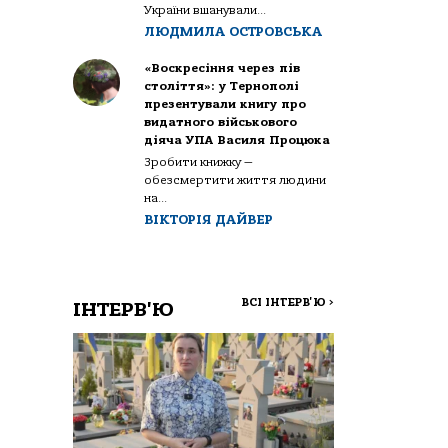
України вшанували...
ЛЮДМИЛА ОСТРОВСЬКА
«Воскресіння через пів
століття»: у Тернополі
презентували книгу про
видатного військового
діяча УПА Василя Процюка
Зробити книжку —
обезсмертити життя людини
на...
ВІКТОРІЯ ДАЙВЕР
ВСІ ІНТЕРВ'Ю
>
ІНТЕРВ'Ю