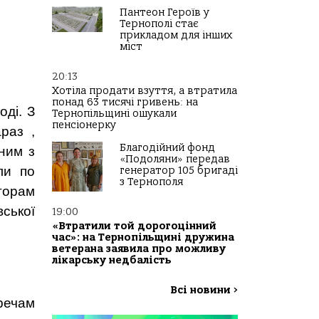
Пантеон Героїв у
Тернополі стає
прикладом для інших
міст
20:13
Хотіла продати взуття, а втратила
понад 63 тисячі гривень: на
ді. З
Тернопільщині ошукали
пенсіонерку
раз ,
Благодійний фонд
ним з
«Подоляни» передав
ли по
генератор 105 бригаді
з Тернополя
торам
вської
19:00
«Втратили той дорогоцінний
час»: на Тернопільщині дружина
ветерана заявила про можливу
лікарську недбалість
Всі новини
>
 речам