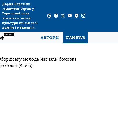
Дарця Веретюк:
«Пантеон Героїв у
Тернополі став
початком нової
культури військової
пам’яті в Україні»
СПЕЦТЕМА
рф
АВТОРИ
UANEWS