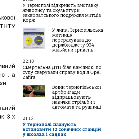
У Тернополі відкриють виставку
живопису та скульптури
закарпатського подружжя митців
кової
Корж
у ТНТУ
У липні Тернопільська
митниця
перерахувала до
держбюджету 934
мільйони гривень
22:10
зивний
Смертельна ДТП біля Кам’янок: до
суду скерували справу водія Opel
єю , а
Zafira
хи.
Воїни тернопільської
артбригади
відпрацьовують
навички стрільби з
онаний
автомата та рушниці
ик 3-х
21:15
У Тернополі планують
встановити 12 сонячних станцій
у школах і садках