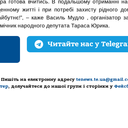
тра готова вчитись. В подальшому отриманні на
енному житті і при потребі захисту рідного до
йбутнє!”
, – каже Василь Мудло , організатор з
омічник народного депутата Тараса Юрика.
Читайте нас у Telegr
 Пишіть на електронну адресу
tenews.te.ua@gmail.
ттер
, долучайтеся до нашої групи і сторінки у
Фейс