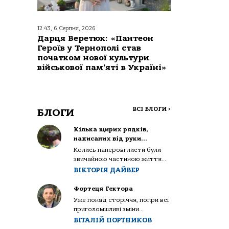
12:43, 6 Серпня, 2026
Дарця Веретюк: «Пантеон
Героїв у Тернополі став
початком нової культури
військової пам’яті в Україні»
ВСІ БЛОГИ
>
БЛОГИ
Кілька щирих рядків,
написаних від руки…
Колись паперові листи були
звичайною частиною життя...
ВІКТОРІЯ ДАЙВЕР
Фортеця Гектора
Уже понад сторіччя, попри всі
приголомшливі зміни...
ВІТАЛІЙ ПОРТНИКОВ