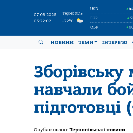
USD
4
▲
Тернопіль
07.08.2026
EUR
5
▲
03:22:03
+22°C
GBP
6
▲
НОВИНИ
ТЕМИ
ІНТЕРВ’Ю
Зборівську
навчали бо
підготовці 
Опубліковано:
Тернопільські новини