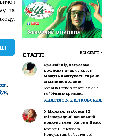
вичок
му та
аходу,
am
ВСІ СТАТТІ
>
СТАТТІ
Урожай під загрозою:
російські атаки портів
можуть коштувати Україні
мільярди доларів
com
.
Україна може зібрати один із
бук
,
найбільших врожаїв...
АНАСТАСІЯ КВІТКОВСЬКА
У Мюнхені відбувся IX
Міжнародний вокальний
конкурс імені Квітки Цісик
Мюнхен. Німеччина. В
Консультаційній установі