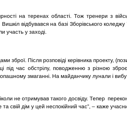
рності на теренах області. Тож тренери з війсь
і. Вишкіл відбувався на базі Зборівського коледж
ли участь у заході.
ми зброї. Після розповіді керівника проекту, (по
нці під час обстрілу, поводженню з різною збро
копашному змаганні. На майданчику лунали і вибу
іколи не отримував такого досвіду. Тепер перек
 та свій дім у цей неспокійний час”, – каже учасн