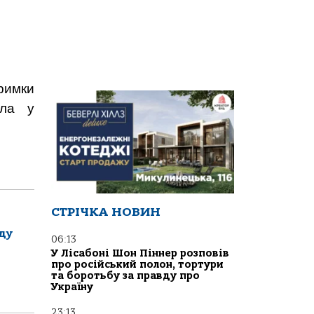
тримки
дла у
СТРІЧКА НОВИН
ду
06:13
У Лісабоні Шон Піннер розповів
про російський полон, тортури
та боротьбу за правду про
Україну
23:13