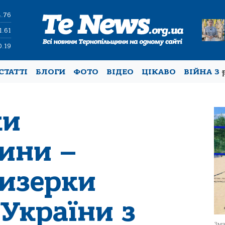
4.76
1.61
0.19
СТАТТІ
БЛОГИ
ФОТО
ВІДЕО
ЦІКАВО
ВІЙНА З
ки
ини –
ризерки
України з
Зма