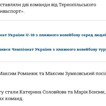
ставляли дві команди від Тернопільського
Інваспорт».
нат України U-18 з пляжного волейболу серед люде
шився Чемпіонат України з пляжного волейболу тур
і Максим Романюк та Максим Зумковський посі
 стали Катерина Соловйова та Марія Бонзик, 
их команд.