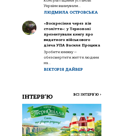
Консультаційній установі
України вшанували...
ЛЮДМИЛА ОСТРОВСЬКА
«Воскресіння через пів
століття»: у Тернополі
презентували книгу про
видатного військового
діяча УПА Василя Процюка
Зробити книжку —
обезсмертити життя людини
на...
ВІКТОРІЯ ДАЙВЕР
ВСІ ІНТЕРВ'Ю
>
ІНТЕРВ'Ю