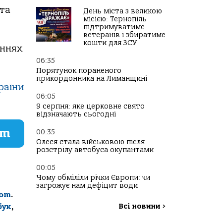
 та
День міста з великою
місією: Тернопіль
підтримуватиме
ветеранів і збиратиме
кошти для ЗСУ
аннях
06:35
Порятунок пораненого
прикордонника на Лиманщині
раїни
06:05
9 серпня: яке церковне свято
відзначають сьогодні
am
00:35
Олеся стала військовою після
розстрілу автобуса окупантами
00:05
Чому обміліли річки Європи: чи
загрожує нам дефіцит води
com
.
бук
,
Всі новини
>