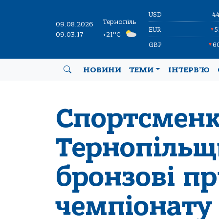
USD
4
Тернопіль
09.08.2026
EUR
5
▼
09:03:18
+21°C
GBP
6
▼
НОВИНИ
ТЕМИ
ІНТЕРВ’Ю
Спортсмен
Тернопільщ
бронзові п
чемпіонату 