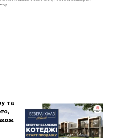
тру
ру та
го,
також