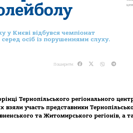
олейболу
цен
ку у Києві відбувся чемпіонат
 серед осіб із порушеннями слуху.
Поширити:
рінці Тернопільського регіонального цент
 взяли участь представники Тернопільсько
івненського та Житомирського регіонів, а 