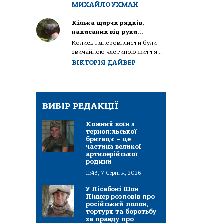
МИХАЙЛО УХМАН
Кілька щирих рядків,
написаних від руки…
Колись паперові листи були
звичайною частиною життя...
ВІКТОРІЯ ДАЙВЕР
ВИБІР РЕДАКЦІЇ
Кожний воїн з
тернопільської
бригади – це
частина великої
артилерійської
родини
11:43, 7 Серпня, 2026
У Лісабоні Шон
Піннер розповів про
російський полон,
тортури та боротьбу
за правду про