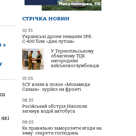
СТРІЧКА НОВИН
10:35
Українські дрони знищили ЗРК
С-400 біля «дачі путіна»
й з
У Тернопільському
обласному ТЦК
нагородили
у
військовослужбовців
10:05
ЗСУ взяли в полон «Мохамеда
Салаха»: курйоз на фронті
ла
08:35
Російський обстріл Нікополя:
загинув водій автобуса
які
08:05
Як правильно заморозити ягоди на
зиму: секрети господинь