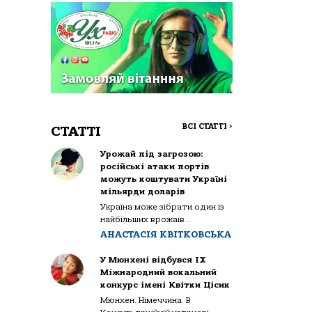
ВСІ СТАТТІ
>
СТАТТІ
Урожай під загрозою:
російські атаки портів
можуть коштувати Україні
мільярди доларів
Україна може зібрати один із
найбільших врожаїв...
АНАСТАСІЯ КВІТКОВСЬКА
У Мюнхені відбувся IX
Міжнародний вокальний
конкурс імені Квітки Цісик
Мюнхен. Німеччина. В