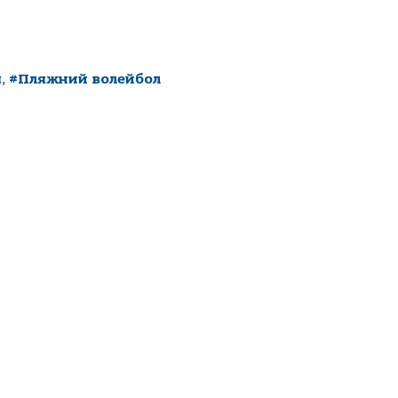
я
,
#Пляжний волейбол