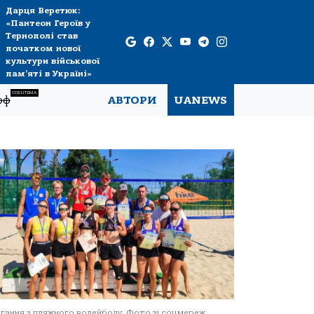
Дарця Веретюк:
«Пантеон Героїв у
Тернополі став
початком нової
культури військової
пам’яті в Україні»
СПЕЦТЕМА
рф
АВТОРИ
UANEWS
гання з пляжного волейболу. Фото зі соцмереж