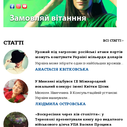
ВСІ СТАТТІ
>
СТАТТІ
Урожай під загрозою: російські атаки портів
можуть коштувати Україні мільярди доларів
Україна може зібрати один із найбільших врожаїв...
АНАСТАСІЯ КВІТКОВСЬКА
У Мюнхені відбувся IX Міжнародний
вокальний конкурс імені Квітки Цісик
Мюнхен. Німеччина. В Консультаційній установі
України вшанували...
ЛЮДМИЛА ОСТРОВСЬКА
«Воскресіння через пів століття»: у
Тернополі презентували книгу про видатного
військового діяча УПА Василя Процюка