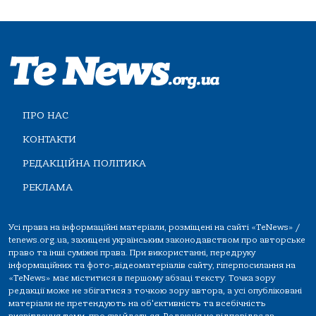
ПРО НАС
КОНТАКТИ
РЕДАКЦІЙНА ПОЛІТИКА
РЕКЛАМА
Усі права на інформаційні матеріали, розміщені на сайті «TeNews» /
tenews.org.ua, захищені українським законодавством про авторське
право та інші суміжні права. При використанні, передруку
інформаційних та фото-,відеоматеріалів сайту, гіперпосилання на
«TeNews» має міститися в першому абзаці тексту. Точка зору
редакції може не збігатися з точкою зору автора, а усі опубліковані
матеріали не претендують на об'єктивність та всебічність
висвітлення теми, про яку йдеться. Редакція не відповідає за