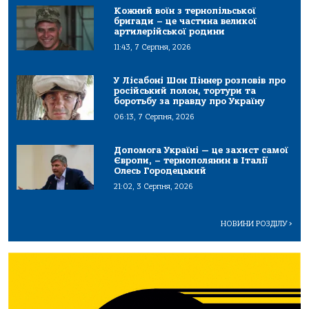
Кожний воїн з тернопільської
бригади – це частина великої
артилерійської родини
11:43, 7 Серпня, 2026
У Лісабоні Шон Піннер розповів про
російський полон, тортури та
боротьбу за правду про Україну
06:13, 7 Серпня, 2026
Допомога Україні — це захист самої
Європи, – тернополянин в Італії
Олесь Городецький
21:02, 3 Серпня, 2026
НОВИНИ РОЗДІЛУ
>