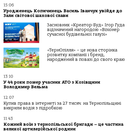
15:06
Уродженець Копичинець Василь Іванчук увійде до
Зали світової шахової слави
Засновник «Креатор-Буд» Ігор Гуда
відзначений нагородою «Візіонер
сучасної будівельної галузі»
«ТернОпілля» – це нова сторінка
розвитку компанії і бренд,
народжений в повазі до свого краю
13:10
У 44 роки помер учасник АТО з Козівщини
Володимир Вельма
12:07
Купив права в інтернеті за 27 тисяч: на Тернопільщині
викрили водія з підробкою
11:43
Кожний воїн з тернопільської бригади – це частина
великої артилерійської родини