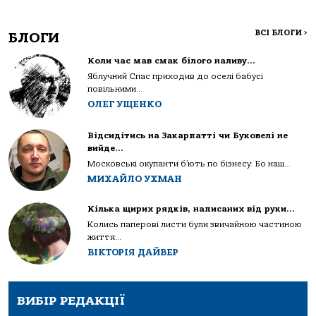
ВСІ БЛОГИ
>
БЛОГИ
Коли час мав смак білого наливу…
Яблучний Спас приходив до оселі бабусі
повільними...
ОЛЕГ УЩЕНКО
Відсидітись на Закарпатті чи Буковелі не
вийде…
Московські окупанти б’ють по бізнесу. Бо наш...
МИХАЙЛО УХМАН
Кілька щирих рядків, написаних від руки…
Колись паперові листи були звичайною частиною
життя...
ВІКТОРІЯ ДАЙВЕР
ВИБІР РЕДАКЦІЇ