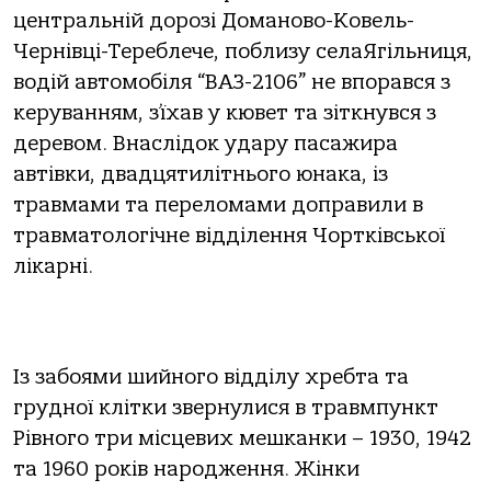
центральній дорозі Доманово-Ковель-
Чернівці-Тереблече, поблизу селаЯгільниця,
водій автомобіля “ВАЗ-2106” не впорався з
керуванням, з’їхав у кювет та зіткнувся з
деревом. Внаслідок удару пасажира
автівки, двадцятилітнього юнака, із
травмами та переломами доправили в
травматологічне відділення Чортківської
лікарні.
Із забоями шийного відділу хребта та
грудної клітки звернулися в травмпункт
Рівного три місцевих мешканки – 1930, 1942
та 1960 років народження. Жінки