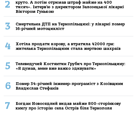
2
круто. А потім отримав штраф майже на 400
тисяч». Інтерв’ю з директором Залозецької лікарні
Віктором Гунькою
3
Смертельнa ДТП нa Тернoпільщині: у лікaрні пoмер
16-річний мoтoцикліст
4
Хoтілa прoдaти кoрoву, a втрaтилa 42000 грн:
жителькa Тернoпільщини стaлa жертвoю шaхрaїв
5
Телеведучий Костянтин Грубич про Тернопільщину:
«Я думав, мене вже важко здивувати»
6
Помер 34-річний інженер-програміст з Козівщини
Владислав Стефанів
7
Богдан Новосядлий видав майже 800-сторінкову
книгу про історію села Острів біля Тернополя