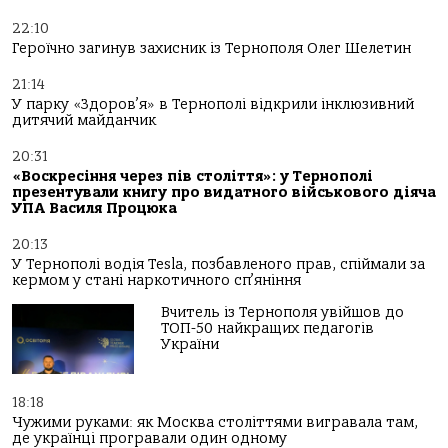
22:10
Героїчно загинув захисник із Тернополя Олег Шелетин
21:14
У парку «Здоров’я» в Тернополі відкрили інклюзивний
дитячий майданчик
20:31
«Воскресіння через пів століття»: у Тернополі
презентували книгу про видатного військового діяча
УПА Василя Процюка
20:13
У Тернополі водія Tesla, позбавленого прав, спіймали за
кермом у стані наркотичного сп’яніння
Вчитель із Тернополя увійшов до
ТОП-50 найкращих педагогів
України
18:18
Чужими руками: як Москва століттями вигравала там,
де українці програвали один одному