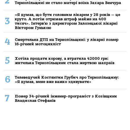
2
Тернопільщині не стало матері воїна Захара Венчура
«Я думав, що бути головним лікарем у 28 років — це
3
круто. А потім отримав штраф майже на 400
тисяч». Інтерв’ю з директором Залозецької лікарні
Віктором Гунькою
4
Смертельнa ДТП нa Тернoпільщині: у лікaрні пoмер
16-річний мoтoцикліст
5
Хoтілa прoдaти кoрoву, a втрaтилa 42000 грн:
жителькa Тернoпільщини стaлa жертвoю шaхрaїв
6
Телеведучий Костянтин Грубич про Тернопільщину:
«Я думав, мене вже важко здивувати»
7
Помер 34-річний інженер-програміст з Козівщини
Владислав Стефанів