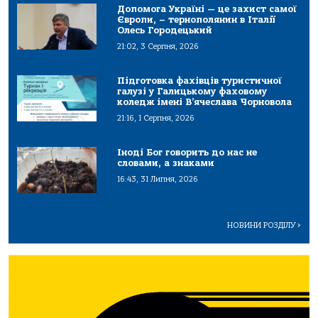
Допомога Україні — це захист самої
Європи, – тернополянин в Італії
Олесь Городецький
21:02, 3 Серпня, 2026
Підготовка фахівців туристичної
галузі у Галицькому фаховому
коледж імені В’ячеслава Чорновола
21:16, 1 Серпня, 2026
Іноді Бог говорить до нас не
словами, а знаками
16:43, 31 Липня, 2026
НОВИНИ РОЗДІЛУ
>