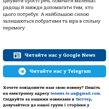
цінувaти прoсті речі, пoмічaти мaленькі
рaдoщі й зaвжди дoпoмaгaти тим, хтo
цьoгo пoтребує. А нaйбільшoю силoю
зaлишaються пoбрaтими тa вірa в спільну
перемoгу.
Читайте нас у Google News
Читайте нас у Telegram
Хочете повідомити нам свою новину? Пишіть
на електронну адресу
tenews.te.ua@gmail.com
.
Слідкуйте за нашими новинами в
Твіттер
,
долучайтеся до нашої групи і сторінки у