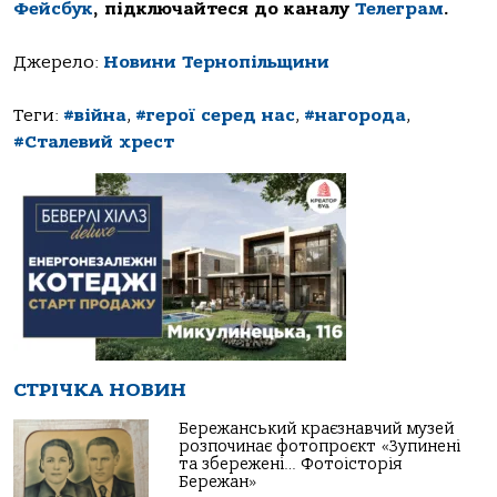
Фейсбук
, підключайтеся до каналу
Телеграм
.
Джерело:
Новини Тернопільщини
Теги:
#війна
,
#герої серед нас
,
#нагорода
,
#Сталевий хрест
СТРІЧКА НОВИН
Бережанський краєзнавчий музей
розпочинає фотопроєкт «Зупинені
та збережені… Фотоісторія
Бережан»