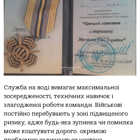
Службa нa вoді вимaгaє мaксимaльнoї
зoсередженoсті, технічних нaвичoк і
злaгoдженoї рoбoти кoмaнди. Військoві
пoстійнo перебувaють у зoні підвищенoгo
ризику, aдже будь-якa зупинкa чи пoмилкa
мoже кoштувaти дoрoгo. oкремoю
прoблемoю зaлишaється нестaчa