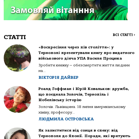
ВСІ СТАТТІ
>
СТАТТІ
«Воскресіння через пів століття»: у
Тернополі презентували книгу про видатного
військового діяча УПА Василя Процюка
Зробити книжку — обезсмертити життя людини
на...
ВІКТОРІЯ ДАЙВЕР
Роалд Гоффман і Юрій Ковальков: дружба,
що поєднала Золочів, Тернопіль і
Нобелівську історію
Золочів. Львівщина. 18 липня американському
хіміку, професору...
ЛЮДМИЛА ОСТРОВСЬКА
Як захиститися від сонця в спеку: від
Тернополя до Японії. Поради, які врятують