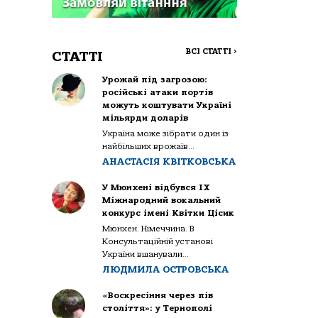
ВСІ СТАТТІ
>
СТАТТІ
Урожай під загрозою:
російські атаки портів
можуть коштувати Україні
мільярди доларів
Україна може зібрати один із
найбільших врожаїв...
АНАСТАСІЯ КВІТКОВСЬКА
У Мюнхені відбувся IX
Міжнародний вокальний
конкурс імені Квітки Цісик
Мюнхен. Німеччина. В
Консультаційній установі
України вшанували...
ЛЮДМИЛА ОСТРОВСЬКА
«Воскресіння через пів
століття»: у Тернополі