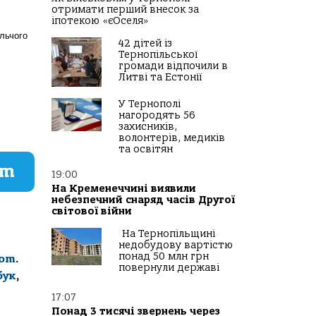
отримати перший внесок за
іпотекою «єОселя»
льчого
42 дітей із
Тернопільської
громади відпочили в
Литві та Естонії
У Тернополі
нагородять 56
захисників,
волонтерів, медиків
та освітян
am
19:00
На Кременеччині виявили
небезпечний снаряд часів Другої
світової війни
На Тернопільщині
недобудову вартістю
понад 50 млн грн
com
.
повернули державі
бук
,
17:07
Понад 3 тисячі звернень через