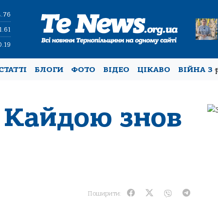
4.76
1.61
0.19
СТАТТІ
БЛОГИ
ФОТО
ВІДЕО
ЦІКАВО
ВІЙНА З
 Кайдою знов
Поширити: