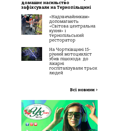
домашнє насильство
зафіксували на Тернопільщині
«Надзвичайникам»
допомагають
«Світова центральна
кухня» і
тернопільський
ресторатор
На Чортківщині 15-
річний мотоцикліст
збив пішохода: до
лікарні
госпіталізували трьох
людей
Всі новини
>