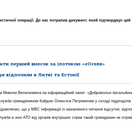
истичної операції. До нас потрапив документ, який підтверджує цей 
ати перший внесок за іпотекою «єОселя»
ди відпочили в Литві та Естонії
їни Миколи Величковича на інформаційний запит: «Добровольчі батальйон
лужби громадянином Кайдою Олексієм Петровичем у складі підрозділів
відомляємо, що у МВС інформація із зазначеного питання відсутня, відпо
служби в зоні АТО від органів внутрішніх справ такий громадянин не отри