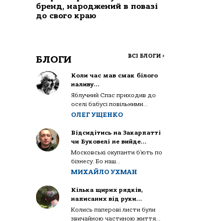
бренд, народжений в повазі
до свого краю
ВСІ БЛОГИ
>
БЛОГИ
Коли час мав смак білого
наливу…
Яблучний Спас приходив до
оселі бабусі повільними...
ОЛЕГ УЩЕНКО
Відсидітись на Закарпатті
чи Буковелі не вийде…
Московські окупанти б’ють по
бізнесу. Бо наш...
МИХАЙЛО УХМАН
Кілька щирих рядків,
написаних від руки…
Колись паперові листи були
звичайною частиною життя...