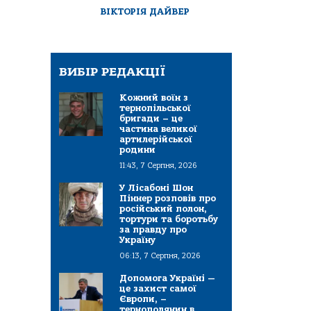
ВІКТОРІЯ ДАЙВЕР
ВИБІР РЕДАКЦІЇ
Кожний воїн з
тернопільської
бригади – це
частина великої
артилерійської
родини
11:43, 7 Серпня, 2026
У Лісабоні Шон
Піннер розповів про
російський полон,
тортури та боротьбу
за правду про
Україну
06:13, 7 Серпня, 2026
Допомога Україні —
це захист самої
Європи, –
тернополянин в