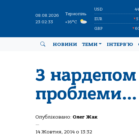
USD
4
Тернопіль
08.08.2026
EUR
5
▼
23:02:34
+16°C
GBP
6
▼
НОВИНИ
ТЕМИ
ІНТЕРВ’Ю
З нардепом
проблеми…
Опубліковано:
Олег Жак
—
14 Жовтня, 2014 о 13:32