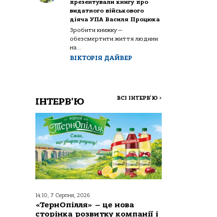
презентували книгу про
видатного військового
діяча УПА Василя Процюка
Зробити книжку —
обезсмертити життя людини
на...
ВІКТОРІЯ ДАЙВЕР
ВСІ ІНТЕРВ'Ю
>
ІНТЕРВ'Ю
14:10, 7 Серпня, 2026
«ТернОпілля» – це нова
сторінка розвитку компанії і