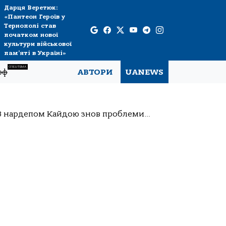
Дарця Веретюк:
«Пантеон Героїв у
Тернополі став
початком нової
культури військової
пам’яті в Україні»
СПЕЦТЕМА
рф
АВТОРИ
UANEWS