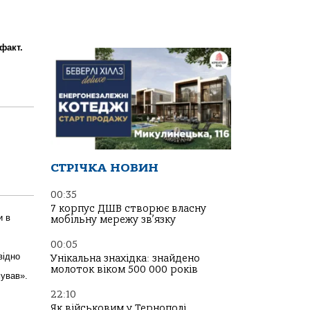
факт.
СТРІЧКА НОВИН
00:35
7 корпус ДШВ створює власну
и в
мобільну мережу зв’язку
00:05
відно
Унікальна знахідка: знайдено
молоток віком 500 000 років
мував».
22:10
Як військовим у Тернополі