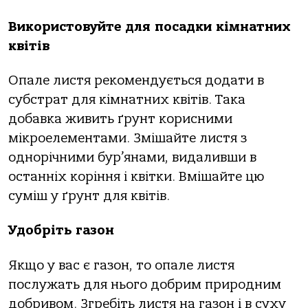
Використовуйте для посадки кімнатних
квітів
Опале листя рекомендується додати в
субстрат для кімнатних квітів. Така
добавка живить ґрунт корисними
мікроелементами. Змішайте листя з
однорічними бур’янами, видаливши в
останніх коріння і квітки. Вмішайте цю
суміш у ґрунт для квітів.
Удобріть газон
Якщо у вас є газон, то опале листя
послужать для нього добрим природним
добривом. Згребіть листя на газон і в суху