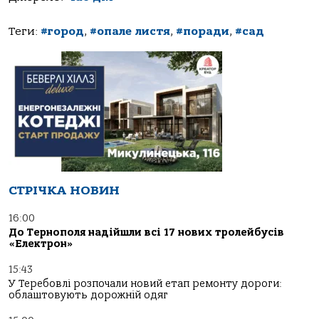
Теги:
#город
,
#опале листя
,
#поради
,
#сад
СТРІЧКА НОВИН
16:00
До Тернополя надійшли всі 17 нових тролейбусів
«Електрон»
15:43
У Теребовлі розпочали новий етап ремонту дороги:
облаштовують дорожній одяг