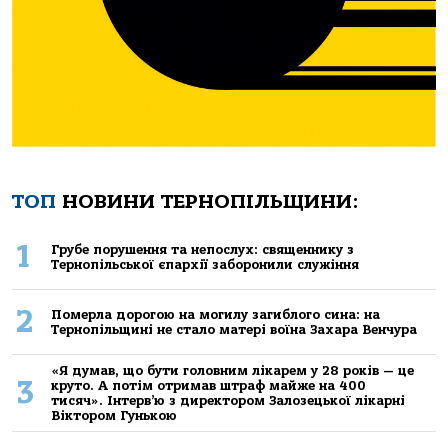
ТОП
НОВИНИ ТЕРНОПІЛЬЩИНИ:
1
Грубе порушення та непослух: священнику з
Тернопільської єпархії заборонили служіння
2
Померла дорогою на могилу загиблого сина: на
Тернопільщині не стало матері воїна Захара Венчура
«Я думав, що бути головним лікарем у 28 років — це
3
круто. А потім отримав штраф майже на 400
тисяч». Інтерв’ю з директором Залозецької лікарні
Віктором Гунькою