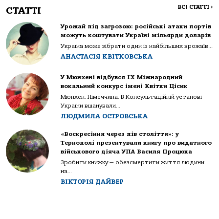
ВСІ СТАТТІ
>
СТАТТІ
Урожай під загрозою: російські атаки портів
можуть коштувати Україні мільярди доларів
Україна може зібрати один із найбільших врожаїв...
АНАСТАСІЯ КВІТКОВСЬКА
У Мюнхені відбувся IX Міжнародний
вокальний конкурс імені Квітки Цісик
Мюнхен. Німеччина. В Консультаційній установі
України вшанували...
ЛЮДМИЛА ОСТРОВСЬКА
«Воскресіння через пів століття»: у
Тернополі презентували книгу про видатного
військового діяча УПА Василя Процюка
Зробити книжку — обезсмертити життя людини
на...
ВІКТОРІЯ ДАЙВЕР