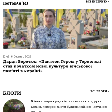
ВСІ ІНТЕРВ'Ю
>
ІНТЕРВ'Ю
12:43, 6 Серпня, 2026
Дарця Веретюк: «Пантеон Героїв у Тернополі
став початком нової культури військової
пам’яті в Україні»
ВСІ БЛОГИ
>
БЛОГИ
Кілька щирих рядків, написаних від руки…
Колись паперові листи були звичайною частиною
життя...