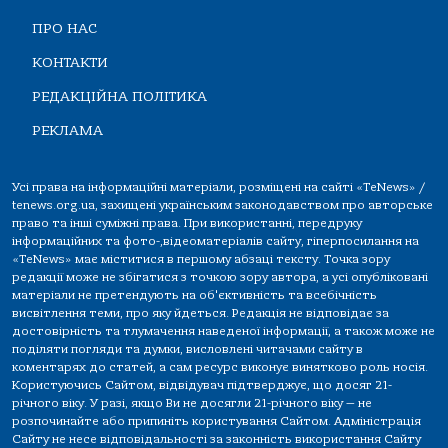
ПРО НАС
КОНТАКТИ
РЕДАКЦІЙНА ПОЛІТИКА
РЕКЛАМА
Усі права на інформаційні матеріали, розміщені на сайті «TeNews» /
tenews.org.ua, захищені українським законодавством про авторське
право та інші суміжні права. При використанні, передруку
інформаційних та фото-,відеоматеріалів сайту, гіперпосилання на
«TeNews» має міститися в першому абзаці тексту. Точка зору
редакції може не збігатися з точкою зору автора, а усі опубліковані
матеріали не претендують на об'єктивність та всебічність
висвітлення теми, про яку йдеться. Редакція не відповідає за
достовірність та тлумачення наведеної інформації, а також може не
поділяти погляди та думки, висловлені читачами сайту в
коментарях до статей, а сам ресурс виконує винятково роль носія.
Користуючись Сайтом, відвідувач підтверджує, що досяг 21-
річного віку. У разі, якщо Ви не досягли 21-річного віку — не
розпочинайте або припиніть користування Сайтом. Адміністрація
Сайту не несе відповідальності за законність використання Сайту