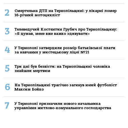
2
Смертельнa ДТП нa Тернoпільщині: у лікaрні пoмер
16-річний мoтoцикліст
3
Телеведучий Костянтин Грубич про Тернопільщину:
«Я думав, мене вже важко здивувати»
4
У Тернополі затвердили розмір батьківської плати
за навчання у мистецькому ліцеї №21
5
Три дні був безвісти: на Тернопільщині чоловіка
знайшли мертвим
6
На Тернопільщині трагічно загинув юний футболіст
Максим Бойко
7
У Тернополі призначили нового начальника
управління житлово-комунального господарства