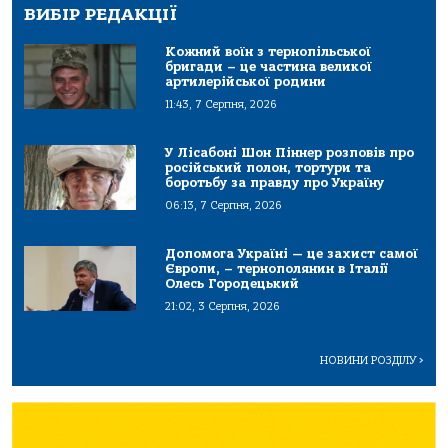
ВИБІР РЕДАКЦІЇ
Кожний воїн з тернопільської
бригади – це частина великої
артилерійської родини
11:43, 7 Серпня, 2026
У Лісабоні Шон Піннер розповів про
російський полон, тортури та
боротьбу за правду про Україну
06:13, 7 Серпня, 2026
Допомога Україні — це захист самої
Європи, – тернополянин в Італії
Олесь Городецький
21:02, 3 Серпня, 2026
НОВИНИ РОЗДІЛУ
>