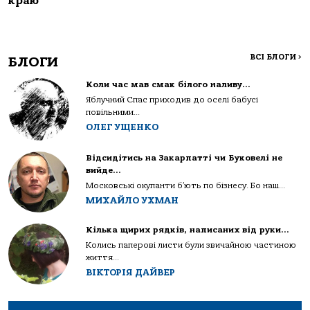
краю
ВСІ БЛОГИ
>
БЛОГИ
Коли час мав смак білого наливу…
Яблучний Спас приходив до оселі бабусі
повільними...
ОЛЕГ УЩЕНКО
Відсидітись на Закарпатті чи Буковелі не
вийде…
Московські окупанти б’ють по бізнесу. Бо наш...
МИХАЙЛО УХМАН
Кілька щирих рядків, написаних від руки…
Колись паперові листи були звичайною частиною
життя...
ВІКТОРІЯ ДАЙВЕР