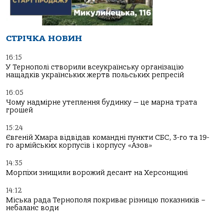
СТРІЧКА НОВИН
16:15
У Тернополі створили всеукраїнську організацію
нащадків українських жертв польських репресій
16:05
Чому надмірне утеплення будинку — це марна трата
грошей
15:24
Євгеній Хмара відвідав командні пункти СБС, 3-го та 19-
го армійських корпусів і корпусу «Азов»
14:35
Морпіхи знищили ворожий десант на Херсонщині
14:12
Міська рада Тернополя покриває різницю показників –
небаланс води