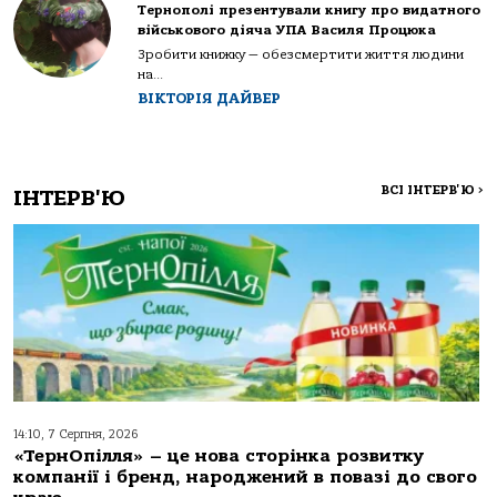
Тернополі презентували книгу про видатного
військового діяча УПА Василя Процюка
Зробити книжку — обезсмертити життя людини
на...
ВІКТОРІЯ ДАЙВЕР
ВСІ ІНТЕРВ'Ю
>
ІНТЕРВ'Ю
14:10, 7 Серпня, 2026
«ТернОпілля» – це нова сторінка розвитку
компанії і бренд, народжений в повазі до свого