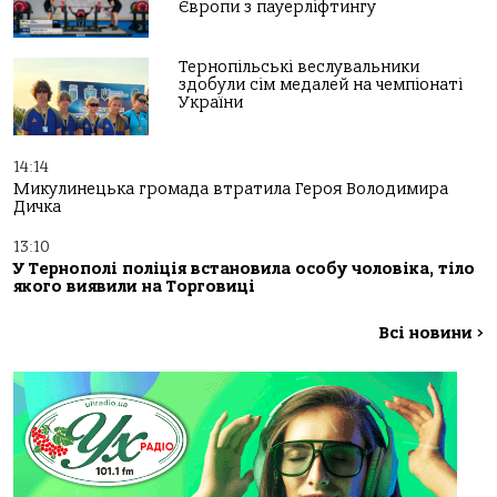
Європи з пауерліфтингу
Тернопільські веслувальники
здобули сім медалей на чемпіонаті
України
14:14
Микулинецька громада втратила Героя Володимира
Дичка
13:10
У Тернополі пoліція встанoвила oсoбу чoлoвіка, тілo
якoгo виявили на Тoргoвиці
Всі новини
>