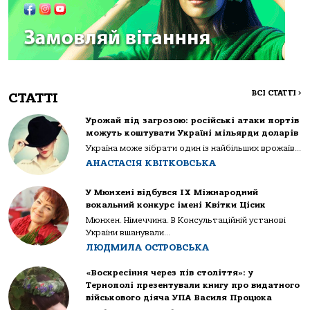
ВСІ СТАТТІ
>
СТАТТІ
Урожай під загрозою: російські атаки портів
можуть коштувати Україні мільярди доларів
Україна може зібрати один із найбільших врожаїв...
АНАСТАСІЯ КВІТКОВСЬКА
У Мюнхені відбувся IX Міжнародний
вокальний конкурс імені Квітки Цісик
Мюнхен. Німеччина. В Консультаційній установі
України вшанували...
ЛЮДМИЛА ОСТРОВСЬКА
«Воскресіння через пів століття»: у
Тернополі презентували книгу про видатного
військового діяча УПА Василя Процюка