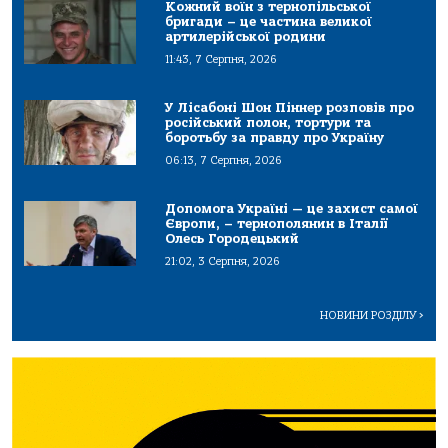
Кожний воїн з тернопільської
бригади – це частина великої
артилерійської родини
11:43, 7 Серпня, 2026
У Лісабоні Шон Піннер розповів про
російський полон, тортури та
боротьбу за правду про Україну
06:13, 7 Серпня, 2026
Допомога Україні — це захист самої
Європи, – тернополянин в Італії
Олесь Городецький
21:02, 3 Серпня, 2026
НОВИНИ РОЗДІЛУ
>