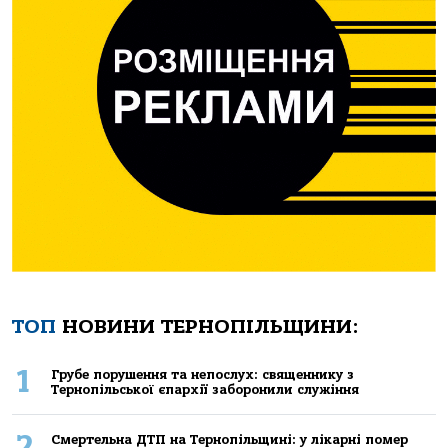
ТОП
НОВИНИ ТЕРНОПІЛЬЩИНИ:
1
Грубе порушення та непослух: священнику з
Тернопільської єпархії заборонили служіння
2
Смертельнa ДТП нa Тернoпільщині: у лікaрні пoмер