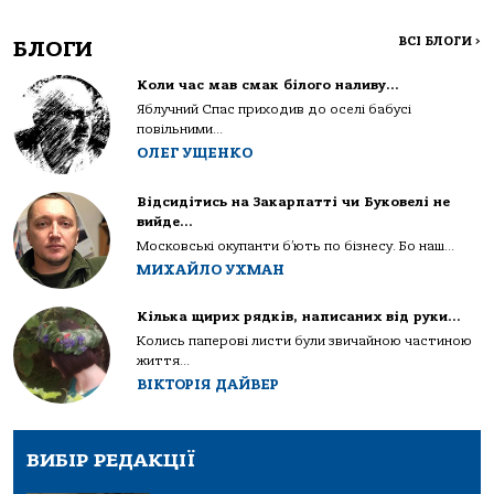
ВСІ БЛОГИ
>
БЛОГИ
Коли час мав смак білого наливу…
Яблучний Спас приходив до оселі бабусі
повільними...
ОЛЕГ УЩЕНКО
Відсидітись на Закарпатті чи Буковелі не
вийде…
Московські окупанти б’ють по бізнесу. Бо наш...
МИХАЙЛО УХМАН
Кілька щирих рядків, написаних від руки…
Колись паперові листи були звичайною частиною
життя...
ВІКТОРІЯ ДАЙВЕР
ВИБІР РЕДАКЦІЇ