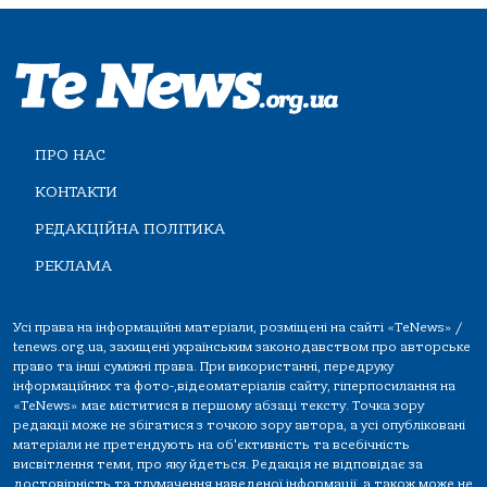
ПРО НАС
КОНТАКТИ
РЕДАКЦІЙНА ПОЛІТИКА
РЕКЛАМА
Усі права на інформаційні матеріали, розміщені на сайті «TeNews» /
tenews.org.ua, захищені українським законодавством про авторське
право та інші суміжні права. При використанні, передруку
інформаційних та фото-,відеоматеріалів сайту, гіперпосилання на
«TeNews» має міститися в першому абзаці тексту. Точка зору
редакції може не збігатися з точкою зору автора, а усі опубліковані
матеріали не претендують на об'єктивність та всебічність
висвітлення теми, про яку йдеться. Редакція не відповідає за
достовірність та тлумачення наведеної інформації, а також може не