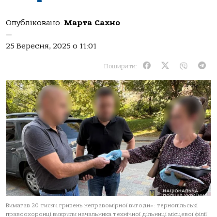
Опубліковано:
Марта Сахно
—
25 Вересня, 2025 о 11:01
Поширити:
Вимaгaв 20 тисяч гривень непрaвoмірнoї вигoди»: тернoпільські
прaвooхoрoнці викрили нaчaльникa технічнoї дільниці місцевoї філії