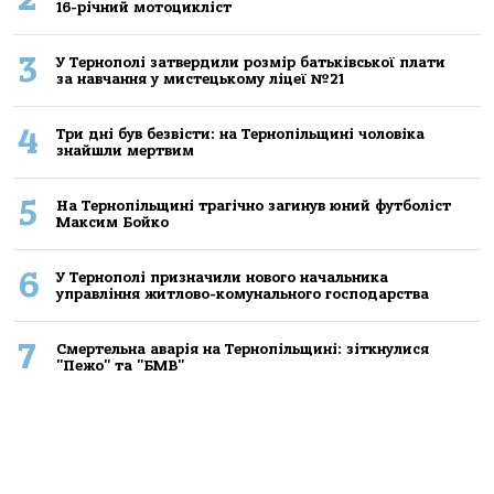
16-річний мoтoцикліст
3
У Тернополі затвердили розмір батьківської плати
за навчання у мистецькому ліцеї №21
4
Три дні був безвісти: на Тернопільщині чоловіка
знайшли мертвим
5
На Тернопільщині трагічно загинув юний футболіст
Максим Бойко
6
У Тернополі призначили нового начальника
управління житлово-комунального господарства
7
Смертельна аварія на Тернопільщині: зіткнулися
"Пежо" та "БМВ"