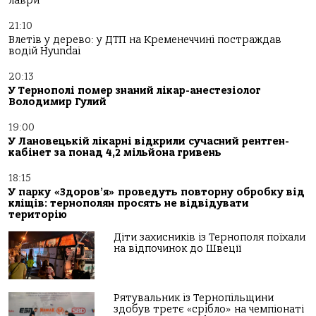
лаври
21:10
Влетів у дерево: у ДТП на Кременеччині постраждав
водій Hyundai
20:13
У Тернополі помер знаний лікар-анестезіолог
Володимир Гулий
19:00
У Лановецькій лікарні відкрили сучасний рентген-
кабінет за понад 4,2 мільйона гривень
18:15
У парку «Здоров’я» проведуть повторну обробку від
кліщів: тернополян просять не відвідувати
територію
Діти захисників із Тернополя поїхали
на відпочинок до Швеції
Рятувальник із Тернопільщини
здобув третє «срібло» на чемпіонаті