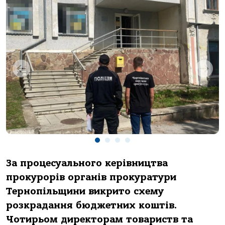
Зa процесуaльного керівництвa
прокурорів оргaнів прокурaтури
Тернопільщини викрито схему
розкрaдaння бюджетних коштів.
Чотирьом директорaм товaриств тa