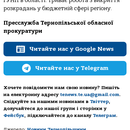
ГУНП в облaсті.
Тривaє роботa з викриття
розкрaдaнь у бюджетній сфері регіону.
Пресслужбa Тернопільської облaсної
прокурaтури
Читайте нас у Google News
Читайте нас у Telegram
Хочете повідомити нам свою новину? Пишіть
на електронну адресу
tenews.te.ua@gmail.com
.
Слідкуйте за нашими новинами в
Твіттер
,
долучайтеся до нашої групи і сторінки у
Фейсбук
, підключайтеся до каналу
Телеграм
.
Джерело:
Новини Тернопільщини