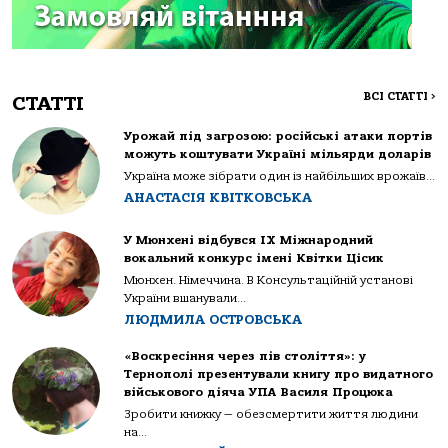
ВСІ СТАТТІ
>
СТАТТІ
Урожай під загрозою: російські атаки портів
можуть коштувати Україні мільярди доларів
Україна може зібрати один із найбільших врожаїв...
АНАСТАСІЯ КВІТКОВСЬКА
У Мюнхені відбувся IX Міжнародний
вокальний конкурс імені Квітки Цісик
Мюнхен. Німеччина. В Консультаційній установі
України вшанували...
ЛЮДМИЛА ОСТРОВСЬКА
«Воскресіння через пів століття»: у
Тернополі презентували книгу про видатного
військового діяча УПА Василя Процюка
Зробити книжку — обезсмертити життя людини
на...