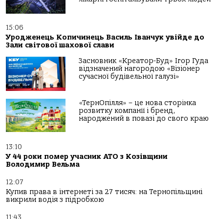
15:06
Уродженець Копичинець Василь Іванчук увійде до
Зали світової шахової слави
Засновник «Креатор-Буд» Ігор Гуда
відзначений нагородою «Візіонер
сучасної будівельної галузі»
«ТернОпілля» – це нова сторінка
розвитку компанії і бренд,
народжений в повазі до свого краю
13:10
У 44 роки помер учасник АТО з Козівщини
Володимир Вельма
12:07
Купив права в інтернеті за 27 тисяч: на Тернопільщині
викрили водія з підробкою
11:43