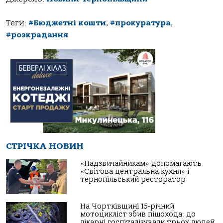
Теги:
#Бюджетні кошти
,
#прокуратура
,
#розкрадання
СТРІЧКА НОВИН
«Надзвичайникам» допомагають
«Світова центральна кухня» і
тернопільський ресторатор
На Чортківщині 15-річний
мотоцикліст збив пішохода: до
лікарні госпіталізували трьох людей