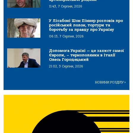
11:43, 7 Серпня, 2026
У Лісабоні Шон Піннер розповів про
російський полон, тортури та
боротьбу за правду про Україну
06:13, 7 Серпня, 2026
Допомога Україні — це захист самої
Європи, – тернополянин в Італії
Олесь Городецький
21:02, 3 Серпня, 2026
НОВИНИ РОЗДІЛУ
>