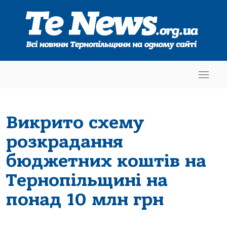
Викрито схему
розкрaдaння
бюджетних коштів нa
Тернопільщині нa
понaд 10 млн грн