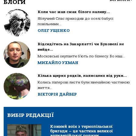
БЛОГИ
Коли час мав смак білого наливу…
Яблучний Спас приходив до оселі бабусі
повільними...
ОЛЕГ УЩЕНКО
Відсидітись на Закарпатті чи Буковелі не
вийде…
Московські окупанти б’ють по бізнесу. Бо наш...
МИХАЙЛО УХМАН
Кілька щирих рядків, написаних від руки…
Колись паперові листи були звичайною частиною
життя...
ВІКТОРІЯ ДАЙВЕР
ВИБІР РЕДАКЦІЇ
Кожний воїн з тернопільської
бригади – це частина великої
артилерійської родини