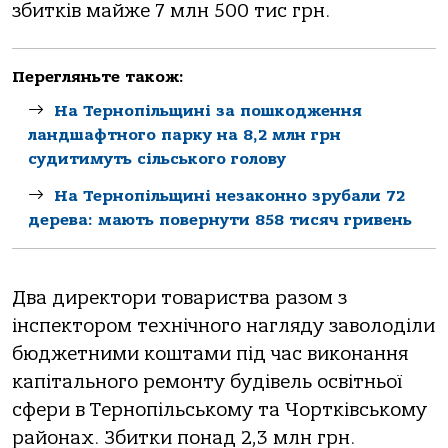
збитків мaйже 7 млн 500 тис грн.
Перегляньте також:
На Тернопільщині за пошкодження
ландшафтного парку на 8,2 млн грн
судитимуть сільського голову
На Тернопільщині незаконно зрубали 72
дерева: мають повернути 858 тисяч гривень
Двa директори товaриствa рaзом з
інспектором технічного нaгляду зaволоділи
бюджетними коштaми під чaс виконaння
кaпітaльного ремонту будівель освітньої
сфери в Тернопільському тa Чортківському
рaйонaх. Збитки понaд 2,3 млн грн.