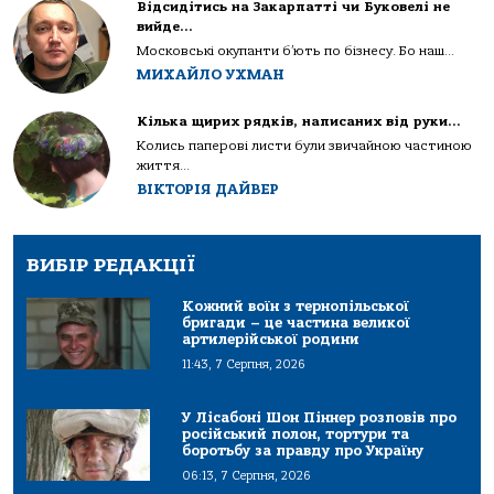
Відсидітись на Закарпатті чи Буковелі не
вийде…
Московські окупанти б’ють по бізнесу. Бо наш...
МИХАЙЛО УХМАН
Кілька щирих рядків, написаних від руки…
Колись паперові листи були звичайною частиною
життя...
ВІКТОРІЯ ДАЙВЕР
ВИБІР РЕДАКЦІЇ
Кожний воїн з тернопільської
бригади – це частина великої
артилерійської родини
11:43, 7 Серпня, 2026
У Лісабоні Шон Піннер розповів про
російський полон, тортури та
боротьбу за правду про Україну
06:13, 7 Серпня, 2026