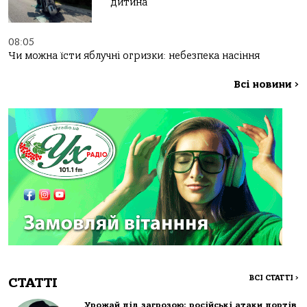
дитина
08:05
Чи можна їсти яблучні огризки: небезпека насіння
Всі новини
>
ВСІ СТАТТІ
>
СТАТТІ
Урожай під загрозою: російські атаки портів