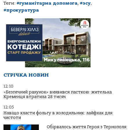
Теги:
#гуманітарна допомога
,
#зсу
,
#прокуратура
СТРІЧКА НОВИН
12:10
«Безпечний рахунок» виявився пасткою: жителька
Кременця втратила 28 тисяч
12:05
Навіщо класти фольгу в холодильник: лайфхак для
чистоти
Обірвалось життя Героя з Тернополя