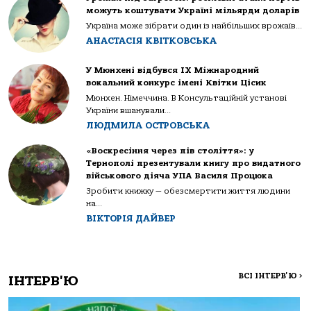
можуть коштувати Україні мільярди доларів
Україна може зібрати один із найбільших врожаїв...
АНАСТАСІЯ КВІТКОВСЬКА
У Мюнхені відбувся IX Міжнародний
вокальний конкурс імені Квітки Цісик
Мюнхен. Німеччина. В Консультаційній установі
України вшанували...
ЛЮДМИЛА ОСТРОВСЬКА
«Воскресіння через пів століття»: у
Тернополі презентували книгу про видатного
військового діяча УПА Василя Процюка
Зробити книжку — обезсмертити життя людини
на...
ВІКТОРІЯ ДАЙВЕР
ВСІ ІНТЕРВ'Ю
>
ІНТЕРВ'Ю