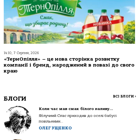
14:10, 7 Серпня, 2026
«ТернОпілля» – це нова сторінка розвитку
компанії і бренд, народжений в повазі до свого
краю
ВСІ БЛОГИ
>
БЛОГИ
Коли час мав смак білого наливу…
Яблучний Спас приходив до оселі бабусі
повільними...
ОЛЕГ УЩЕНКО