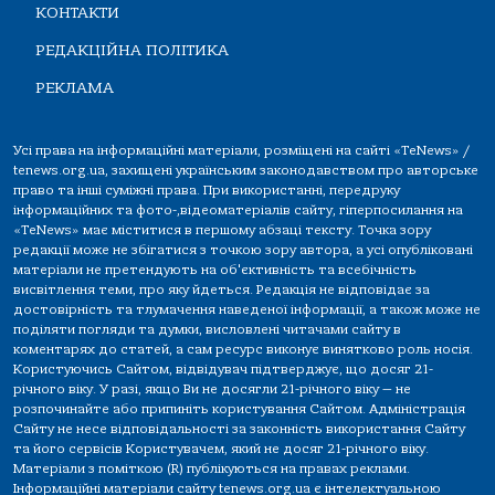
КОНТАКТИ
РЕДАКЦІЙНА ПОЛІТИКА
РЕКЛАМА
Усі права на інформаційні матеріали, розміщені на сайті «TeNews» /
tenews.org.ua, захищені українським законодавством про авторське
право та інші суміжні права. При використанні, передруку
інформаційних та фото-,відеоматеріалів сайту, гіперпосилання на
«TeNews» має міститися в першому абзаці тексту. Точка зору
редакції може не збігатися з точкою зору автора, а усі опубліковані
матеріали не претендують на об'єктивність та всебічність
висвітлення теми, про яку йдеться. Редакція не відповідає за
достовірність та тлумачення наведеної інформації, а також може не
поділяти погляди та думки, висловлені читачами сайту в
коментарях до статей, а сам ресурс виконує винятково роль носія.
Користуючись Сайтом, відвідувач підтверджує, що досяг 21-
річного віку. У разі, якщо Ви не досягли 21-річного віку — не
розпочинайте або припиніть користування Сайтом. Адміністрація
Сайту не несе відповідальності за законність використання Сайту
та його сервісів Користувачем, який не досяг 21-річного віку.
Матеріали з поміткою (R) публікуються на правах реклами.
Інформаційні матеріали сайту tenews.org.ua є інтелектуальною