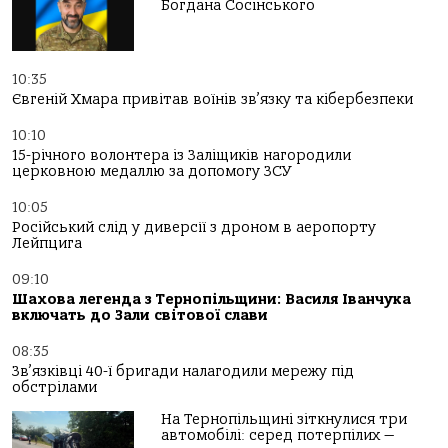
Богдана Сосінського
10:35
Євгеній Хмара привітав воїнів зв’язку та кібербезпеки
10:10
15-річного волонтера із Заліщиків нагородили
церковною медаллю за допомогу ЗСУ
10:05
Російський слід у диверсії з дроном в аеропорту
Лейпцига
09:10
Шахова легенда з Тернопільщини: Василя Іванчука
включать до Зали світової слави
08:35
Зв’язківці 40-ї бригади налагодили мережу під
обстрілами
На Тернопільщині зіткнулися три
автомобілі: серед потерпілих —