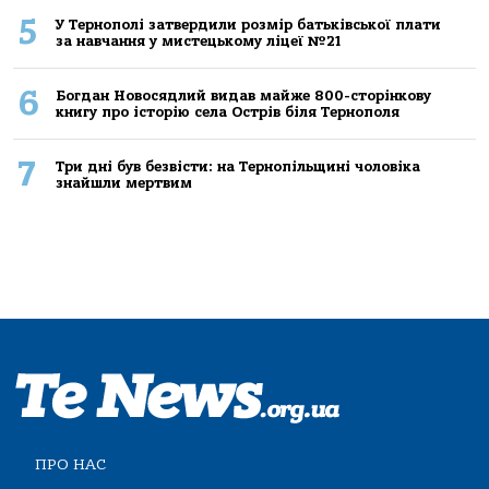
5
У Тернополі затвердили розмір батьківської плати
за навчання у мистецькому ліцеї №21
6
Богдан Новосядлий видав майже 800-сторінкову
книгу про історію села Острів біля Тернополя
7
Три дні був безвісти: на Тернопільщині чоловіка
знайшли мертвим
ПРО НАС