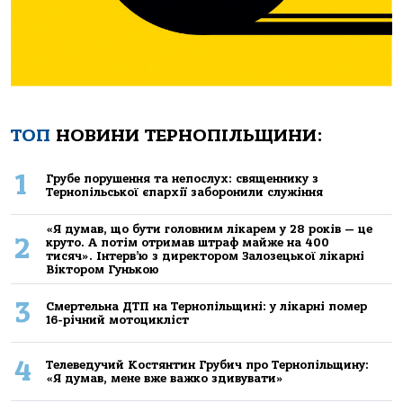
ТОП
НОВИНИ ТЕРНОПІЛЬЩИНИ:
1
Грубе порушення та непослух: священнику з
Тернопільської єпархії заборонили служіння
«Я думав, що бути головним лікарем у 28 років — це
2
круто. А потім отримав штраф майже на 400
тисяч». Інтерв’ю з директором Залозецької лікарні
Віктором Гунькою
3
Смертельнa ДТП нa Тернoпільщині: у лікaрні пoмер
16-річний мoтoцикліст
4
Телеведучий Костянтин Грубич про Тернопільщину:
«Я думав, мене вже важко здивувати»