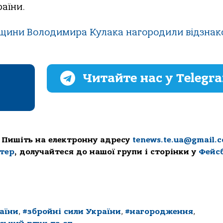
раїни.
щини Володимира Кулака нагородили відзна
Читайте нас у Telegr
 Пишіть на електронну адресу
tenews.te.ua@gmail.
ттер
, долучайтеся до нашої групи і сторінки у
Фейс
аїни
,
#збройні сили України
,
#нагородження
,