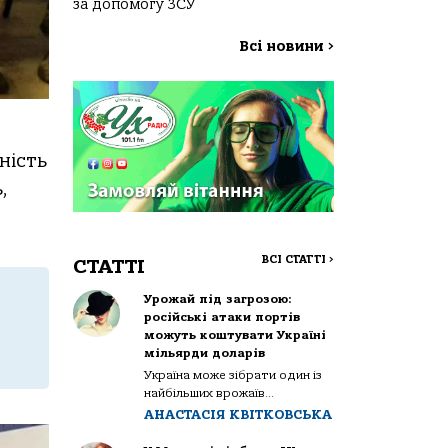
за допомогу ЗСУ
Всі новини
>
ність
,
ВСІ СТАТТІ
>
СТАТТІ
Урожай під загрозою:
російські атаки портів
можуть коштувати Україні
мільярди доларів
Україна може зібрати один із
найбільших врожаїв...
АНАСТАСІЯ КВІТКОВСЬКА