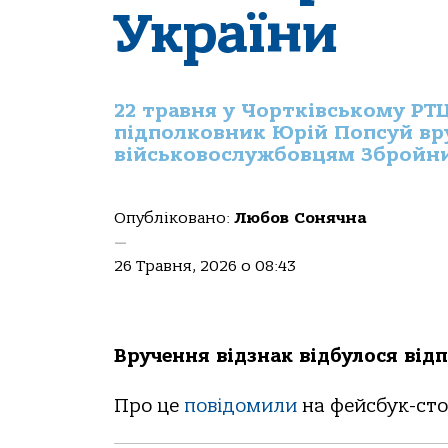
України
22 травня у Чортківському РТЦ
підполковник Юрій Попсуй в
військовослужбовцям Збройни
Опубліковано:
Любов Сонячна
—
26 Травня, 2026 о 08:43
Вручення відзнак відбулося від
Про це
повідомили
на фейсбук-стор