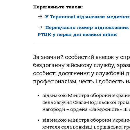
Перегляньте також:
У Тернополі відзначили медичних
Передчасно помер підполковник 
РТЦК у перші дні великої війни
За значний особистий внесок у сп
бездоганну військову службу, зразк
особисті досягнення у службовій д
професіоналізм, честь і доблесть
н
відзнакою Міністра оборони Україн
села Залуччя Скала-Подільської гро
нагороди – ордена «За мужність» ІІІ 
відзнакою Міністра оборони України
жителя села Вовківці Борщівської г