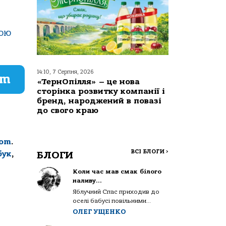
кою
14:10, 7 Серпня, 2026
am
«ТернОпілля» – це нова
сторінка розвитку компанії і
бренд, народжений в повазі
до свого краю
com
.
ВСІ БЛОГИ
>
БЛОГИ
бук
,
Коли час мав смак білого
наливу…
Яблучний Спас приходив до
оселі бабусі повільними...
ОЛЕГ УЩЕНКО