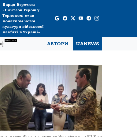
Дарця Веретюк:
«Пантеон Героїв у
Тернополі став
початком нової
культури військової
пам’яті в Україні»
СПЕЦТЕМА
рф
АВТОРИ
UANEWS
ородження. Фото зі соцмереж Чортківського РТЦК та