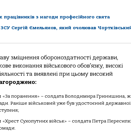
 працівників з нагоди професійного свята
ЗСУ Сергій Ємельянов, який очолював Чортківськи
раву зміцнення обороноздатності держави,
ове виконання військового обов’язку, високі
іяльності та виявлені при цьому високий
агороджено:
и «За поранення» – солдата Володимира Гринишина, 
мади. Раніше військовий уже був удостоєний державної
ступеня;
 «Хрест Сухопутних військ» – солдата Петра Пересипкі
ромади.