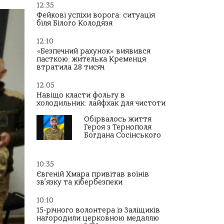
12:35
Фейкові успіхи ворога: ситуація
біля Білого Колодязя
12:10
«Безпечний рахунок» виявився
пасткою: жителька Кременця
втратила 28 тисяч
12:05
Навіщо класти фольгу в
холодильник: лайфхак для чистоти
Обірвалось життя
Героя з Тернополя
Богдана Сосінського
10:35
Євгеній Хмара привітав воїнів
зв’язку та кібербезпеки
10:10
15-річного волонтера із Заліщиків
нагородили церковною медаллю