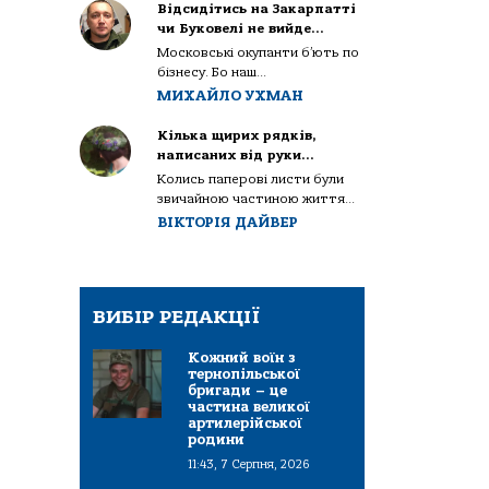
Відсидітись на Закарпатті
чи Буковелі не вийде…
Московські окупанти б’ють по
бізнесу. Бо наш...
МИХАЙЛО УХМАН
Кілька щирих рядків,
написаних від руки…
Колись паперові листи були
звичайною частиною життя...
ВІКТОРІЯ ДАЙВЕР
ВИБІР РЕДАКЦІЇ
Кожний воїн з
тернопільської
бригади – це
частина великої
артилерійської
родини
11:43, 7 Серпня, 2026