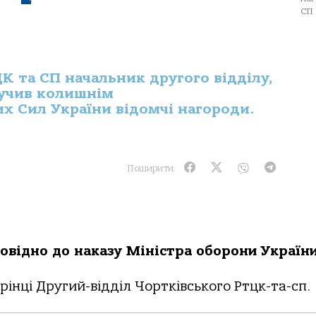
СП
К та СП начальник другого відділу,
ручив колишнім
х Сил України відомчі нагороди.
Поширити:
повідно до наказу Міністра оборони Україн
інці Другий-відділ Чортківського Ртцк-та-сп.