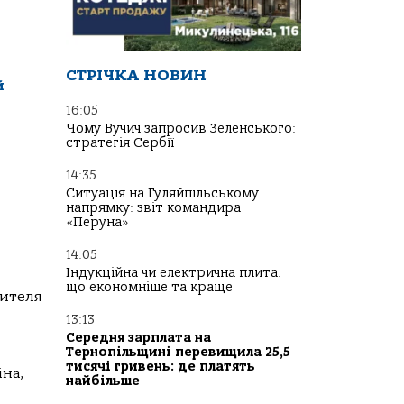
СТРІЧКА НОВИН
й
16:05
Чому Вучич запросив Зеленського:
стратегія Сербії
14:35
Ситуація на Гуляйпільському
напрямку: звіт командира
«Перуна»
14:05
Індукційна чи електрична плита:
що економніше та краще
жителя
13:13
Середня зарплата на
Тернопільщині перевищила 25,5
тисячі гривень: де платять
на,
найбільше