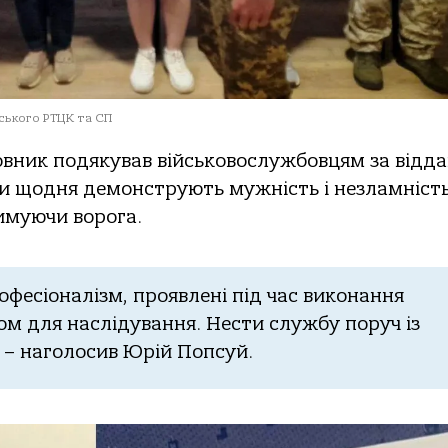
ського РТЦК та СП
овник подякував військовослужбовцям за відда
ки щодня демонструють мужність і незламність
римуючи ворога.
офесіоналізм, проявлені під час виконання
дом для наслідування. Нести службу поруч із
 – наголосив Юрій Попсуй.