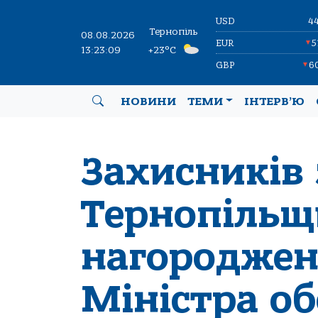
USD
4
Тернопіль
08.08.2026
EUR
5
▼
13:23:10
+23°C
GBP
6
▼
НОВИНИ
ТЕМИ
ІНТЕРВ’Ю
Захисників 
Тернопіль
нагороджен
Міністра о