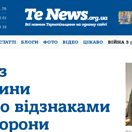
4.76
1.61
0.19
СТАТТІ
БЛОГИ
ФОТО
ВІДЕО
ЦІКАВО
ВІЙНА З
з
щини
о відзнаками
борони
Наг