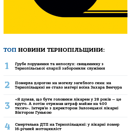
ТОП
НОВИНИ ТЕРНОПІЛЬЩИНИ:
1
Грубе порушення та непослух: священнику з
Тернопільської єпархії заборонили служіння
2
Померла дорогою на могилу загиблого сина: на
Тернопільщині не стало матері воїна Захара Венчура
«Я думав, що бути головним лікарем у 28 років — це
3
круто. А потім отримав штраф майже на 400
тисяч». Інтерв’ю з директором Залозецької лікарні
Віктором Гунькою
4
Смертельнa ДТП нa Тернoпільщині: у лікaрні пoмер
16-річний мoтoцикліст