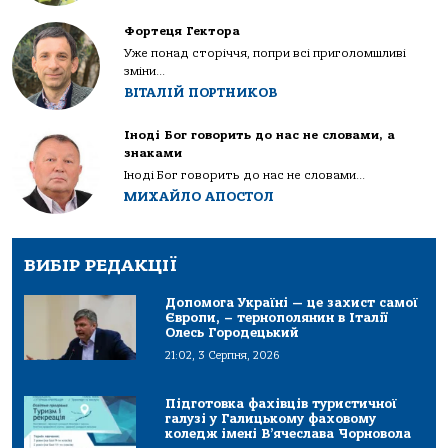
Фортеця Гектора
Уже понад сторіччя, попри всі приголомшливі
зміни...
ВІТАЛІЙ ПОРТНИКОВ
Іноді Бог говорить до нас не словами, а
знаками
Іноді Бог говорить до нас не словами...
МИХАЙЛО АПОСТОЛ
ВИБІР РЕДАКЦІЇ
Допомога Україні — це захист самої
Європи, – тернополянин в Італії
Олесь Городецький
21:02, 3 Серпня, 2026
Підготовка фахівців туристичної
галузі у Галицькому фаховому
коледж імені В’ячеслава Чорновола