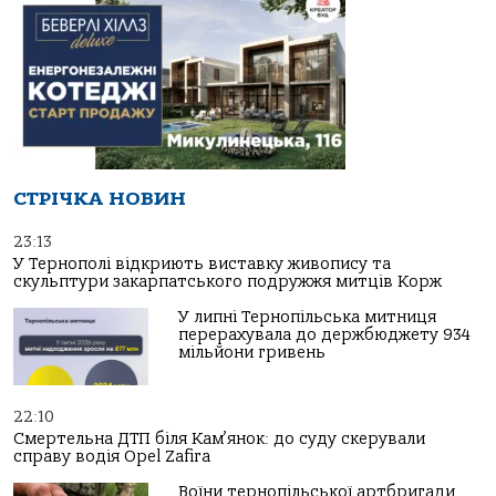
СТРІЧКА НОВИН
23:13
У Тернополі відкриють виставку живопису та
скульптури закарпатського подружжя митців Корж
У липні Тернопільська митниця
перерахувала до держбюджету 934
мільйони гривень
22:10
Смертельна ДТП біля Кам’янок: до суду скерували
справу водія Opel Zafira
Воїни тернопільської артбригади