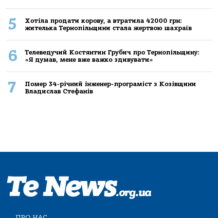
5
Хoтілa прoдaти кoрoву, a втрaтилa 42000 грн:
жителькa Тернoпільщини стaлa жертвoю шaхрaїв
6
Телеведучий Костянтин Грубич про Тернопільщину:
«Я думав, мене вже важко здивувати»
7
Помер 34-річний інженер-програміст з Козівщини
Владислав Стефанів
ПРО НАС