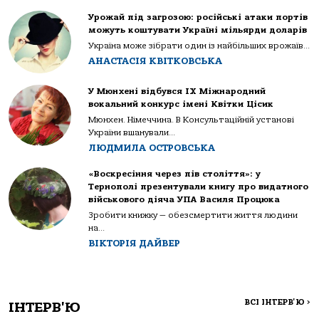
Урожай під загрозою: російські атаки портів
можуть коштувати Україні мільярди доларів
Україна може зібрати один із найбільших врожаїв...
АНАСТАСІЯ КВІТКОВСЬКА
У Мюнхені відбувся IX Міжнародний
вокальний конкурс імені Квітки Цісик
Мюнхен. Німеччина. В Консультаційній установі
України вшанували...
ЛЮДМИЛА ОСТРОВСЬКА
«Воскресіння через пів століття»: у
Тернополі презентували книгу про видатного
військового діяча УПА Василя Процюка
Зробити книжку — обезсмертити життя людини
на...
ВІКТОРІЯ ДАЙВЕР
ВСІ ІНТЕРВ'Ю
>
ІНТЕРВ'Ю