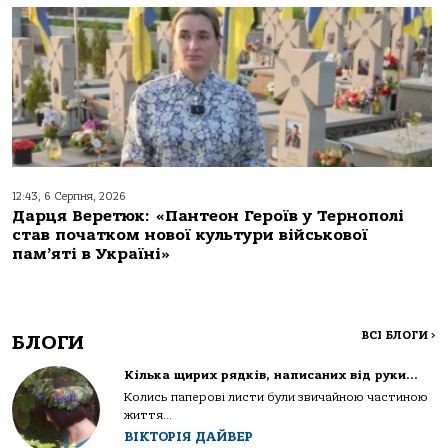
12:43, 6 Серпня, 2026
Дарця Веретюк: «Пантеон Героїв у Тернополі
став початком нової культури військової
пам’яті в Україні»
ВСІ БЛОГИ
>
БЛОГИ
Кілька щирих рядків, написаних від руки…
Колись паперові листи були звичайною частиною
життя...
ВІКТОРІЯ ДАЙВЕР