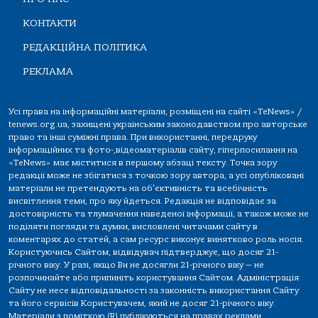
КОНТАКТИ
РЕДАКЦІЙНА ПОЛІТИКА
РЕКЛАМА
Усі права на інформаційні матеріали, розміщені на сайті «TeNews» /
tenews.org.ua, захищені українським законодавством про авторське
право та інші суміжні права. При використанні, передруку
інформаційних та фото-,відеоматеріалів сайту, гіперпосилання на
«TeNews» має міститися в першому абзаці тексту. Точка зору
редакції може не збігатися з точкою зору автора, а усі опубліковані
матеріали не претендують на об'єктивність та всебічність
висвітлення теми, про яку йдеться. Редакція не відповідає за
достовірність та тлумачення наведеної інформації, а також може не
поділяти погляди та думки, висловлені читачами сайту в
коментарях до статей, а сам ресурс виконує винятково роль носія.
Користуючись Сайтом, відвідувач підтверджує, що досяг 21-
річного віку. У разі, якщо Ви не досягли 21-річного віку — не
розпочинайте або припиніть користування Сайтом. Адміністрація
Сайту не несе відповідальності за законність використання Сайту
та його сервісів Користувачем, який не досяг 21-річного віку.
Матеріали з поміткою (R) публікуються на правах реклами.