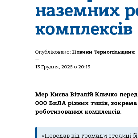
наземних р
комплексів
Опубліковано:
Новини Тернопільщини
—
13 Грудня, 2025 о 20:13
Мер Києва Віталій Кличко перед
000 БпЛА різних типів, зокрема
роботизованих комплексів.
«Передав від громади столиці б