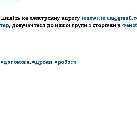
 Пишіть на електронну адресу
tenews.te.ua@gmail.
ттер
, долучайтеся до нашої групи і сторінки у
Фейс
,
#допомога
,
#Дрони
,
#роботи