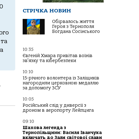
0
СТРІЧКА НОВИН
Обірвалось життя
Героя з Тернополя
Богдана Сосінського
ого
 та
на
10:35
Євгеній Хмара привітав воїнів
зв’язку та кібербезпеки
10:10
15-річного волонтера із Заліщиків
нагородили церковною медаллю
о
за допомогу ЗСУ
10:05
Російський слід у диверсії з
дроном в аеропорту Лейпцига
09:10
Шахова легенда з
Тернопільщини: Василя Іванчука
включать до Зали світової слави