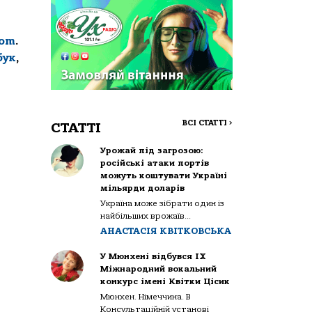
com
.
бук
,
ВСІ СТАТТІ
>
СТАТТІ
Урожай під загрозою:
російські атаки портів
можуть коштувати Україні
мільярди доларів
Україна може зібрати один із
найбільших врожаїв...
АНАСТАСІЯ КВІТКОВСЬКА
У Мюнхені відбувся IX
Міжнародний вокальний
конкурс імені Квітки Цісик
Мюнхен. Німеччина. В
Консультаційній установі