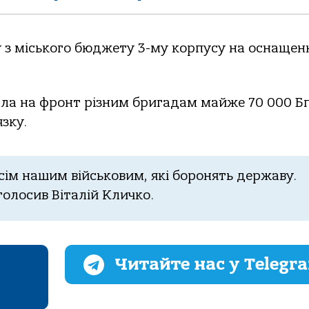
у з міського бюджету 3-му корпусу на оснащен
ала на фронт різним бригадам майже 70 000 Б
язку.
ім нашим військовим, які боронять державу.
аголосив Віталій Кличко.
Читайте нас у Telegr