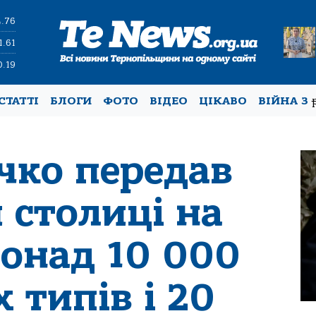
4.76
1.61
0.19
СТАТТІ
БЛОГИ
ФОТО
ВІДЕО
ЦІКАВО
ВІЙНА З
чко передав
 столиці на
понад 10 000
 типів і 20