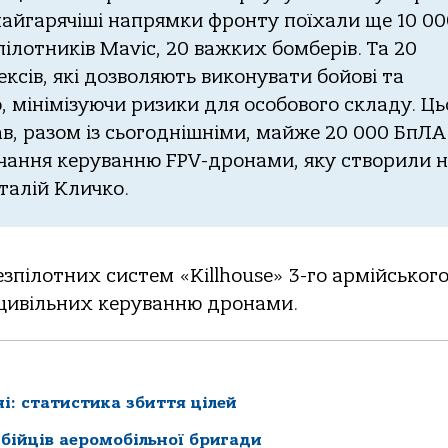
найгарячіші напрямки фронту поїхали ще 10 00
пілотників Mavic, 20 важких бомберів. Та 20
сів, які дозволяють виконувати бойові та
, мінімізуючи ризики для особового складу. Ць
в, разом із сьогоднішніми, майже 20 000 БпЛА
чання керуванню FPV-дронами, яку створили 
італій Кличко.
зпілотних систем «Killhouse» 3-го армійськог
і цивільних керуванню дронами.
і: статистика збиття цілей
 бійців аеромобільної бригади