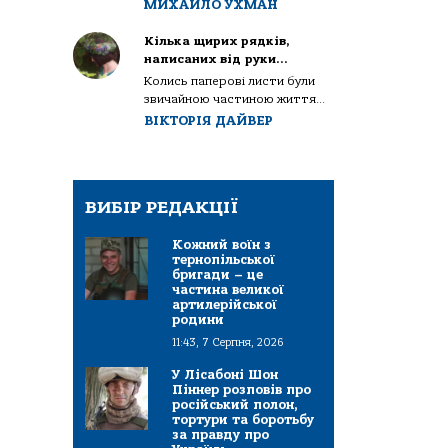
МИХАЙЛО УХМАН
Кілька щирих рядків,
написаних від руки…
Колись паперові листи були
звичайною частиною життя...
ВІКТОРІЯ ДАЙВЕР
ВИБІР РЕДАКЦІЇ
Кожний воїн з
тернопільської
бригади – це
частина великої
артилерійської
родини
11:43, 7 Серпня, 2026
У Лісабоні Шон
Піннер розповів про
російський полон,
тортури та боротьбу
за правду про