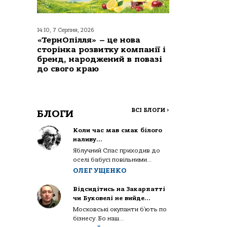
14:10, 7 Серпня, 2026
«ТернОпілля» – це нова
сторінка розвитку компанії і
бренд, народжений в повазі
до свого краю
ВСІ БЛОГИ
>
БЛОГИ
Коли час мав смак білого
наливу…
Яблучний Спас приходив до
оселі бабусі повільними...
ОЛЕГ УЩЕНКО
Відсидітись на Закарпатті
чи Буковелі не вийде…
Московські окупанти б’ють по
бізнесу. Бо наш...