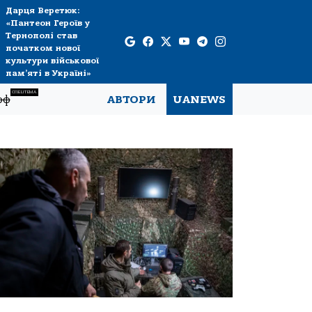
Дарця Веретюк:
«Пантеон Героїв у
Тернополі став
початком нової
культури військової
пам’яті в Україні»
СПЕЦТЕМА
рф
АВТОРИ
UANEWS