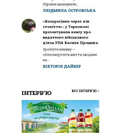
України вшанували...
ЛЮДМИЛА ОСТРОВСЬКА
«Воскресіння через пів
століття»: у Тернополі
презентували книгу про
видатного військового
діяча УПА Василя Процюка
Зробити книжку —
обезсмертити життя людини
на...
ВІКТОРІЯ ДАЙВЕР
ВСІ ІНТЕРВ'Ю
>
ІНТЕРВ'Ю