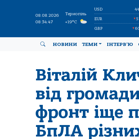
USD
4
Тернопіль
08.08.2026
EUR
5
▼
08:34:48
+19°C
GBP
6
▼
НОВИНИ
ТЕМИ
ІНТЕРВ’Ю
Віталій Кли
від громади
фронт іще 
БпЛА різних