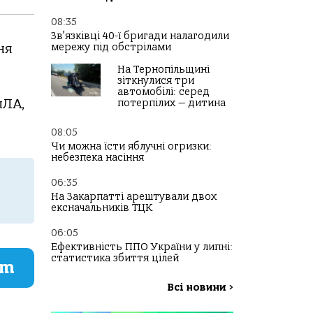
08:35
Зв’язківці 40-ї бригади налагодили
мережу під обстрілами
ня
На Тернопільщині
зіткнулися три
автомобілі: серед
пЛА,
потерпілих — дитина
08:05
Чи можна їсти яблучні огризки:
небезпека насіння
06:35
На Закарпатті арештували двох
ексначальників ТЦК
06:05
Ефективність ППО України у липні:
статистика збиття цілей
am
Всі новини
>