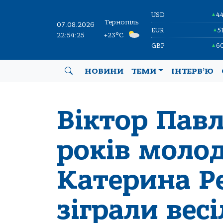
USD
4
▲
Тернопіль
07.08.2026
EUR
5
▲
22:54:26
+23°C
GBP
6
▲
НОВИНИ
ТЕМИ
ІНТЕРВ’Ю
Віктор Павл
років молод
Катерина Р
зіграли вес