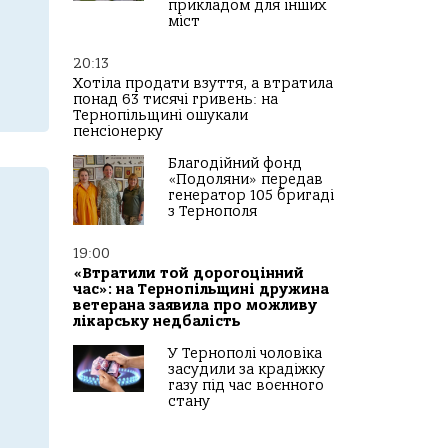
прикладом для інших
міст
20:13
Хотіла продати взуття, а втратила
понад 63 тисячі гривень: на
Тернопільщині ошукали
пенсіонерку
Благодійний фонд
«Подоляни» передав
генератор 105 бригаді
з Тернополя
19:00
«Втратили той дорогоцінний
час»: на Тернопільщині дружина
ветерана заявила про можливу
лікарську недбалість
У Тернополі чоловіка
засудили за крадіжку
газу під час воєнного
стану