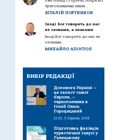
Уже понад сторіччя, попри всі
приголомшливі зміни...
ВІТАЛІЙ ПОРТНИКОВ
Іноді Бог говорить до нас
не словами, а знаками
Іноді Бог говорить до нас не
словами...
МИХАЙЛО АПОСТОЛ
ВИБІР РЕДАКЦІЇ
Допомога Україні —
це захист самої
Європи, –
тернополянин в
Італії Олесь
Городецький
21:02, 3 Серпня, 2026
Підготовка фахівців
туристичної галузі у
Галицькому