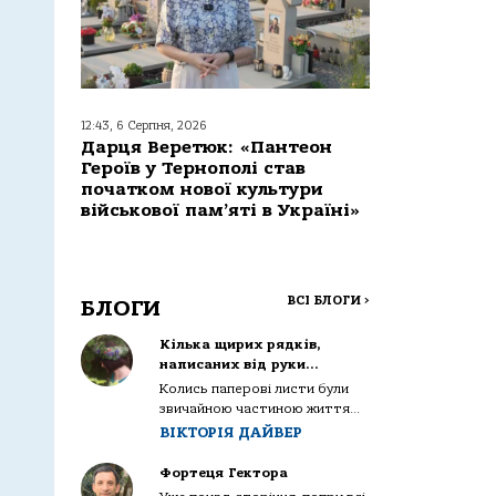
12:43, 6 Серпня, 2026
Дарця Веретюк: «Пантеон
Героїв у Тернополі став
початком нової культури
військової пам’яті в Україні»
ВСІ БЛОГИ
>
БЛОГИ
Кілька щирих рядків,
написаних від руки…
Колись паперові листи були
звичайною частиною життя...
ВІКТОРІЯ ДАЙВЕР
Фортеця Гектора