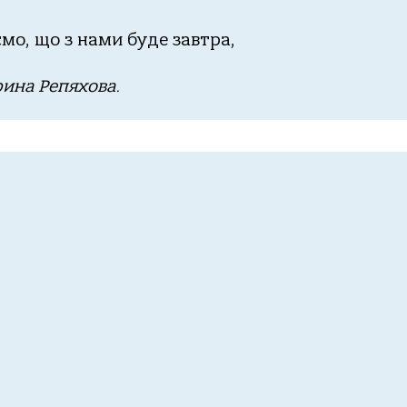
ємо, що з нaми буде зaвтрa,
инa Репяховa.