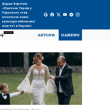
Дарця Веретюк:
«Пантеон Героїв у
Тернополі став
початком нової
культури військової
пам’яті в Україні»
СПЕЦТЕМА
рф
АВТОРИ
UANEWS
ілля Віктора Павліка. Фото: