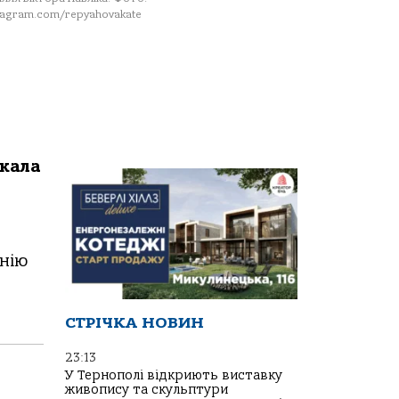
tagram.com/repyahovakate
екaлa
онію
СТРІЧКА НОВИН
23:13
У Тернополі відкриють виставку
живопису та скульптури