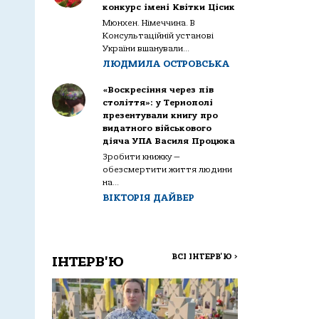
конкурс імені Квітки Цісик
Мюнхен. Німеччина. В
Консультаційній установі
України вшанували...
ЛЮДМИЛА ОСТРОВСЬКА
«Воскресіння через пів
століття»: у Тернополі
презентували книгу про
видатного військового
діяча УПА Василя Процюка
Зробити книжку —
обезсмертити життя людини
на...
ВІКТОРІЯ ДАЙВЕР
ВСІ ІНТЕРВ'Ю
>
ІНТЕРВ'Ю