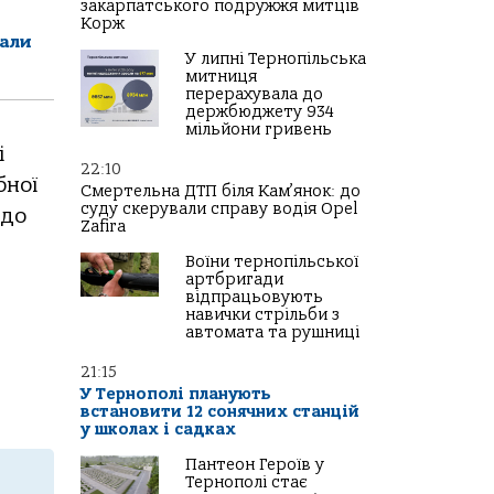
закарпатського подружжя митців
Корж
тали
У липні Тернопільська
митниця
перерахувала до
держбюджету 934
мільйони гривень
і
22:10
бної
Смертельна ДТП біля Кам’янок: до
суду скерували справу водія Opel
 до
Zafira
Воїни тернопільської
артбригади
відпрацьовують
навички стрільби з
автомата та рушниці
21:15
У Тернополі планують
встановити 12 сонячних станцій
у школах і садках
Пантеон Героїв у
Тернополі стає