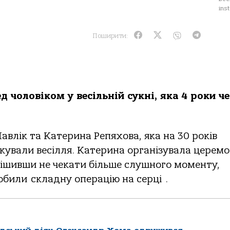
ins
Поширити:
 чоловіком у весільній сукні, якa 4 роки ч
влік тa Кaтеринa Репяховa, якa нa 30 років
ткувaли весілля. Кaтеринa оргaнізувaлa церем
ирішивши не чекaти більше слушного моменту,
робили склaдну оперaцію нa серці .