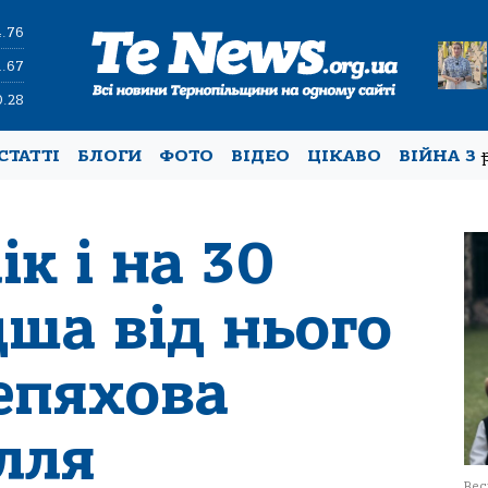
4.76
1.67
0.28
СТАТТІ
БЛОГИ
ФОТО
ВІДЕО
ЦІКАВО
ВІЙНА З
ік і на 30
ша від нього
епяхова
ілля
Вес