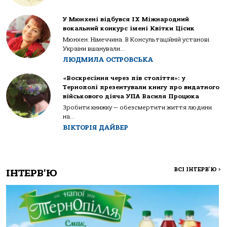
У Мюнхені відбувся IX Міжнародний
вокальний конкурс імені Квітки Цісик
Мюнхен. Німеччина. В Консультаційній установі
України вшанували...
ЛЮДМИЛА ОСТРОВСЬКА
«Воскресіння через пів століття»: у
Тернополі презентували книгу про видатного
військового діяча УПА Василя Процюка
Зробити книжку — обезсмертити життя людини
на...
ВІКТОРІЯ ДАЙВЕР
ВСІ ІНТЕРВ'Ю
>
ІНТЕРВ'Ю