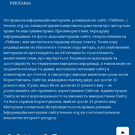
РЕКЛАМА
Усі права на інформаційні матеріали, розміщені на сайті «TeNews» /
tenews.org.ua, захищені українським законодавством про авторське
право та інші суміжні права. При використанні, передруку
інформаційних та фото-,відеоматеріалів сайту, гіперпосилання на
«TeNews» має міститися в першому абзаці тексту. Точка зору
редакції може не збігатися з точкою зору автора, а усі опубліковані
матеріали не претендують на об'єктивність та всебічність
висвітлення теми, про яку йдеться. Редакція не відповідає за
достовірність та тлумачення наведеної інформації, а також може не
поділяти погляди та думки, висловлені читачами сайту в
коментарях до статей, а сам ресурс виконує винятково роль носія.
Користуючись Сайтом, відвідувач підтверджує, що досяг 21-
річного віку. У разі, якщо Ви не досягли 21-річного віку — не
розпочинайте або припиніть користування Сайтом. Адміністрація
Сайту не несе відповідальності за законність використання Сайту
та його сервісів Користувачем, який не досяг 21-річного віку.
Матеріали з поміткою (R) публікуються на правах реклами.
Інформаційні матеріали сайту tenews.org.ua є інтелектуальною
власністю інтернет-ресурсу.