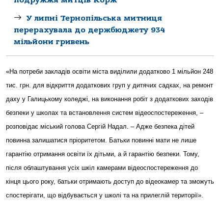
У липні Тернопільська митниця
перерахувала до держбюджету 934
мільйони гривень
«На потреби закладів освіти міста виділили додатково 1 мільйон 248
тис. грн. для відкриття додаткових груп у дитячих садках, на ремонт
даху у Галицькому коледжі, на виконання робіт з додаткових заходів
безпеки у школах та встановлення систем відеоспостереження, –
розповідає міський голова Сергій Надал. – Адже безпека дітей
повинна залишатися пріоритетом. Батьки повинні мати не лише
гарантію отримання освіти їх дітьми, а й гарантію безпеки. Тому,
після облаштування усіх шкіл камерами відеоспостереження до
кінця цього року, батьки отримають доступ до відеокамер та зможуть
спостерігати, що відбувається у школі та на прилеглій території».