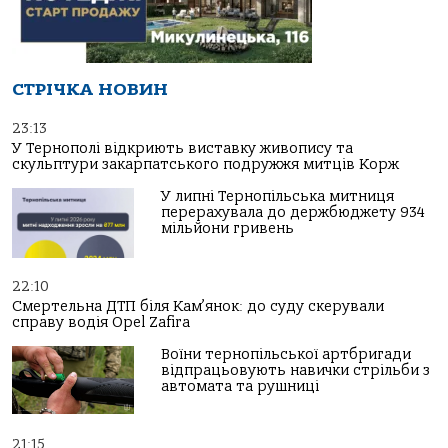
СТРІЧКА НОВИН
23:13
У Тернополі відкриють виставку живопису та
скульптури закарпатського подружжя митців Корж
У липні Тернопільська митниця
перерахувала до держбюджету 934
мільйони гривень
22:10
Смертельна ДТП біля Кам’янок: до суду скерували
справу водія Opel Zafira
Воїни тернопільської артбригади
відпрацьовують навички стрільби з
автомата та рушниці
21:15