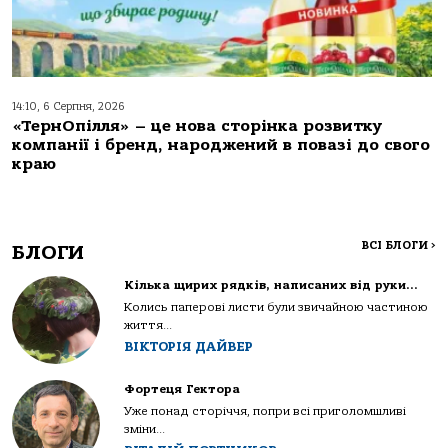
14:10, 6 Серпня, 2026
«ТернОпілля» – це нова сторінка розвитку
компанії і бренд, народжений в повазі до свого
краю
ВСІ БЛОГИ
>
БЛОГИ
Кілька щирих рядків, написаних від руки…
Колись паперові листи були звичайною частиною
життя...
ВІКТОРІЯ ДАЙВЕР
Фортеця Гектора
Уже понад сторіччя, попри всі приголомшливі
зміни...