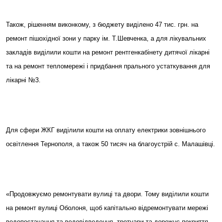
Також, рішенням виконкому, з бюджету виділено 47 тис. грн. на
ремонт пішохідної зони у парку ім. Т.Шевченка, а для лікувальних
закладів виділили кошти на ремонт рентгенкабінету дитячої лікарні
та на ремонт тепломережі і придбання прального устаткування для
лікарні №3.
Для сфери ЖКГ виділили кошти на оплату електрики зовнішнього
освітлення Тернополя, а також 50 тисяч на благоустрій с. Малашівці.
«Продовжуємо ремонтувати вулиці та двори. Тому виділили кошти
на ремонт вулиці Оболоня, щоб капітально відремонтувати мережі
водопостачання та водовідведення, тротуари та дорожнє покриття, –