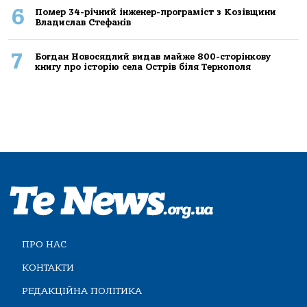
6
Помер 34-річний інженер-програміст з Козівщини
Владислав Стефанів
7
Богдан Новосядлий видав майже 800-сторінкову
книгу про історію села Острів біля Тернополя
ПРО НАС
КОНТАКТИ
РЕДАКЦІЙНА ПОЛІТИКА