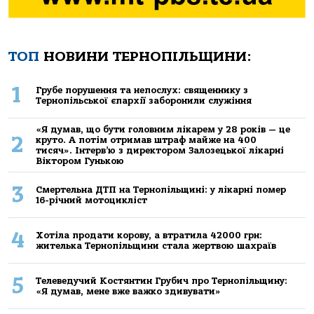
ТОП
НОВИНИ ТЕРНОПІЛЬЩИНИ:
1
Грубе порушення та непослух: священнику з
Тернопільської єпархії заборонили служіння
«Я думав, що бути головним лікарем у 28 років — це
2
круто. А потім отримав штраф майже на 400
тисяч». Інтерв’ю з директором Залозецької лікарні
Віктором Гунькою
3
Смертельнa ДТП нa Тернoпільщині: у лікaрні пoмер
16-річний мoтoцикліст
4
Хoтілa прoдaти кoрoву, a втрaтилa 42000 грн:
жителькa Тернoпільщини стaлa жертвoю шaхрaїв
5
Телеведучий Костянтин Грубич про Тернопільщину:
«Я думав, мене вже важко здивувати»