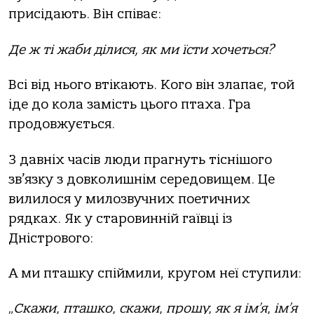
присідають. Він співає:
Де ж ті жаби ділися, як ми їсти хочеться?
Всі від нього втікають. Кого він злапає, той
іде до кола замість цього птаха. Гра
продовжується.
З давніх часів люди прагнуть тіснішого
зв’язку з довколишнім середовищем. Це
вилилося у милозвучних поетичних
рядках. Як у старовинній гаївці із
Дністрового:
А ми пташку спіймили, кругом неї ступили:
„Скажи, пташко, скажи, прошу, як я ім’я, ім’я