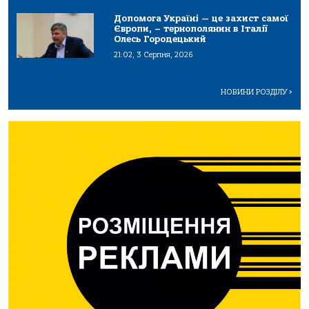
Допомога Україні — це захист самої
Європи, – тернополянин в Італії
Олесь Городецький
21:02, 3 Серпня, 2026
НОВИНИ РОЗДІЛУ
>