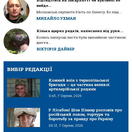
Відсидітись на Закарпатті чи Буковелі не
вийде…
Московські окупанти б’ють по бізнесу. Бо наш...
МИХАЙЛО УХМАН
Кілька щирих рядків, написаних від руки…
Колись паперові листи були звичайною частиною
життя...
ВІКТОРІЯ ДАЙВЕР
ВИБІР РЕДАКЦІЇ
Кожний воїн з тернопільської
бригади – це частина великої
артилерійської родини
11:43, 7 Серпня, 2026
У Лісабоні Шон Піннер розповів про
російський полон, тортури та
боротьбу за правду про Україну
06:13, 7 Серпня, 2026