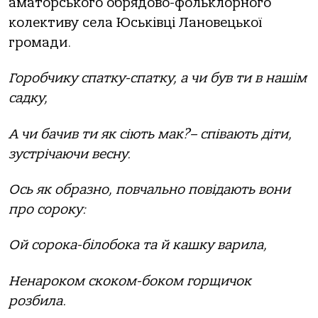
аматорського обрядово-фольклорного
колективу села Юськівці Лановецької
громади.
Горобчику спатку-спатку, а чи був ти в нашім
садку,
А чи бачив ти як сіють мак?– співають діти,
зустрічаючи весну.
Ось як образно, повчально повідають вони
про сороку:
Ой сорока-білобока та й кашку варила,
Ненароком скоком-боком горщичок
розбила.