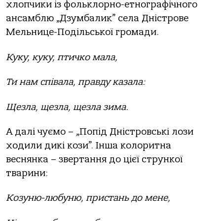
хлопчики із фольклорно-етнографічного
ансамблю „Дзумбалик” села Дністрове
Мельнице-Подільської громади.
Куку, куку, птичко мала,
Ти нам співала, правду казала:
Щезла, щезла, щезла зима.
А далі чуємо – „Попід Дністровські лози
ходили дикі кози”. Інша колоритна
веснянка – звертання до цієї стрункої
тварини:
Козуню-любуню, пристань до мене,