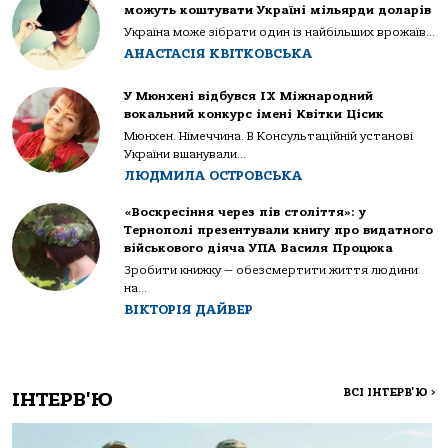
можуть коштувати Україні мільярди доларів
Україна може зібрати один із найбільших врожаїв...
АНАСТАСІЯ КВІТКОВСЬКА
У Мюнхені відбувся IX Міжнародний
вокальний конкурс імені Квітки Цісик
Мюнхен. Німеччина. В Консультаційній установі
України вшанували...
ЛЮДМИЛА ОСТРОВСЬКА
«Воскресіння через пів століття»: у
Тернополі презентували книгу про видатного
військового діяча УПА Василя Процюка
Зробити книжку — обезсмертити життя людини
на...
ВІКТОРІЯ ДАЙВЕР
ВСІ ІНТЕРВ'Ю
>
ІНТЕРВ'Ю