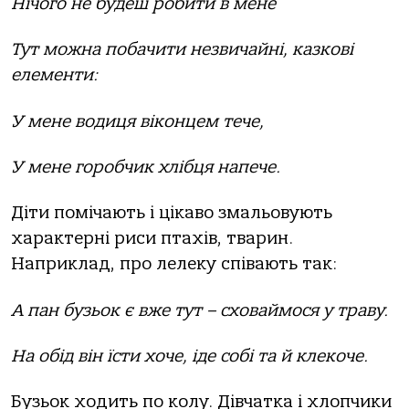
Нічого не будеш робити в мене
Тут можна побачити незвичайні, казкові
елементи:
У мене водиця віконцем тече,
У мене горобчик хлібця напече.
Діти помічають і цікаво змальовують
характерні риси птахів, тварин.
Наприклад, про лелеку співають так:
А пан бузьок є вже тут – сховаймося у траву.
На обід він їсти хоче, іде собі та й клекоче.
Бузьок ходить по колу. Дівчатка і хлопчики