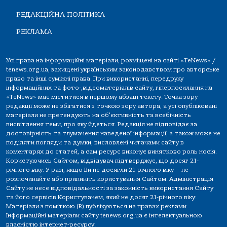
РЕДАКЦІЙНА ПОЛІТИКА
РЕКЛАМА
Усі права на інформаційні матеріали, розміщені на сайті «TeNews» /
tenews.org.ua, захищені українським законодавством про авторське
право та інші суміжні права. При використанні, передруку
інформаційних та фото-,відеоматеріалів сайту, гіперпосилання на
«TeNews» має міститися в першому абзаці тексту. Точка зору
редакції може не збігатися з точкою зору автора, а усі опубліковані
матеріали не претендують на об'єктивність та всебічність
висвітлення теми, про яку йдеться. Редакція не відповідає за
достовірність та тлумачення наведеної інформації, а також може не
поділяти погляди та думки, висловлені читачами сайту в
коментарях до статей, а сам ресурс виконує винятково роль носія.
Користуючись Сайтом, відвідувач підтверджує, що досяг 21-
річного віку. У разі, якщо Ви не досягли 21-річного віку — не
розпочинайте або припиніть користування Сайтом. Адміністрація
Сайту не несе відповідальності за законність використання Сайту
та його сервісів Користувачем, який не досяг 21-річного віку.
Матеріали з поміткою (R) публікуються на правах реклами.
Інформаційні матеріали сайту tenews.org.ua є інтелектуальною
власністю інтернет-ресурсу.