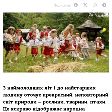
Поширити:
З наймолодших літ і до найстарших
людину оточує прекрасний, неповторний
світ природи – рослини, тварини, птахи.
Це яскраво відображає народна