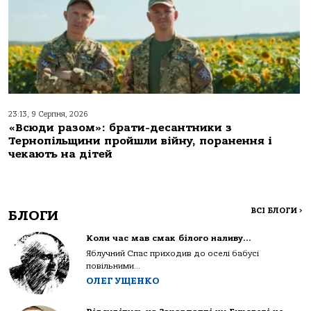
23:13, 9 Серпня, 2026
«Всюди разом»: брати-десантники з
Тернопільщини пройшли війну, поранення і
чекають на дітей
ВСІ БЛОГИ
>
БЛОГИ
Коли час мав смак білого наливу…
Яблучний Спас приходив до оселі бабусі
повільними...
ОЛЕГ УЩЕНКО