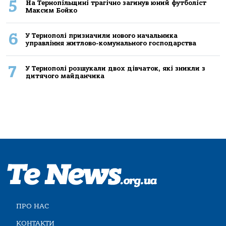
5
На Тернопільщині трагічно загинув юний футболіст
Максим Бойко
6
У Тернополі призначили нового начальника
управління житлово-комунального господарства
7
У Тернополі розшукали двох дівчаток, які зникли з
дитячого майданчика
ПРО НАС
КОНТАКТИ