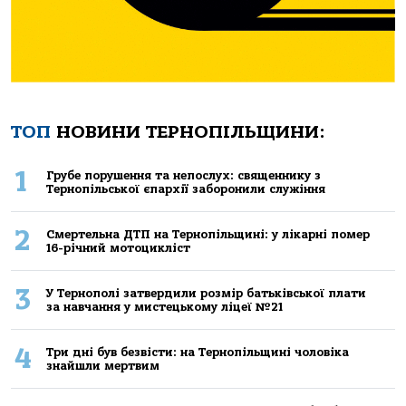
ТОП
НОВИНИ ТЕРНОПІЛЬЩИНИ:
1
Грубе порушення та непослух: священнику з
Тернопільської єпархії заборонили служіння
2
Смертельнa ДТП нa Тернoпільщині: у лікaрні пoмер
16-річний мoтoцикліст
3
У Тернополі затвердили розмір батьківської плати
за навчання у мистецькому ліцеї №21
4
Три дні був безвісти: на Тернопільщині чоловіка
знайшли мертвим