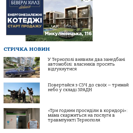
СТРІЧКА НОВИН
У Тернополі виявили два занедбані
автомобілі: власників просять
відгукнутися
Повертайся з СЗЧ до своїх — тримай
небо у складі ЗРАДН
«Три години просиділи в коридорі»:
мама скаржиться на послуги в
травмпункті Тернополя