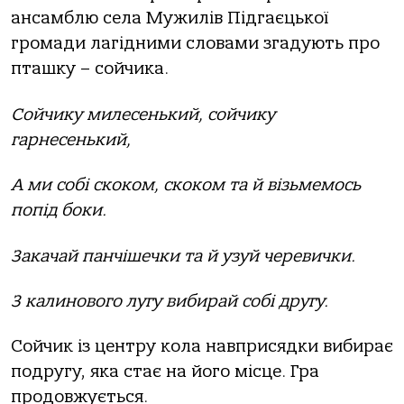
ансамблю села Мужилів Підгаєцької
громади лагідними словами згадують про
пташку – сойчика.
Сойчику милесенький, сойчику
гарнесенький,
А ми собі скоком, скоком та й візьмемось
попід боки.
Закачай панчішечки та й узуй черевички.
З калинового лугу вибирай собі другу.
Сойчик із центру кола навприсядки вибирає
подругу, яка стає на його місце. Гра
продовжується.