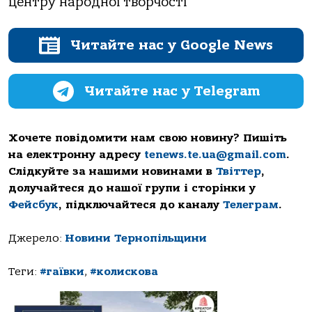
центру народної творчості
Читайте нас у Google News
Читайте нас у Telegram
Хочете повідомити нам свою новину? Пишіть
на електронну адресу
tenews.te.ua@gmail.com
.
Слідкуйте за нашими новинами в
Твіттер
,
долучайтеся до нашої групи і сторінки у
Фейсбук
, підключайтеся до каналу
Телеграм
.
Джерело:
Новини Тернопільщини
Теги:
#гаївки
,
#колискова