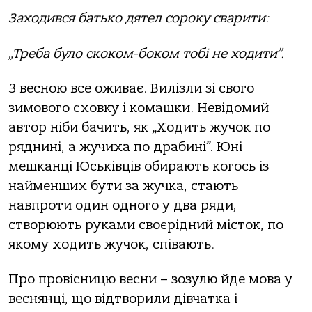
Заходився батько дятел сороку сварити:
„Треба було скоком-боком тобі не ходити”.
З весною все оживає. Вилізли зі свого
зимового сховку і комашки. Невідомий
автор ніби бачить, як „Ходить жучок по
ряднині, а жучиха по драбині”. Юні
мешканці Юськівців обирають когось із
найменших бути за жучка, стають
навпроти один одного у два ряди,
створюють руками своєрідний місток, по
якому ходить жучок, співають.
Про провісницю весни – зозулю йде мова у
веснянці, що відтворили дівчатка і