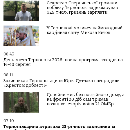
Секретар Озернянської громади
поблизу Тернополя задекларував
629 тисяч гривень зарплати
У Тернополі молився наймолодший
кардинал світу Микола Бичок
08:43
День міста Тернополя 2026: повна програма заходів на
14–16 серпня
08:11
Захисника з Тернопільщини Юрія Дутчака нагородили
«Хрестом доблесті»
До війни жив без постійного дому, а
на фронті 30 діб сам тримав
позицію: історія воїна 21 ОМБр
07:10
Тернопільщина втратила 23-річного захисника із