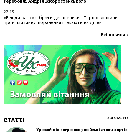
Теребовлі Андрія Іскоростенського
23:13
«Всюди разом»: брати-десантники з Тернопільщини
пройшли війну, поранення і чекають на дітей
Всі новини
>
ВСІ СТАТТІ
>
СТАТТІ
Урожай під загрозою: російські атаки портів