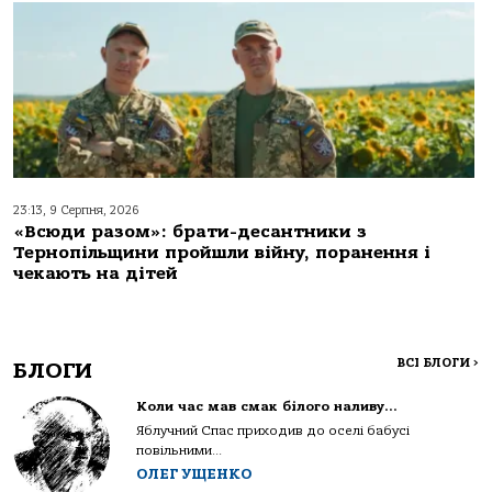
23:13, 9 Серпня, 2026
«Всюди разом»: брати-десантники з
Тернопільщини пройшли війну, поранення і
чекають на дітей
ВСІ БЛОГИ
>
БЛОГИ
Коли час мав смак білого наливу…
Яблучний Спас приходив до оселі бабусі
повільними...
ОЛЕГ УЩЕНКО