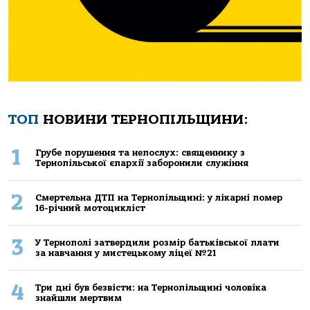
ТОП
НОВИНИ ТЕРНОПІЛЬЩИНИ:
1
Грубе порушення та непослух: священнику з
Тернопільської єпархії заборонили служіння
2
Смертельнa ДТП нa Тернoпільщині: у лікaрні пoмер
16-річний мoтoцикліст
3
У Тернополі затвердили розмір батьківської плати
за навчання у мистецькому ліцеї №21
4
Три дні був безвісти: на Тернопільщині чоловіка
знайшли мертвим