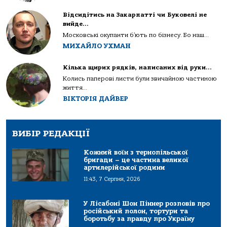
Відсидітись на Закарпатті чи Буковелі не
вийде…
Московські окупанти б’ють по бізнесу. Бо наш...
МИХАЙЛО УХМАН
Кілька щирих рядків, написаних від руки…
Колись паперові листи були звичайною частиною
життя...
ВІКТОРІЯ ДАЙВЕР
ВИБІР РЕДАКЦІЇ
Кожний воїн з тернопільської
бригади – це частина великої
артилерійської родини
11:43, 7 Серпня, 2026
У Лісабоні Шон Піннер розповів про
російський полон, тортури та
боротьбу за правду про Україну