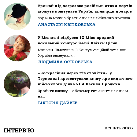
Урожай під загрозою: російські атаки портів
можуть коштувати Україні мільярди доларів
Україна може зібрати один із найбільших врожаїв...
АНАСТАСІЯ КВІТКОВСЬКА
У Мюнхені відбувся IX Міжнародний
вокальний конкурс імені Квітки Цісик
Мюнхен. Німеччина. В Консультаційній установі
України вшанували...
ЛЮДМИЛА ОСТРОВСЬКА
«Воскресіння через пів століття»: у
Тернополі презентували книгу про видатного
військового діяча УПА Василя Процюка
Зробити книжку — обезсмертити життя людини
на...
ВІКТОРІЯ ДАЙВЕР
ВСІ ІНТЕРВ'Ю
>
ІНТЕРВ'Ю