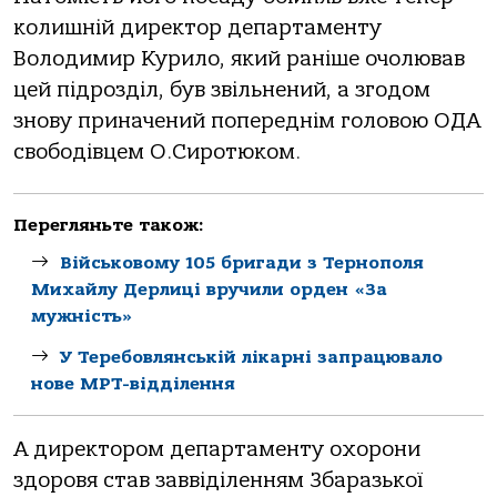
колишній директор департаменту
Володимир Курило, який раніше очолював
цей підрозділ, був звільнений, а згодом
знову приначений попереднім головою ОДА
свободівцем О.Сиротюком.
Перегляньте також:
Військовому 105 бригади з Тернополя
Михайлу Дерлиці вручили орден «За
мужність»
У Теребовлянській лікарні запрацювало
нове МРТ-відділення
А директором департаменту охорони
здоровя став заввіділенням Збаразької