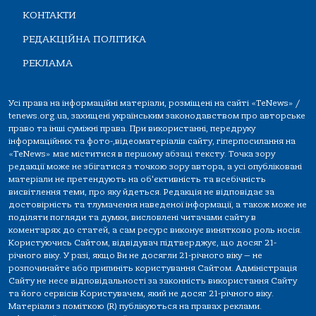
КОНТАКТИ
РЕДАКЦІЙНА ПОЛІТИКА
РЕКЛАМА
Усі права на інформаційні матеріали, розміщені на сайті «TeNews» /
tenews.org.ua, захищені українським законодавством про авторське
право та інші суміжні права. При використанні, передруку
інформаційних та фото-,відеоматеріалів сайту, гіперпосилання на
«TeNews» має міститися в першому абзаці тексту. Точка зору
редакції може не збігатися з точкою зору автора, а усі опубліковані
матеріали не претендують на об'єктивність та всебічність
висвітлення теми, про яку йдеться. Редакція не відповідає за
достовірність та тлумачення наведеної інформації, а також може не
поділяти погляди та думки, висловлені читачами сайту в
коментарях до статей, а сам ресурс виконує винятково роль носія.
Користуючись Сайтом, відвідувач підтверджує, що досяг 21-
річного віку. У разі, якщо Ви не досягли 21-річного віку — не
розпочинайте або припиніть користування Сайтом. Адміністрація
Сайту не несе відповідальності за законність використання Сайту
та його сервісів Користувачем, який не досяг 21-річного віку.
Матеріали з поміткою (R) публікуються на правах реклами.