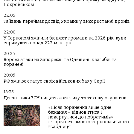
Покровськом
22:05
Тайвань переймає досвід України у використанні дронів
22:00
У Тернополі змінили бюджет громади на 2026 рік: куди
спрямують понад 222 млн грн
20:35
Ворожі атаки на Запоріжжі та Одещині: є загиблі та
поранені
20:05
РФ змінює статус своїх військових баз у Сирії
18:35
Десантники ЗСУ нищать логістику та техніку окупантів
«Після поранення лише одне
бажання – відновитися і
повернутися до побратимів»:
історія незламного тернопільського
гвардійця