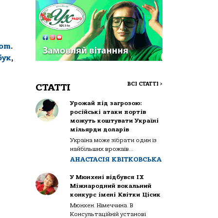
com
.
бук
,
ВСІ СТАТТІ
>
СТАТТІ
Урожай під загрозою:
російські атаки портів
можуть коштувати Україні
мільярди доларів
Україна може зібрати один із
найбільших врожаїв...
АНАСТАСІЯ КВІТКОВСЬКА
У Мюнхені відбувся IX
Міжнародний вокальний
конкурс імені Квітки Цісик
Мюнхен. Німеччина. В
Консультаційній установі