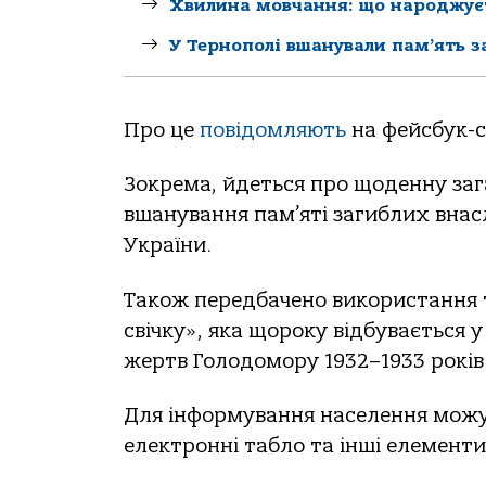
Хвилина мовчання: що народжуєт
У Тернополі вшанували пам’ять з
Про це
повідомляють
на фейсбук-с
Зокрема, йдеться про щоденну заг
вшанування пам’яті загиблих внасл
України.
Також передбачено використання т
свічку», яка щороку відбувається у
жертв Голодомору 1932–1933 років
Для інформування населення можут
електронні табло та інші елемент