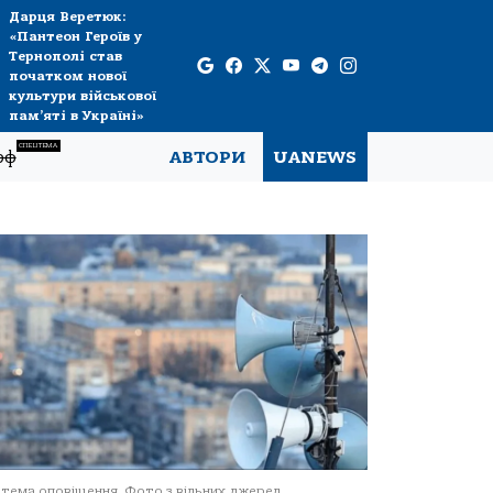
Дарця Веретюк:
«Пантеон Героїв у
Тернополі став
початком нової
культури військової
пам’яті в Україні»
СПЕЦТЕМА
рф
АВТОРИ
UANEWS
тема оповіщення. Фото з вільних джерел