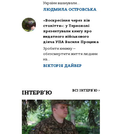
України вшанували...
ЛЮДМИЛА ОСТРОВСЬКА
«Воскресіння через пів
століття»: у Тернополі
презентували книгу про
видатного військового
діяча УПА Василя Процюка
Зробити книжку —
обезсмертити життя людини
на...
ВІКТОРІЯ ДАЙВЕР
ВСІ ІНТЕРВ'Ю
>
ІНТЕРВ'Ю