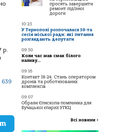
но
просять завершити
ремонт під’їзної
дороги
10:25
У Тернополі розпочалася 59-та
сесія міської ради: які питання
розглядають депутати
 р.
09:50
Коли час мав смак білого
0
наливу…
09:16
Контакт 18-24: Стань оператором
 639
дронів та роботизованих
комплексів
09:07
Обрали Єпископа-помічника для
Бучацької єпархії УГКЦ
Всі новини
>
am