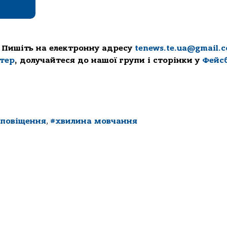
 Пишіть на електронну адресу
tenews.te.ua@gmail.
ттер
, долучайтеся до нашої групи і сторінки у
Фейс
оповіщення
,
#хвилина мoвчання