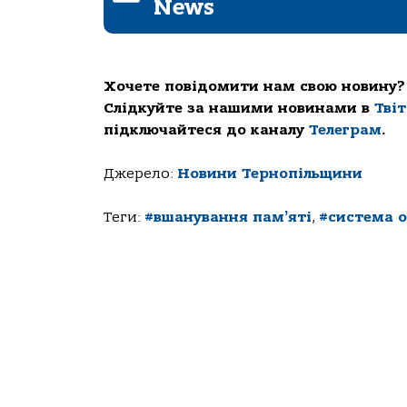
News
Хочете повідомити нам свою новину?
Слідкуйте за нашими новинами в
Тві
підключайтеся до каналу
Телеграм
.
Джерело:
Новини Тернопільщини
Теги:
#вшанування памʼяті
,
#система 