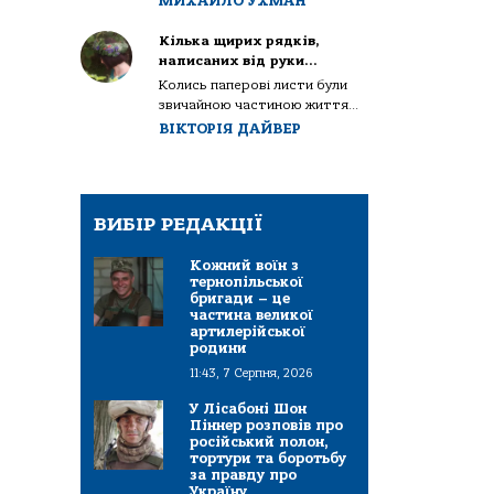
МИХАЙЛО УХМАН
Кілька щирих рядків,
написаних від руки…
Колись паперові листи були
звичайною частиною життя...
ВІКТОРІЯ ДАЙВЕР
ВИБІР РЕДАКЦІЇ
Кожний воїн з
тернопільської
бригади – це
частина великої
артилерійської
родини
11:43, 7 Серпня, 2026
У Лісабоні Шон
Піннер розповів про
російський полон,
тортури та боротьбу
за правду про
Україну