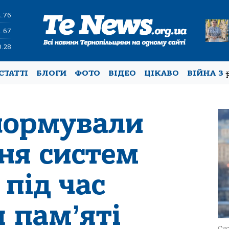
4.76
1.67
0.28
СТАТТІ
БЛОГИ
ФОТО
ВІДЕО
ЦІКАВО
ВІЙНА З
унормували
ня систем
під час
 памʼяті
Сис