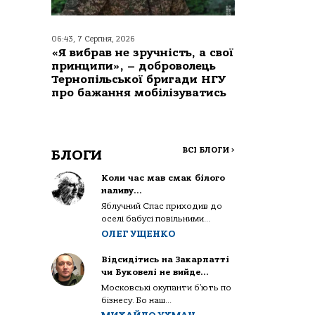
06:43, 7 Серпня, 2026
«Я вибрав не зручність, а свої
принципи», – доброволець
Тернопільської бригади НГУ
про бажання мобілізуватись
ВСІ БЛОГИ
>
БЛОГИ
Коли час мав смак білого
наливу…
Яблучний Спас приходив до
оселі бабусі повільними...
ОЛЕГ УЩЕНКО
Відсидітись на Закарпатті
чи Буковелі не вийде…
Московські окупанти б’ють по
бізнесу. Бо наш...