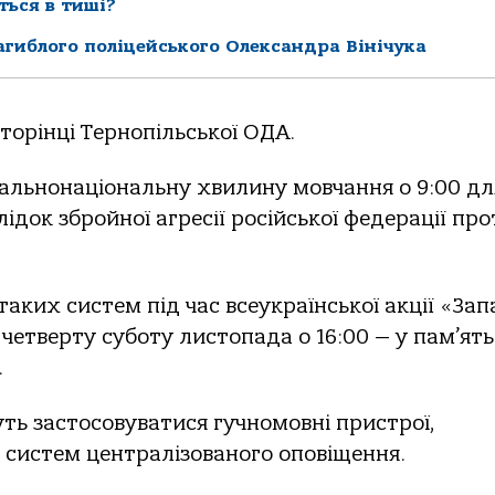
ься в тиші?
агиблого поліцейського Олександра Вінічука
торінці Тернопільської ОДА.
альнонаціональну хвилину мовчання о 9:00 дл
ідок збройної агресії російської федерації про
аких систем під час всеукраїнської акції «Зап
 четверту суботу листопада о 16:00 — у пам’ять
.
ь застосовуватися гучномовні пристрої,
и систем централізованого оповіщення.