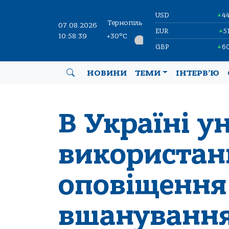
USD
4
▲
Тернопіль
07.08.2026
EUR
5
▲
10:58:40
+30°C
GBP
6
▲
НОВИНИ
ТЕМИ
ІНТЕРВ’Ю
В Україні 
використан
оповіщення 
вшанування