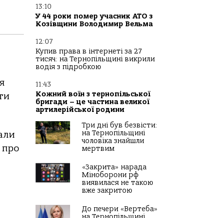
13:10
У 44 роки помер учасник АТО з
Козівщини Володимир Вельма
12:07
Купив права в інтернеті за 27
тисяч: на Тернопільщині викрили
водія з підробкою
я
11:43
Кожний воїн з тернопільської
ти
бригади – це частина великої
артилерійської родини
Три дні був безвісти:
на Тернопільщині
али
чоловіка знайшли
 про
мертвим
«Закрита» нарада
Міноборони рф
виявилася не такою
вже закритою
До печери «Вертеба»
на Тернопільщині