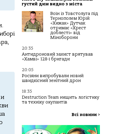
густий дим видно з міста
Воїн із Товстолуга під
Тернополем Юрій
«Хижак» Дутчак
и.
отримає «Хрест
доблесті» від
иборі
Міноборони
ара,
20:35
Антидроновий захист врятував
«Хамві» 128-ї бригади
20:05
Росіяни випробували новий
швидкісний зенітний дрон
18:35
ли
Destruction Team нищить логістику
та техніку окупантів
кви
ша
Всі новини
>
о