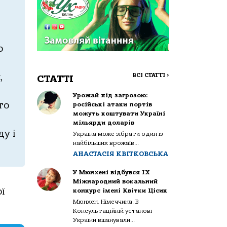
,
о
,
ВСІ СТАТТІ
>
СТАТТІ
Урожай під загрозою:
го
російські атаки портів
можуть коштувати Україні
мільярди доларів
у і
Україна може зібрати один із
найбільших врожаїв...
АНАСТАСІЯ КВІТКОВСЬКА
У Мюнхені відбувся IX
Міжнародний вокальний
ї
конкурс імені Квітки Цісик
Мюнхен. Німеччина. В
Консультаційній установі
України вшанували...