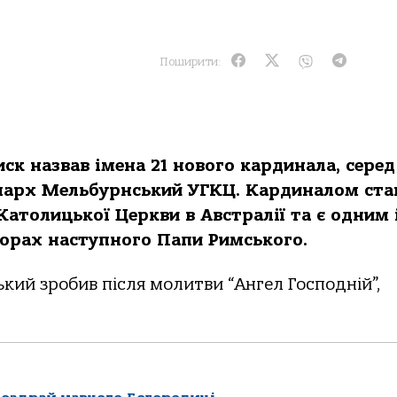
Поширити:
к назвав імена 21 нового кардинала, серед
єпарх Мельбурнський УГКЦ. Кардиналом ста
атолицької Церкви в Австралії та є одним 
иборах наступного Папи Римського.
кий зробив після молитви “Ангел Господній”,