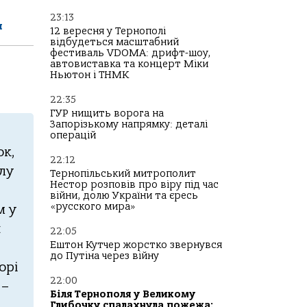
23:13
и
12 вересня у Тернополі
відбудеться масштабний
фестиваль VDOMA: дрифт-шоу,
автовиставка та концерт Міки
Ньютон і ТНМК
22:35
ГУР нищить ворога на
Запорізькому напрямку: деталі
операцій
ок,
22:12
лу
Тернопільський митрополит
Нестор розповів про віру під час
війни, долю України та єресь
«русского мира»
м у
и
22:05
Ештон Кутчер жорстко звернувся
до Путіна через війну
орі
22:00
 –
Біля Тернополя у Великому
Глибочку спалахнула пожежа: