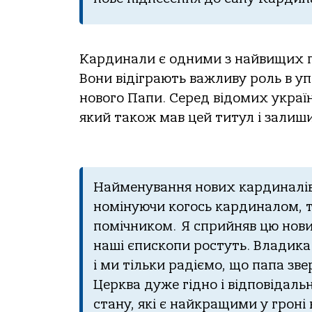
Кардинали є одними з найвищих по
Вони відіграють важливу роль в у
нового Папи. Серед відомих украї
який також мав цей титул і залишив
Найменування нових кардиналів —
номінуючи когось кардиналом, 
помічником. Я сприйняв цю нови
наші єпископи ростуть. Владика
і ми тільки радіємо, що папа зве
Церква дуже гідно і відповідал
стану, які є найкращими у гроні 