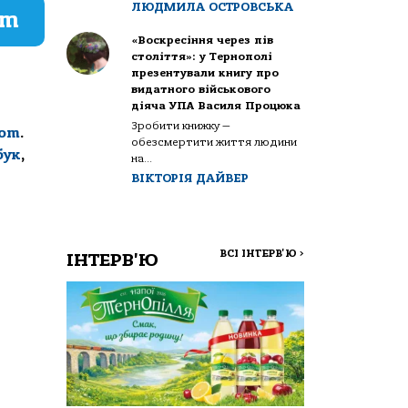
ЛЮДМИЛА ОСТРОВСЬКА
am
«Воскресіння через пів
століття»: у Тернополі
презентували книгу про
видатного військового
діяча УПА Василя Процюка
Зробити книжку —
com
.
обезсмертити життя людини
бук
,
на...
ВІКТОРІЯ ДАЙВЕР
ВСІ ІНТЕРВ'Ю
>
ІНТЕРВ'Ю