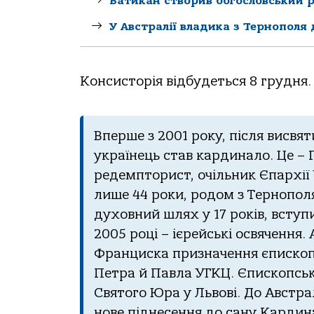
Ватикан створив богословський 
У Австралії владика з Тернополя
Консисторія відбудеться 8 грудня.
Вперше з 2001 року, після висв
українець став кардинало. Це –
редемпторист, очільник Єпархії
лише 44 роки, родом з Тернополя,
духовний шлях у 17 років, всту
2005 році – ієрейські освячення.
Франциска призначення єпископ
Петра й Павла УГКЦ. Єпископська
Святого Юра у Львові. До Австрал
нове піднесення до сану Кардин