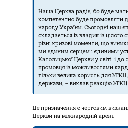
Наша Церква радіє, бо буде мати
компетентно буде промовляти до
народу України. Сьогодні наш єп
складається із владик із цілого 
різні кризові моменти, що вини
ми єдиним серцем і єдиними уст
Католицької Церкви у світі, і до
промовця із можливостями кардин
тільки велика користь для УГКЦ,
держави, – виклав реакцію УГК
Це призначення є черговим визнан
Церкви на міжнародній арені.