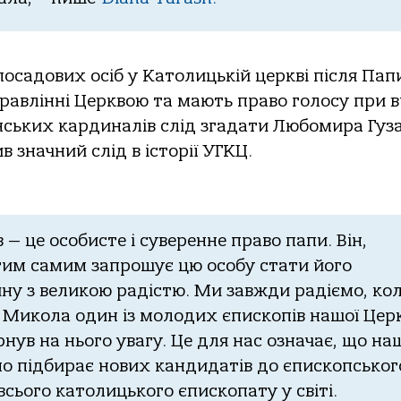
садових осіб у Католицькій церкві після Пап
правлінні Церквою та мають право голосу при в
нських кардиналів слід згадати Любомира Гуз
 значний слід в історії УГКЦ.
 це особисте і суверенне право папи. Він,
тим самим запрошує цю особу стати його
ну з великою радістю. Ми завжди радіємо, ко
 Микола один із молодих єпископів нашої Цер
рнув на нього увагу. Це для нас означає, що на
ьно підбирає нових кандидатів до єпископськог
всього католицького єпископату у світі.