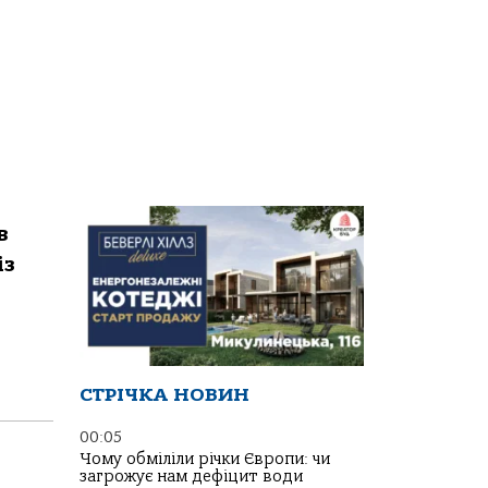
в
із
СТРІЧКА НОВИН
00:05
Чому обміліли річки Європи: чи
загрожує нам дефіцит води