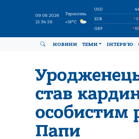
USD
4
Тернопіль
09.08.2026
EUR
5
▼
21:35:00
+18°C
GBP
6
▼
НОВИНИ
ТЕМИ
ІНТЕРВ’Ю
Уродженець
став карди
особистим 
Папи