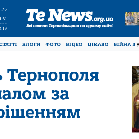
4.76
1.61
0.19
СТАТТІ
БЛОГИ
ФОТО
ВІДЕО
ЦІКАВО
ВІЙНА З
 Тернополя
налом за
рішенням