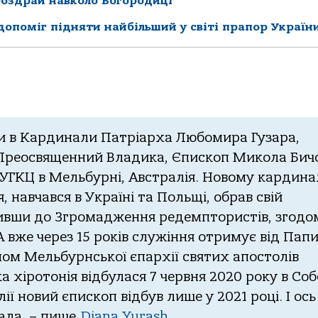
роздрай навколо Богородиці
 допоміг підняти найбільший у світі прапор Україн
яти в Кардинали Патріарха Любомира Гузара,
 Преосвященний Владика, Єпископ Микола Бич
 УГКЦ в Мельбурні, Австралія. Новому кардина
 навчався в Україні та Польщі, обрав свій
пивши до Згромадження редемптористів, згодо
 А вже через 15 років служіння отримує від Пап
ом Мельбурнської єпархії святих апостолів
 хіротонія відбулася 7 червня 2020 року в Соб
ії новий єпископ відбув лише у 2021 році. І ось
ала, – пише
Diana Yurash.