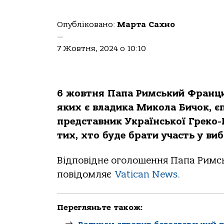
Опубліковано:
Марта Сахно
—
7 Жовтня, 2024 о 10:10
6 жовтня Папа Римський Францис
яких є владика Микола Бичок, 
представник Української Греко-К
тих, хто буде брати участь у в
Відповідне оголошення Папа Римсь
повідомляє
Vatican News
.
Перегляньте також: