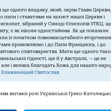
 ще одного владику, який, окрім Глави Церкви
 папи і ставатиме на захист нашої Церкви і
ископат, зібраний у Синоді Єпископів УГКЦ, щ
світу, є як ніколи одностайним. Як це показали
кали із початком повномасштабного вторгнення
ами промовляємо і до Папи Франциска, і до
 світового співтовариства. Мати ще одного тако
альської гідності, ще й у Австралії, — це не
 але і велика благодать Божа для нашого народ
Ц
Блаженніший Святослав.
ням вагомої ролі Української Греко-Католицько