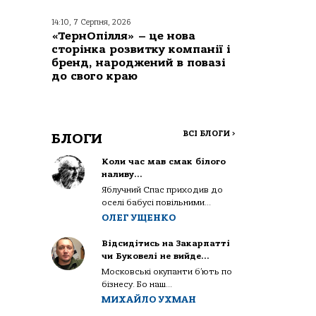
14:10, 7 Серпня, 2026
«ТернОпілля» – це нова
сторінка розвитку компанії і
бренд, народжений в повазі
до свого краю
ВСІ БЛОГИ
>
БЛОГИ
Коли час мав смак білого
наливу…
Яблучний Спас приходив до
оселі бабусі повільними...
ОЛЕГ УЩЕНКО
Відсидітись на Закарпатті
чи Буковелі не вийде…
Московські окупанти б’ють по
бізнесу. Бо наш...
МИХАЙЛО УХМАН