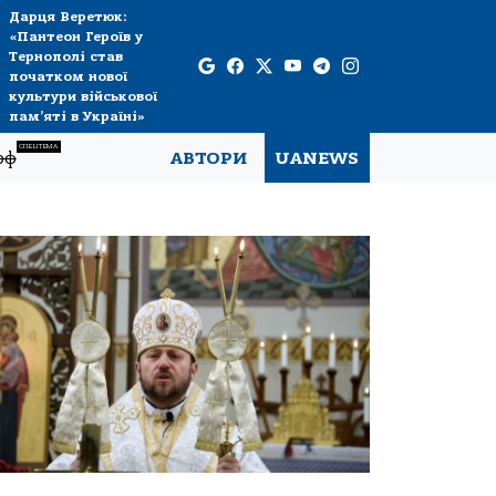
Дарця Веретюк:
«Пантеон Героїв у
Тернополі став
початком нової
культури військової
пам’яті в Україні»
СПЕЦТЕМА
рф
АВТОРИ
UANEWS