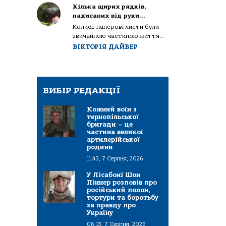
Кілька щирих рядків,
написаних від руки…
Колись паперові листи були
звичайною частиною життя...
ВІКТОРІЯ ДАЙВЕР
ВИБІР РЕДАКЦІЇ
Кожний воїн з
тернопільської
бригади – це
частина великої
артилерійської
родини
11:43, 7 Серпня, 2026
У Лісабоні Шон
Піннер розповів про
російський полон,
тортури та боротьбу
за правду про
Україну
06:13, 7 Серпня, 2026