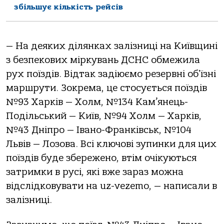
збільшує кількість рейсів
— На деяких ділянках залізниці на Київщині
з безпекових міркувань ДСНС обмежила
рух поїздів. Відтак задіюємо резервні обʼїзні
маршрути. Зокрема, це стосується поїздів
№93 Харків — Холм, №134 Кам’янець-
Подільський — Київ, №94 Холм — Харків,
№43 Дніпро — Івано-Франківськ, №104
Львів — Лозова. Всі ключові зупинки для цих
поїздів буде збережено, втім очікуються
затримки в русі, які вже зараз можна
відслідковувати на uz-vezemo, — написали в
залізниці.