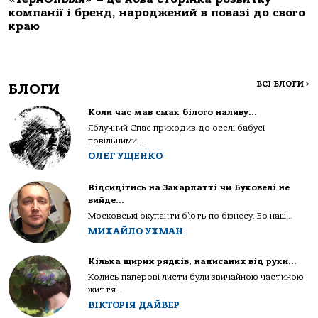
компанії і бренд, народжений в повазі до свого
краю
ВСІ БЛОГИ
>
БЛОГИ
Коли час мав смак білого наливу…
Яблучний Спас приходив до оселі бабусі
повільними...
ОЛЕГ УЩЕНКО
Відсидітись на Закарпатті чи Буковелі не
вийде…
Московські окупанти б’ють по бізнесу. Бо наш...
МИХАЙЛО УХМАН
Кілька щирих рядків, написаних від руки…
Колись паперові листи були звичайною частиною
життя...
ВІКТОРІЯ ДАЙВЕР