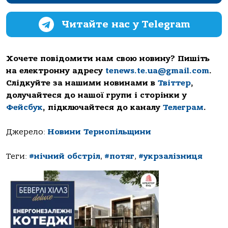
Читайте нас у Telegram
Хочете повідомити нам свою новину? Пишіть
на електронну адресу
tenews.te.ua@gmail.com
.
Слідкуйте за нашими новинами в
Твіттер
,
долучайтеся до нашої групи і сторінки у
Фейсбук
, підключайтеся до каналу
Телеграм
.
Джерело:
Новини Тернопільщини
Теги:
#нічний обстріл
,
#потяг
,
#укрзалізниця