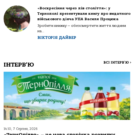
«Воскресіння через пів століття»: у
Тернополі презентували книгу про видатного
військового діяча УПА Василя Процюка
Зробити книжку — обезсмертити життя людини
на...
ВІКТОРІЯ ДАЙВЕР
ВСІ ІНТЕРВ'Ю
>
ІНТЕРВ'Ю
14:10, 7 Серпня, 2026
«ТернОпілля» – це нова сторінка розвитку