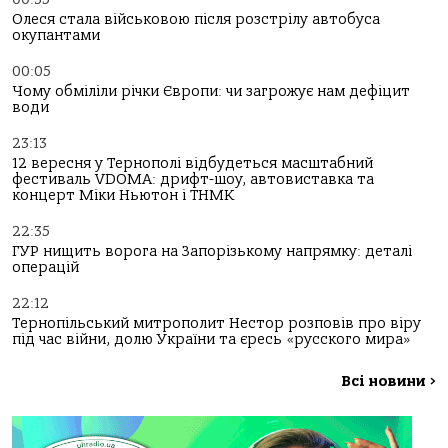
Олеся стала військовою після розстрілу автобуса
окупантами
00:05
Чому обміліли річки Європи: чи загрожує нам дефіцит
води
23:13
12 вересня у Тернополі відбудеться масштабний
фестиваль VDOMA: дрифт-шоу, автовиставка та
концерт Міки Ньютон і ТНМК
22:35
ГУР нищить ворога на Запорізькому напрямку: деталі
операцій
22:12
Тернопільський митрополит Нестор розповів про віру
під час війни, долю України та єресь «русского мира»
Всі новини
>