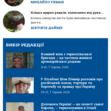
МИХАЙЛО УХМАН
Кілька щирих рядків, написаних від руки…
Колись паперові листи були звичайною частиною
життя...
ВІКТОРІЯ ДАЙВЕР
ВИБІР РЕДАКЦІЇ
Кожний воїн з тернопільської
бригади – це частина великої
артилерійської родини
11:43, 7 Серпня, 2026
У Лісабоні Шон Піннер розповів про
російський полон, тортури та
боротьбу за правду про Україну
06:13, 7 Серпня, 2026
Допомога Україні — це захист самої
Європи, – тернополянин в Італії