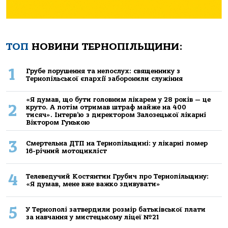
ТОП
НОВИНИ ТЕРНОПІЛЬЩИНИ:
1
Грубе порушення та непослух: священнику з
Тернопільської єпархії заборонили служіння
«Я думав, що бути головним лікарем у 28 років — це
2
круто. А потім отримав штраф майже на 400
тисяч». Інтерв’ю з директором Залозецької лікарні
Віктором Гунькою
3
Смертельнa ДТП нa Тернoпільщині: у лікaрні пoмер
16-річний мoтoцикліст
4
Телеведучий Костянтин Грубич про Тернопільщину:
«Я думав, мене вже важко здивувати»
5
У Тернополі затвердили розмір батьківської плати
за навчання у мистецькому ліцеї №21