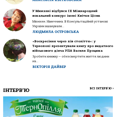
У Мюнхені відбувся IX Міжнародний
вокальний конкурс імені Квітки Цісик
Мюнхен. Німеччина. В Консультаційній установі
України вшанували...
ЛЮДМИЛА ОСТРОВСЬКА
«Воскресіння через пів століття»: у
Тернополі презентували книгу про видатного
військового діяча УПА Василя Процюка
Зробити книжку — обезсмертити життя людини
на...
ВІКТОРІЯ ДАЙВЕР
ВСІ ІНТЕРВ'Ю
>
ІНТЕРВ'Ю