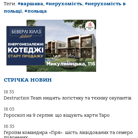
Теги:
#варшава
,
#нерухомість
,
#нерухомість в
польщі
,
#польща
СТРІЧКА НОВИН
18:35
Destruction Team нищить логістику та техніку окупантів
18:05
Гороскоп на 9 серпня: що віщують карти Таро
16:35
Героїзм командира «Гіря»: шість ліквідованих та семеро
полонених