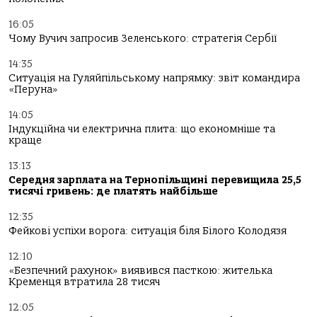
16:05
Чому Вучич запросив Зеленського: стратегія Сербії
14:35
Ситуація на Гуляйпільському напрямку: звіт командира
«Перуна»
14:05
Індукційна чи електрична плита: що економніше та
краще
13:13
Середня зарплата на Тернопільщині перевищила 25,5
тисячі гривень: де платять найбільше
12:35
Фейкові успіхи ворога: ситуація біля Білого Колодязя
12:10
«Безпечний рахунок» виявився пасткою: жителька
Кременця втратила 28 тисяч
12:05