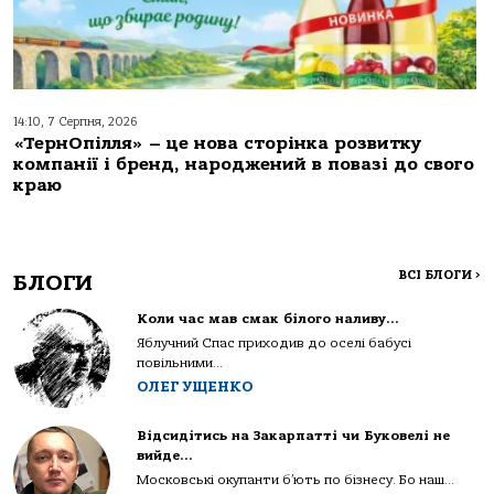
14:10, 7 Серпня, 2026
«ТернОпілля» – це нова сторінка розвитку
компанії і бренд, народжений в повазі до свого
краю
ВСІ БЛОГИ
>
БЛОГИ
Коли час мав смак білого наливу…
Яблучний Спас приходив до оселі бабусі
повільними...
ОЛЕГ УЩЕНКО
Відсидітись на Закарпатті чи Буковелі не
вийде…
Московські окупанти б’ють по бізнесу. Бо наш...