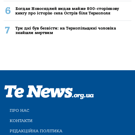
6
Богдан Новосядлий видав майже 800-сторінкову
книгу про історію села Острів біля Тернополя
7
Три дні був безвісти: на Тернопільщині чоловіка
знайшли мертвим
ПРО НАС
КОНТАКТИ
РЕДАКЦІЙНА ПОЛІТИКА