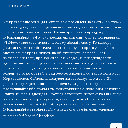
РЕКЛАМА
Усі права на інформаційні матеріали, розміщені на сайті «TeNews» /
tenews.org.ua, захищені українським законодавством про авторське
право та інші суміжні права. При використанні, передруку
інформаційних та фото-,відеоматеріалів сайту, гіперпосилання на
«TeNews» має міститися в першому абзаці тексту. Точка зору
редакції може не збігатися з точкою зору автора, а усі опубліковані
матеріали не претендують на об'єктивність та всебічність
висвітлення теми, про яку йдеться. Редакція не відповідає за
достовірність та тлумачення наведеної інформації, а також може не
поділяти погляди та думки, висловлені читачами сайту в
коментарях до статей, а сам ресурс виконує винятково роль носія.
Користуючись Сайтом, відвідувач підтверджує, що досяг 21-
річного віку. У разі, якщо Ви не досягли 21-річного віку — не
розпочинайте або припиніть користування Сайтом. Адміністрація
Сайту не несе відповідальності за законність використання Сайту
та його сервісів Користувачем, який не досяг 21-річного віку.
Матеріали з поміткою (R) публікуються на правах реклами.
Інформаційні матеріали сайту tenews.org.ua є інтелектуальною
власністю інтернет-ресурсу.