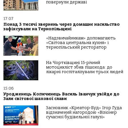
повернули державі
17:07
Понад 3 тисячі звернень через домашнє насильство
зафіксували на Тернопільщині
«Надзвичайникам» допомагають
«Світова центральна кухня» і
тернопільський ресторатор
На Чортківщині 15-річний
мотоцикліст збив пішохода: до
лікарні госпіталізували трьох людей
15:06
Уродженець Копичинець Василь Іванчук увійде до
Зали світової шахової слави
Засновник «Креатор-Буд» Ігор Гуда
відзначений нагородою «Візіонер
сучасної будівельної галузі»