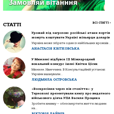
ВСІ СТАТТІ
>
СТАТТІ
Урожай під загрозою: російські атаки портів
можуть коштувати Україні мільярди доларів
Україна може зібрати один із найбільших врожаїв...
АНАСТАСІЯ КВІТКОВСЬКА
У Мюнхені відбувся IX Міжнародний
вокальний конкурс імені Квітки Цісик
Мюнхен. Німеччина. В Консультаційній установі
України вшанували...
ЛЮДМИЛА ОСТРОВСЬКА
«Воскресіння через пів століття»: у
Тернополі презентували книгу про видатного
військового діяча УПА Василя Процюка
Зробити книжку — обезсмертити життя людини
на...
ВІКТОРІЯ ДАЙВЕР