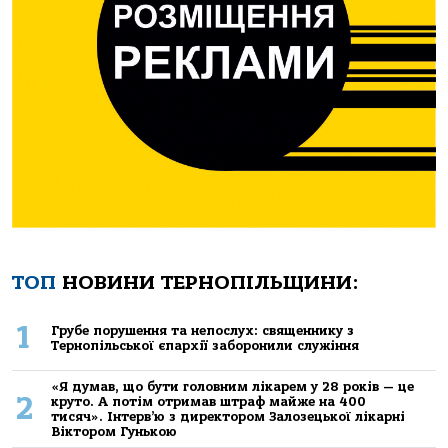
ТОП
НОВИНИ ТЕРНОПІЛЬЩИНИ:
1
Грубе порушення та непослух: священнику з
Тернопільської єпархії заборонили служіння
«Я думав, що бути головним лікарем у 28 років — це
2
круто. А потім отримав штраф майже на 400
тисяч». Інтерв’ю з директором Залозецької лікарні
Віктором Гунькою