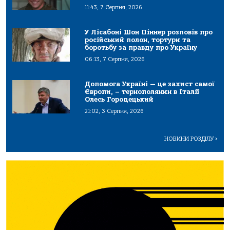
11:43, 7 Серпня, 2026
У Лісабоні Шон Піннер розповів про
російський полон, тортури та
боротьбу за правду про Україну
06:13, 7 Серпня, 2026
Допомога Україні — це захист самої
Європи, – тернополянин в Італії
Олесь Городецький
21:02, 3 Серпня, 2026
НОВИНИ РОЗДІЛУ
>