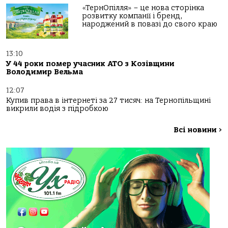
«ТернОпілля» – це нова сторінка
розвитку компанії і бренд,
народжений в повазі до свого краю
13:10
У 44 роки помер учасник АТО з Козівщини
Володимир Вельма
12:07
Купив права в інтернеті за 27 тисяч: на Тернопільщині
викрили водія з підробкою
Всі новини
>