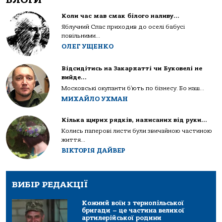
Коли час мав смак білого наливу…
Яблучний Спас приходив до оселі бабусі
повільними...
ОЛЕГ УЩЕНКО
Відсидітись на Закарпатті чи Буковелі не
вийде…
Московські окупанти б’ють по бізнесу. Бо наш...
МИХАЙЛО УХМАН
Кілька щирих рядків, написаних від руки…
Колись паперові листи були звичайною частиною
життя...
ВІКТОРІЯ ДАЙВЕР
ВИБІР РЕДАКЦІЇ
Кожний воїн з тернопільської
бригади – це частина великої
артилерійської родини