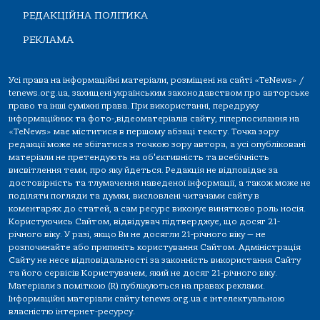
РЕДАКЦІЙНА ПОЛІТИКА
РЕКЛАМА
Усі права на інформаційні матеріали, розміщені на сайті «TeNews» /
tenews.org.ua, захищені українським законодавством про авторське
право та інші суміжні права. При використанні, передруку
інформаційних та фото-,відеоматеріалів сайту, гіперпосилання на
«TeNews» має міститися в першому абзаці тексту. Точка зору
редакції може не збігатися з точкою зору автора, а усі опубліковані
матеріали не претендують на об'єктивність та всебічність
висвітлення теми, про яку йдеться. Редакція не відповідає за
достовірність та тлумачення наведеної інформації, а також може не
поділяти погляди та думки, висловлені читачами сайту в
коментарях до статей, а сам ресурс виконує винятково роль носія.
Користуючись Сайтом, відвідувач підтверджує, що досяг 21-
річного віку. У разі, якщо Ви не досягли 21-річного віку — не
розпочинайте або припиніть користування Сайтом. Адміністрація
Сайту не несе відповідальності за законність використання Сайту
та його сервісів Користувачем, який не досяг 21-річного віку.
Матеріали з поміткою (R) публікуються на правах реклами.
Інформаційні матеріали сайту tenews.org.ua є інтелектуальною
власністю інтернет-ресурсу.