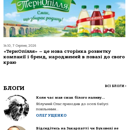
14:10, 7 Серпня, 2026
«ТернОпілля» – це нова сторінка розвитку
компанії і бренд, народжений в повазі до свого
краю
ВСІ БЛОГИ
>
БЛОГИ
Коли час мав смак білого наливу…
Яблучний Спас приходив до оселі бабусі
повільними...
ОЛЕГ УЩЕНКО
Відсидітись на Закарпатті чи Буковелі не