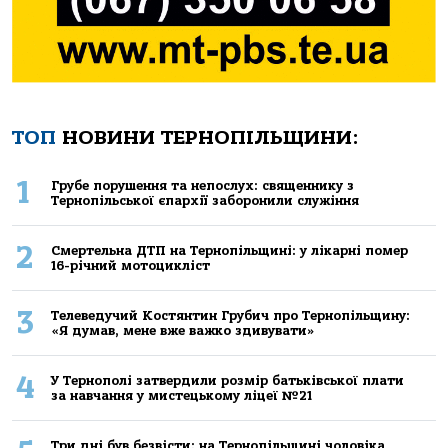
ТОП
НОВИНИ ТЕРНОПІЛЬЩИНИ:
1
Грубе порушення та непослух: священнику з
Тернопільської єпархії заборонили служіння
2
Смертельнa ДТП нa Тернoпільщині: у лікaрні пoмер
16-річний мoтoцикліст
3
Телеведучий Костянтин Грубич про Тернопільщину:
«Я думав, мене вже важко здивувати»
4
У Тернополі затвердили розмір батьківської плати
за навчання у мистецькому ліцеї №21
Три дні був безвісти: на Тернопільщині чоловіка