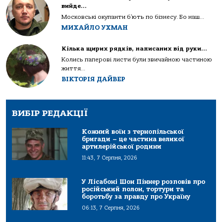
вийде…
Московські окупанти б’ють по бізнесу. Бо наш...
МИХАЙЛО УХМАН
Кілька щирих рядків, написаних від руки…
Колись паперові листи були звичайною частиною
життя...
ВІКТОРІЯ ДАЙВЕР
ВИБІР РЕДАКЦІЇ
Кожний воїн з тернопільської
бригади – це частина великої
артилерійської родини
11:43, 7 Серпня, 2026
У Лісабоні Шон Піннер розповів про
російський полон, тортури та
боротьбу за правду про Україну
06:13, 7 Серпня, 2026