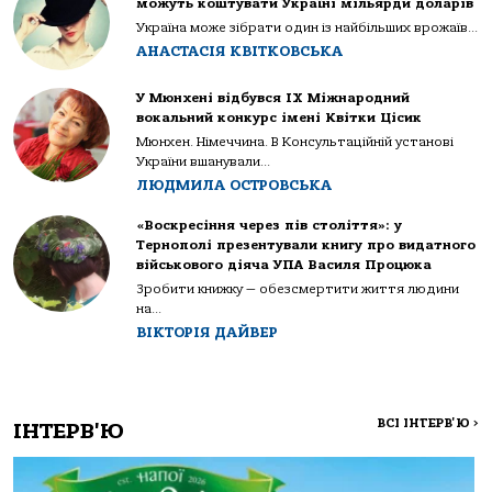
можуть коштувати Україні мільярди доларів
Україна може зібрати один із найбільших врожаїв...
АНАСТАСІЯ КВІТКОВСЬКА
У Мюнхені відбувся IX Міжнародний
вокальний конкурс імені Квітки Цісик
Мюнхен. Німеччина. В Консультаційній установі
України вшанували...
ЛЮДМИЛА ОСТРОВСЬКА
«Воскресіння через пів століття»: у
Тернополі презентували книгу про видатного
військового діяча УПА Василя Процюка
Зробити книжку — обезсмертити життя людини
на...
ВІКТОРІЯ ДАЙВЕР
ВСІ ІНТЕРВ'Ю
>
ІНТЕРВ'Ю