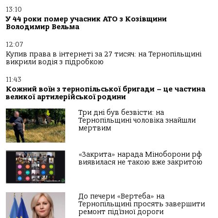
13:10
У 44 роки помер учасник АТО з Козівщини
Володимир Вельма
12:07
Купив права в інтернеті за 27 тисяч: на Тернопільщині
викрили водія з підробкою
11:43
Кожний воїн з тернопільської бригади – це частина
великої артилерійської родини
Три дні був безвісти: на
Тернопільщині чоловіка знайшли
мертвим
«Закрита» нарада Міноборони рф
виявилася не такою вже закритою
До печери «Вертеба» на
Тернопільщині просять завершити
ремонт під’їзної дороги