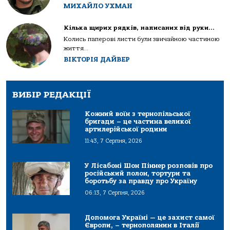
МИХАЙЛО УХМАН
Кілька щирих рядків, написаних від руки…
Колись паперові листи були звичайною частиною
життя...
ВІКТОРІЯ ДАЙВЕР
ВИБІР РЕДАКЦІЇ
Кожний воїн з тернопільської
бригади – це частина великої
артилерійської родини
11:43, 7 Серпня, 2026
У Лісабоні Шон Піннер розповів про
російський полон, тортури та
боротьбу за правду про Україну
06:13, 7 Серпня, 2026
Допомога Україні — це захист самої
Європи, – тернополянин в Італії