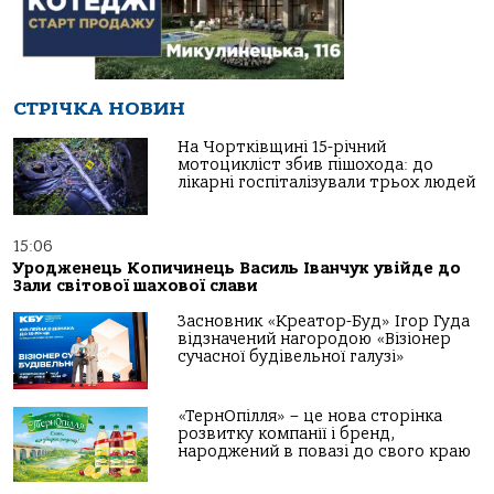
СТРІЧКА НОВИН
На Чортківщині 15-річний
мотоцикліст збив пішохода: до
лікарні госпіталізували трьох людей
15:06
Уродженець Копичинець Василь Іванчук увійде до
Зали світової шахової слави
Засновник «Креатор-Буд» Ігор Гуда
відзначений нагородою «Візіонер
сучасної будівельної галузі»
«ТернОпілля» – це нова сторінка
розвитку компанії і бренд,
народжений в повазі до свого краю