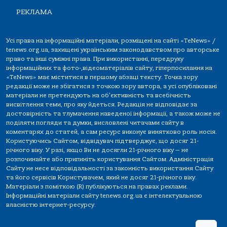
РЕКЛАМА
Усі права на інформаційні матеріали, розміщені на сайті «TeNews» /
tenews.org.ua, захищені українським законодавством про авторське
право та інші суміжні права. При використанні, передруку
інформаційних та фото-,відеоматеріалів сайту, гіперпосилання на
«TeNews» має міститися в першому абзаці тексту. Точка зору
редакції може не збігатися з точкою зору автора, а усі опубліковані
матеріали не претендують на об'єктивність та всебічність
висвітлення теми, про яку йдеться. Редакція не відповідає за
достовірність та тлумачення наведеної інформації, а також може не
поділяти погляди та думки, висловлені читачами сайту в
коментарях до статей, а сам ресурс виконує винятково роль носія.
Користуючись Сайтом, відвідувач підтверджує, що досяг 21-
річного віку. У разі, якщо Ви не досягли 21-річного віку — не
розпочинайте або припиніть користування Сайтом. Адміністрація
Сайту не несе відповідальності за законність використання Сайту
та його сервісів Користувачем, який не досяг 21-річного віку.
Матеріали з поміткою (R) публікуються на правах реклами.
Інформаційні матеріали сайту tenews.org.ua є інтелектуальною
власністю інтернет-ресурсу.