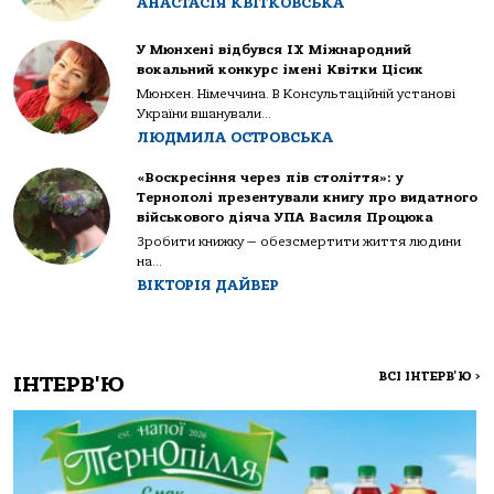
АНАСТАСІЯ КВІТКОВСЬКА
У Мюнхені відбувся IX Міжнародний
вокальний конкурс імені Квітки Цісик
Мюнхен. Німеччина. В Консультаційній установі
України вшанували...
ЛЮДМИЛА ОСТРОВСЬКА
«Воскресіння через пів століття»: у
Тернополі презентували книгу про видатного
військового діяча УПА Василя Процюка
Зробити книжку — обезсмертити життя людини
на...
ВІКТОРІЯ ДАЙВЕР
ВСІ ІНТЕРВ'Ю
>
ІНТЕРВ'Ю