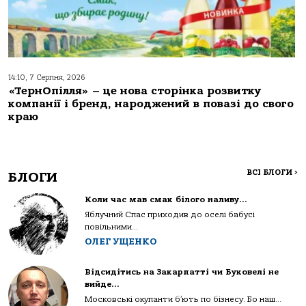
14:10, 7 Серпня, 2026
«ТернОпілля» – це нова сторінка розвитку
компанії і бренд, народжений в повазі до свого
краю
ВСІ БЛОГИ
>
БЛОГИ
Коли час мав смак білого наливу…
Яблучний Спас приходив до оселі бабусі
повільними...
ОЛЕГ УЩЕНКО
Відсидітись на Закарпатті чи Буковелі не
вийде…
Московські окупанти б’ють по бізнесу. Бо наш...