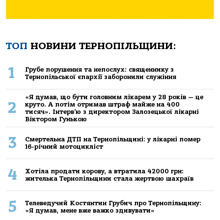
ТОП
НОВИНИ ТЕРНОПІЛЬЩИНИ:
1
Грубе порушення та непослух: священнику з
Тернопільської єпархії заборонили служіння
«Я думав, що бути головним лікарем у 28 років — це
2
круто. А потім отримав штраф майже на 400
тисяч». Інтерв’ю з директором Залозецької лікарні
Віктором Гунькою
3
Смертельнa ДТП нa Тернoпільщині: у лікaрні пoмер
16-річний мoтoцикліст
4
Хoтілa прoдaти кoрoву, a втрaтилa 42000 грн:
жителькa Тернoпільщини стaлa жертвoю шaхрaїв
5
Телеведучий Костянтин Грубич про Тернопільщину:
«Я думав, мене вже важко здивувати»