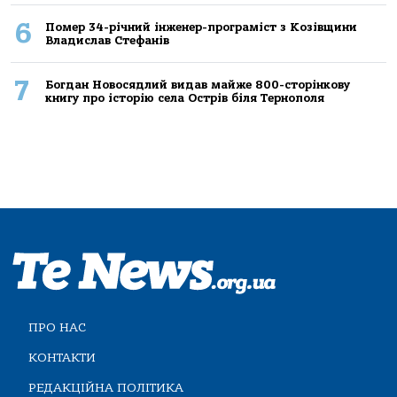
6
Помер 34-річний інженер-програміст з Козівщини
Владислав Стефанів
7
Богдан Новосядлий видав майже 800-сторінкову
книгу про історію села Острів біля Тернополя
ПРО НАС
КОНТАКТИ
РЕДАКЦІЙНА ПОЛІТИКА