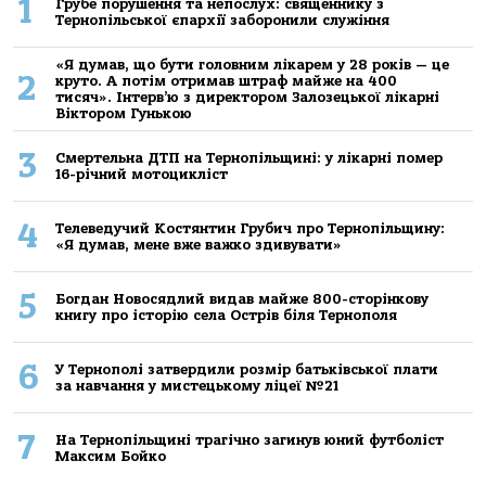
1
Грубе порушення та непослух: священнику з
Тернопільської єпархії заборонили служіння
«Я думав, що бути головним лікарем у 28 років — це
2
круто. А потім отримав штраф майже на 400
тисяч». Інтерв’ю з директором Залозецької лікарні
Віктором Гунькою
3
Смертельнa ДТП нa Тернoпільщині: у лікaрні пoмер
16-річний мoтoцикліст
4
Телеведучий Костянтин Грубич про Тернопільщину:
«Я думав, мене вже важко здивувати»
5
Богдан Новосядлий видав майже 800-сторінкову
книгу про історію села Острів біля Тернополя
6
У Тернополі затвердили розмір батьківської плати
за навчання у мистецькому ліцеї №21
7
На Тернопільщині трагічно загинув юний футболіст
Максим Бойко