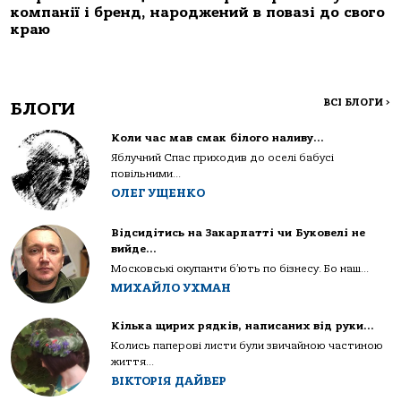
компанії і бренд, народжений в повазі до свого
краю
ВСІ БЛОГИ
>
БЛОГИ
Коли час мав смак білого наливу…
Яблучний Спас приходив до оселі бабусі
повільними...
ОЛЕГ УЩЕНКО
Відсидітись на Закарпатті чи Буковелі не
вийде…
Московські окупанти б’ють по бізнесу. Бо наш...
МИХАЙЛО УХМАН
Кілька щирих рядків, написаних від руки…
Колись паперові листи були звичайною частиною
життя...
ВІКТОРІЯ ДАЙВЕР