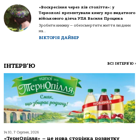
«Воскресіння через пів століття»: у
Тернополі презентували книгу про видатного
військового діяча УПА Василя Процюка
Зробити книжку — обезсмертити життя людини
на...
ВІКТОРІЯ ДАЙВЕР
ВСІ ІНТЕРВ'Ю
>
ІНТЕРВ'Ю
14:10, 7 Серпня, 2026
«ТернОпілля» – це нова сторінка розвитку