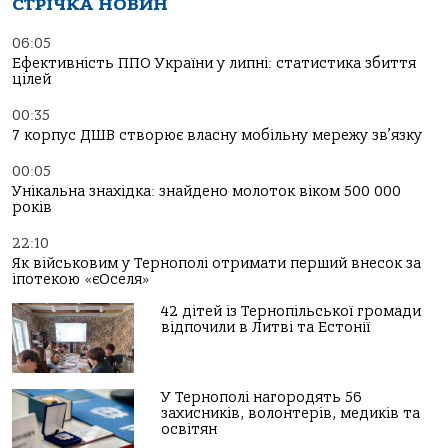
СТРІЧКА НОВИН
06:05
Ефективність ППО України у липні: статистика збиття
цілей
00:35
7 корпус ДШВ створює власну мобільну мережу зв’язку
00:05
Унікальна знахідка: знайдено молоток віком 500 000
років
22:10
Як військовим у Тернополі отримати перший внесок за
іпотекою «єОселя»
42 дітей із Тернопільської громади
відпочили в Литві та Естонії
У Тернополі нагородять 56
захисників, волонтерів, медиків та
освітян