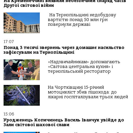
На Кременеччині виявили небезпечний снаряд часів
Другої світової війни
На Тернопільщині недобудову
вартістю понад 50 млн грн
повернули державі
17:07
Понад 3 тисячі звернень через домашнє насильство
зафіксували на Тернопільщині
«Надзвичайникам» допомагають
«Світова центральна кухня» і
тернопільський ресторатор
На Чортківщині 15-річний
мотоцикліст збив пішохода: до
лікарні госпіталізували трьох людей
15:06
Уродженець Копичинець Василь Іванчук увійде до
Зали світової шахової слави