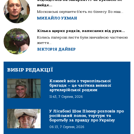
вийде…
Московські окупанти б’ють по бізнесу. Бо наш...
МИХАЙЛО УХМАН
Кілька щирих рядків, написаних від руки…
Колись паперові листи були звичайною частиною
життя...
ВІКТОРІЯ ДАЙВЕР
ВИБІР РЕДАКЦІЇ
Кожний воїн з тернопільської
бригади – це частина великої
артилерійської родини
11:43, 7 Серпня, 2026
У Лісабоні Шон Піннер розповів про
російський полон, тортури та
боротьбу за правду про Україну
06:13, 7 Серпня, 2026