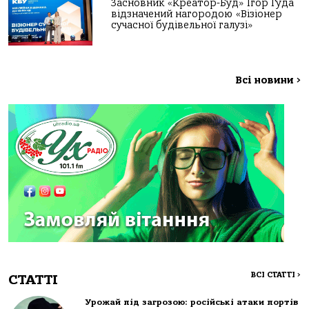
Засновник «Креатор-Буд» Ігор Гуда
відзначений нагородою «Візіонер
сучасної будівельної галузі»
Всі новини
>
ВСІ СТАТТІ
>
СТАТТІ
Урожай під загрозою: російські атаки портів