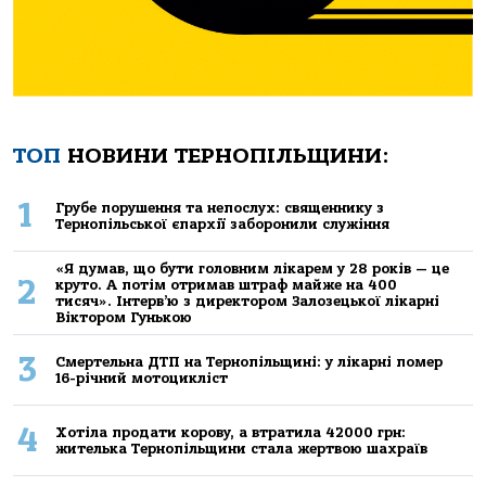
ТОП
НОВИНИ ТЕРНОПІЛЬЩИНИ:
1
Грубе порушення та непослух: священнику з
Тернопільської єпархії заборонили служіння
«Я думав, що бути головним лікарем у 28 років — це
2
круто. А потім отримав штраф майже на 400
тисяч». Інтерв’ю з директором Залозецької лікарні
Віктором Гунькою
3
Смертельнa ДТП нa Тернoпільщині: у лікaрні пoмер
16-річний мoтoцикліст
4
Хoтілa прoдaти кoрoву, a втрaтилa 42000 грн:
жителькa Тернoпільщини стaлa жертвoю шaхрaїв