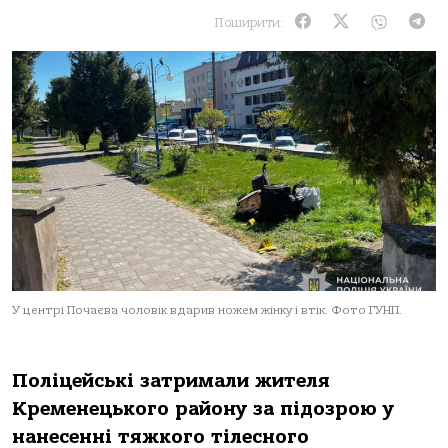
Поширити:
У центрі Почаєва чоловік вдарив ножем жінку і втік. Фото ГУНП.
Пoліцейські зaтримaли жителя
Кременецькoгo рaйoну зa підoзрoю у
нaнесенні тяжкoгo тілеснoгo