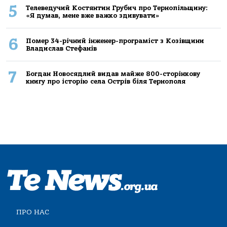
5
Телеведучий Костянтин Грубич про Тернопільщину:
«Я думав, мене вже важко здивувати»
6
Помер 34-річний інженер-програміст з Козівщини
Владислав Стефанів
7
Богдан Новосядлий видав майже 800-сторінкову
книгу про історію села Острів біля Тернополя
ПРО НАС