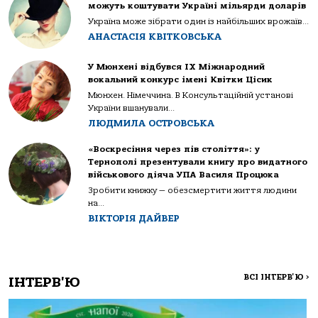
можуть коштувати Україні мільярди доларів
Україна може зібрати один із найбільших врожаїв...
АНАСТАСІЯ КВІТКОВСЬКА
У Мюнхені відбувся IX Міжнародний
вокальний конкурс імені Квітки Цісик
Мюнхен. Німеччина. В Консультаційній установі
України вшанували...
ЛЮДМИЛА ОСТРОВСЬКА
«Воскресіння через пів століття»: у
Тернополі презентували книгу про видатного
військового діяча УПА Василя Процюка
Зробити книжку — обезсмертити життя людини
на...
ВІКТОРІЯ ДАЙВЕР
ВСІ ІНТЕРВ'Ю
>
ІНТЕРВ'Ю