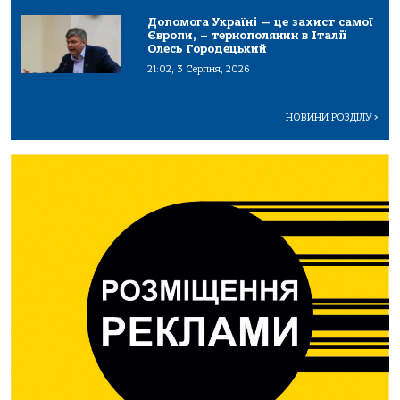
Допомога Україні — це захист самої
Європи, – тернополянин в Італії
Олесь Городецький
21:02, 3 Серпня, 2026
НОВИНИ РОЗДІЛУ
>