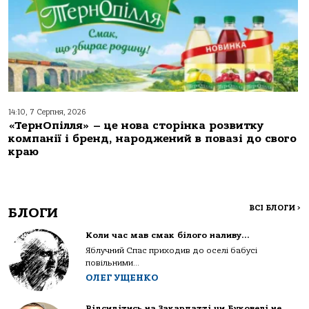
14:10, 7 Серпня, 2026
«ТернОпілля» – це нова сторінка розвитку
компанії і бренд, народжений в повазі до свого
краю
ВСІ БЛОГИ
>
БЛОГИ
Коли час мав смак білого наливу…
Яблучний Спас приходив до оселі бабусі
повільними...
ОЛЕГ УЩЕНКО
Відсидітись на Закарпатті чи Буковелі не