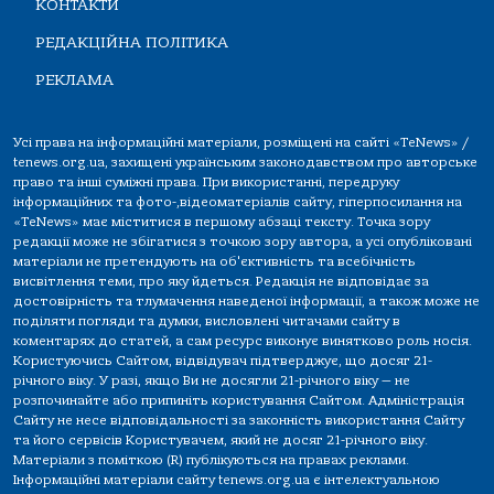
КОНТАКТИ
РЕДАКЦІЙНА ПОЛІТИКА
РЕКЛАМА
Усі права на інформаційні матеріали, розміщені на сайті «TeNews» /
tenews.org.ua, захищені українським законодавством про авторське
право та інші суміжні права. При використанні, передруку
інформаційних та фото-,відеоматеріалів сайту, гіперпосилання на
«TeNews» має міститися в першому абзаці тексту. Точка зору
редакції може не збігатися з точкою зору автора, а усі опубліковані
матеріали не претендують на об'єктивність та всебічність
висвітлення теми, про яку йдеться. Редакція не відповідає за
достовірність та тлумачення наведеної інформації, а також може не
поділяти погляди та думки, висловлені читачами сайту в
коментарях до статей, а сам ресурс виконує винятково роль носія.
Користуючись Сайтом, відвідувач підтверджує, що досяг 21-
річного віку. У разі, якщо Ви не досягли 21-річного віку — не
розпочинайте або припиніть користування Сайтом. Адміністрація
Сайту не несе відповідальності за законність використання Сайту
та його сервісів Користувачем, який не досяг 21-річного віку.
Матеріали з поміткою (R) публікуються на правах реклами.
Інформаційні матеріали сайту tenews.org.ua є інтелектуальною