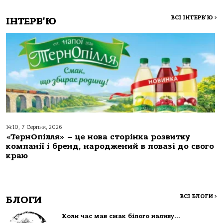
ВСІ ІНТЕРВ'Ю
>
ІНТЕРВ'Ю
14:10, 7 Серпня, 2026
«ТернОпілля» – це нова сторінка розвитку
компанії і бренд, народжений в повазі до свого
краю
ВСІ БЛОГИ
>
БЛОГИ
Коли час мав смак білого наливу…