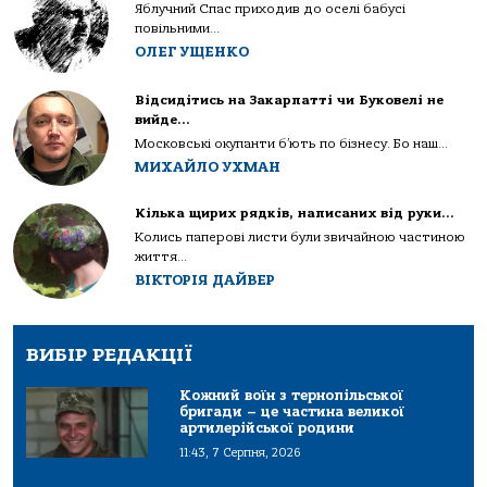
Яблучний Спас приходив до оселі бабусі
повільними...
ОЛЕГ УЩЕНКО
Відсидітись на Закарпатті чи Буковелі не
вийде…
Московські окупанти б’ють по бізнесу. Бо наш...
МИХАЙЛО УХМАН
Кілька щирих рядків, написаних від руки…
Колись паперові листи були звичайною частиною
життя...
ВІКТОРІЯ ДАЙВЕР
ВИБІР РЕДАКЦІЇ
Кожний воїн з тернопільської
бригади – це частина великої
артилерійської родини
11:43, 7 Серпня, 2026