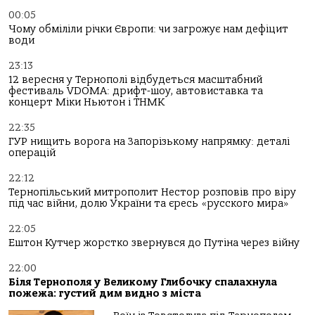
00:05
Чому обміліли річки Європи: чи загрожує нам дефіцит
води
23:13
12 вересня у Тернополі відбудеться масштабний
фестиваль VDOMA: дрифт-шоу, автовиставка та
концерт Міки Ньютон і ТНМК
22:35
ГУР нищить ворога на Запорізькому напрямку: деталі
операцій
22:12
Тернопільський митрополит Нестор розповів про віру
під час війни, долю України та єресь «русского мира»
22:05
Ештон Кутчер жорстко звернувся до Путіна через війну
22:00
Біля Тернополя у Великому Глибочку спалахнула
пожежа: густий дим видно з міста