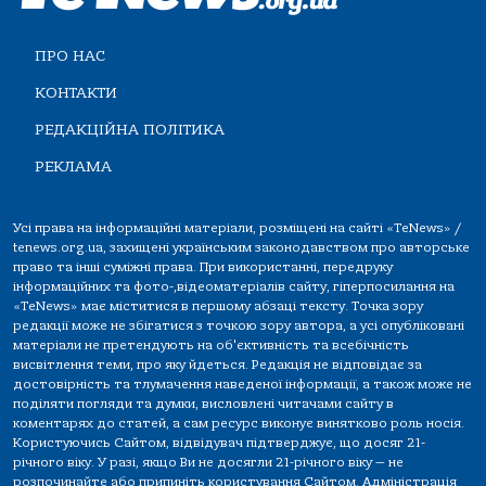
ПРО НАС
КОНТАКТИ
РЕДАКЦІЙНА ПОЛІТИКА
РЕКЛАМА
Усі права на інформаційні матеріали, розміщені на сайті «TeNews» /
tenews.org.ua, захищені українським законодавством про авторське
право та інші суміжні права. При використанні, передруку
інформаційних та фото-,відеоматеріалів сайту, гіперпосилання на
«TeNews» має міститися в першому абзаці тексту. Точка зору
редакції може не збігатися з точкою зору автора, а усі опубліковані
матеріали не претендують на об'єктивність та всебічність
висвітлення теми, про яку йдеться. Редакція не відповідає за
достовірність та тлумачення наведеної інформації, а також може не
поділяти погляди та думки, висловлені читачами сайту в
коментарях до статей, а сам ресурс виконує винятково роль носія.
Користуючись Сайтом, відвідувач підтверджує, що досяг 21-
річного віку. У разі, якщо Ви не досягли 21-річного віку — не
розпочинайте або припиніть користування Сайтом. Адміністрація