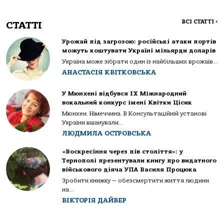
ВСІ СТАТТІ
>
СТАТТІ
Урожай під загрозою: російські атаки портів
можуть коштувати Україні мільярди доларів
Україна може зібрати один із найбільших врожаїв...
АНАСТАСІЯ КВІТКОВСЬКА
У Мюнхені відбувся IX Міжнародний
вокальний конкурс імені Квітки Цісик
Мюнхен. Німеччина. В Консультаційній установі
України вшанували...
ЛЮДМИЛА ОСТРОВСЬКА
«Воскресіння через пів століття»: у
Тернополі презентували книгу про видатного
військового діяча УПА Василя Процюка
Зробити книжку — обезсмертити життя людини
на...
ВІКТОРІЯ ДАЙВЕР