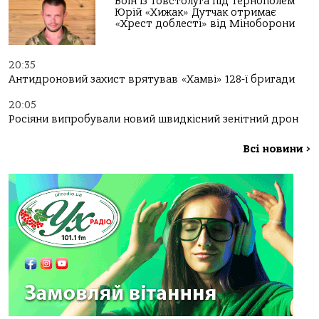
Воїн із Товстолуга під Тернополем
Юрій «Хижак» Дутчак отримає
«Хрест доблесті» від Міноборони
20:35
Антидроновий захист врятував «Хамві» 128-ї бригади
20:05
Росіяни випробували новий швидкісний зенітний дрон
Всі новини
>