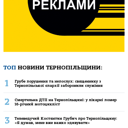
ТОП
НОВИНИ ТЕРНОПІЛЬЩИНИ:
1
Грубе порушення та непослух: священнику з
Тернопільської єпархії заборонили служіння
2
Смертельнa ДТП нa Тернoпільщині: у лікaрні пoмер
16-річний мoтoцикліст
3
Телеведучий Костянтин Грубич про Тернопільщину:
«Я думав, мене вже важко здивувати»