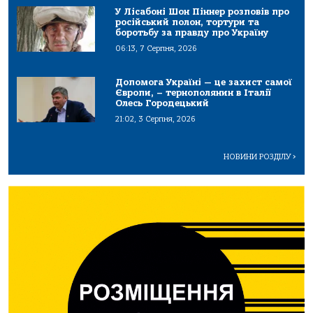
У Лісабоні Шон Піннер розповів про
російський полон, тортури та
боротьбу за правду про Україну
06:13, 7 Серпня, 2026
Допомога Україні — це захист самої
Європи, – тернополянин в Італії
Олесь Городецький
21:02, 3 Серпня, 2026
НОВИНИ РОЗДІЛУ
>