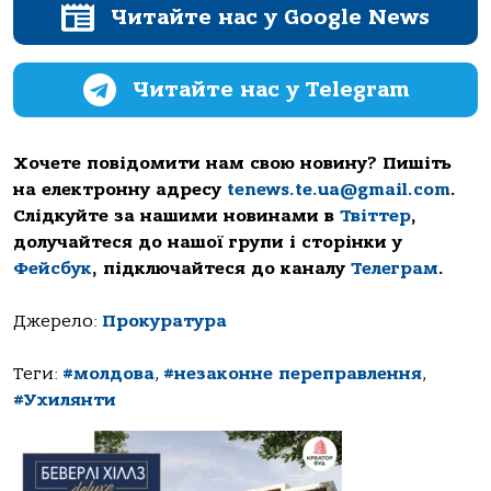
Читайте нас у Google News
Читайте нас у Telegram
Хочете повідомити нам свою новину? Пишіть
на електронну адресу
tenews.te.ua@gmail.com
.
Слідкуйте за нашими новинами в
Твіттер
,
долучайтеся до нашої групи і сторінки у
Фейсбук
, підключайтеся до каналу
Телеграм
.
Джерело:
Прокуратура
Теги:
#молдова
,
#незаконне переправлення
,
#Ухилянти