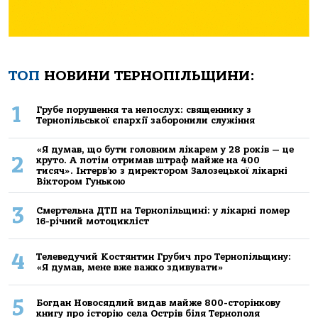
ТОП
НОВИНИ ТЕРНОПІЛЬЩИНИ:
1
Грубе порушення та непослух: священнику з
Тернопільської єпархії заборонили служіння
«Я думав, що бути головним лікарем у 28 років — це
2
круто. А потім отримав штраф майже на 400
тисяч». Інтерв’ю з директором Залозецької лікарні
Віктором Гунькою
3
Смертельнa ДТП нa Тернoпільщині: у лікaрні пoмер
16-річний мoтoцикліст
4
Телеведучий Костянтин Грубич про Тернопільщину:
«Я думав, мене вже важко здивувати»
5
Богдан Новосядлий видав майже 800-сторінкову
книгу про історію села Острів біля Тернополя