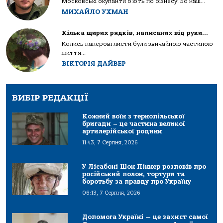
Московські окупанти б’ють по бізнесу. Бо наш...
МИХАЙЛО УХМАН
Кілька щирих рядків, написаних від руки…
Колись паперові листи були звичайною частиною
життя...
ВІКТОРІЯ ДАЙВЕР
ВИБІР РЕДАКЦІЇ
Кожний воїн з тернопільської
бригади – це частина великої
артилерійської родини
11:43, 7 Серпня, 2026
У Лісабоні Шон Піннер розповів про
російський полон, тортури та
боротьбу за правду про Україну
06:13, 7 Серпня, 2026
Допомога Україні — це захист самої