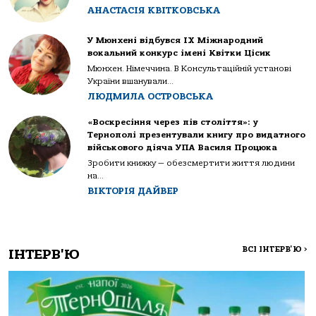
АНАСТАСІЯ КВІТКОВСЬКА
У Мюнхені відбувся IX Міжнародний
вокальний конкурс імені Квітки Цісик
Мюнхен. Німеччина. В Консультаційній установі
України вшанували...
ЛЮДМИЛА ОСТРОВСЬКА
«Воскресіння через пів століття»: у
Тернополі презентували книгу про видатного
військового діяча УПА Василя Процюка
Зробити книжку — обезсмертити життя людини
на...
ВІКТОРІЯ ДАЙВЕР
ВСІ ІНТЕРВ'Ю
>
ІНТЕРВ'Ю