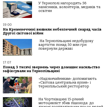
У Тернополі нагородять 56
захисників, волонтерів, медиків та
освітян
19:00
На Кременеччині виявили небезпечний снаряд часів
Другої світової війни
На Тернопільщині недобудову
вартістю понад 50 млн грн
повернули державі
17:07
Понад 3 тисячі звернень через домашнє насильство
зафіксували на Тернопільщині
«Надзвичайникам» допомагають
«Світова центральна кухня» і
тернопільський ресторатор
На Чортківщині 15-річний
мотоцикліст збив пішохода: до
лікарні госпіталізували трьох людей