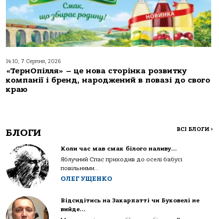
14:10, 7 Серпня, 2026
«ТернОпілля» – це нова сторінка розвитку
компанії і бренд, народжений в повазі до свого
краю
ВСІ БЛОГИ
>
БЛОГИ
Коли час мав смак білого наливу…
Яблучний Спас приходив до оселі бабусі
повільними...
ОЛЕГ УЩЕНКО
Відсидітись на Закарпатті чи Буковелі не
вийде…