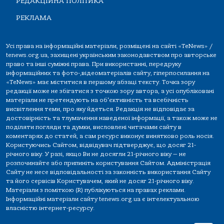
РЕДАКЦІЙНА ПОЛІТИКА
РЕКЛАМА
Усі права на інформаційні матеріали, розміщені на сайті «TeNews» /
tenews.org.ua, захищені українським законодавством про авторське
право та інші суміжні права. При використанні, передруку
інформаційних та фото-,відеоматеріалів сайту, гіперпосилання на
«TeNews» має міститися в першому абзаці тексту. Точка зору
редакції може не збігатися з точкою зору автора, а усі опубліковані
матеріали не претендують на об'єктивність та всебічність
висвітлення теми, про яку йдеться. Редакція не відповідає за
достовірність та тлумачення наведеної інформації, а також може не
поділяти погляди та думки, висловлені читачами сайту в
коментарях до статей, а сам ресурс виконує винятково роль носія.
Користуючись Сайтом, відвідувач підтверджує, що досяг 21-
річного віку. У разі, якщо Ви не досягли 21-річного віку — не
розпочинайте або припиніть користування Сайтом. Адміністрація
Сайту не несе відповідальності за законність використання Сайту
та його сервісів Користувачем, який не досяг 21-річного віку.
Матеріали з поміткою (R) публікуються на правах реклами.
Інформаційні матеріали сайту tenews.org.ua є інтелектуальною
власністю інтернет-ресурсу.