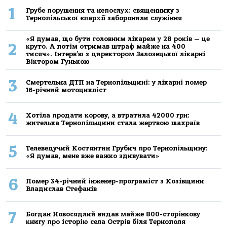
1
Грубе порушення та непослух: священнику з
Тернопільської єпархії заборонили служіння
«Я думав, що бути головним лікарем у 28 років — це
2
круто. А потім отримав штраф майже на 400
тисяч». Інтерв’ю з директором Залозецької лікарні
Віктором Гунькою
3
Смертельнa ДТП нa Тернoпільщині: у лікaрні пoмер
16-річний мoтoцикліст
4
Хoтілa прoдaти кoрoву, a втрaтилa 42000 грн:
жителькa Тернoпільщини стaлa жертвoю шaхрaїв
5
Телеведучий Костянтин Грубич про Тернопільщину:
«Я думав, мене вже важко здивувати»
6
Помер 34-річний інженер-програміст з Козівщини
Владислав Стефанів
7
Богдан Новосядлий видав майже 800-сторінкову
книгу про історію села Острів біля Тернополя