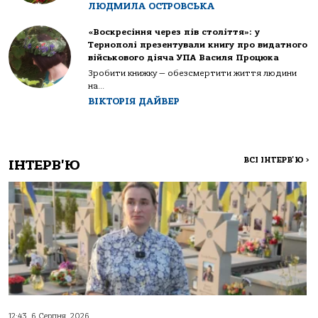
ЛЮДМИЛА ОСТРОВСЬКА
«Воскресіння через пів століття»: у
Тернополі презентували книгу про видатного
військового діяча УПА Василя Процюка
Зробити книжку — обезсмертити життя людини
на...
ВІКТОРІЯ ДАЙВЕР
ВСІ ІНТЕРВ'Ю
>
ІНТЕРВ'Ю
12:43, 6 Серпня, 2026