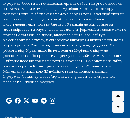
інформаційних та фото-,відеоматеріалів сайту, гіперпосилання на
«TeNews» має міститися в першому абзаці тексту. Точка зору
редакції може не збігатися з точкою зору автора, а усі опубліковані
матеріали не претендують на об'єктивність та всебічність
висвітлення теми, про яку йдеться. Редакція не відповідає за
достовірність та тлумачення наведеної інформації, а також може не
поділяти погляди та думки, висловлені читачами сайту в
коментарях до статей, а сам ресурс виконує винятково роль носія.
Користуючись Сайтом, відвідувач підтверджує, що досяг 21-
річного віку. У разі, якщо Ви не досягли 21-річного віку — не
розпочинайте або припиніть користування Сайтом. Адміністрація
Сайту не несе відповідальності за законність використання Сайту
та його сервісів Користувачем, який не досяг 21-річного віку.
Матеріали з поміткою (R) публікуються на правах реклами.
Інформаційні матеріали сайту tenews.org.ua є інтелектуальною
власністю інтернет-ресурсу.
Інформаційний партнер: