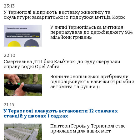
23:13
У Тернополі відкриють виставку живопису та
скульптури закарпатського подружжя митців Корж
У липні Тернопільська митниця
перерахувала до держбюджету 934
мільйони гривень
22:10
Смертельна ДТП біля Кам’янок: до суду скерували
справу водія Opel Zafira
Воїни тернопільської артбригади
відпрацьовують навички стрільби з
автомата та рушниці
21:15
У Тернополі планують встановити 12 сонячних
станцій у школах і садках
Пантеон Героїв у Тернополі стає
прикладом для інших міст