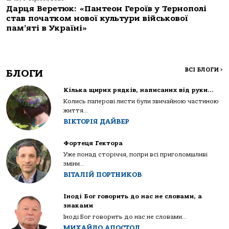
Дарця Веретюк: «Пантеон Героїв у Тернополі
став початком нової культури військової
пам’яті в Україні»
ВСІ БЛОГИ
>
БЛОГИ
Кілька щирих рядків, написаних від руки…
Колись паперові листи були звичайною частиною
життя...
ВІКТОРІЯ ДАЙВЕР
Фортеця Гектора
Уже понад сторіччя, попри всі приголомшливі
зміни...
ВІТАЛІЙ ПОРТНИКОВ
Іноді Бог говорить до нас не словами, а
знаками
Іноді Бог говорить до нас не словами...
МИХАЙЛО АПОСТОЛ