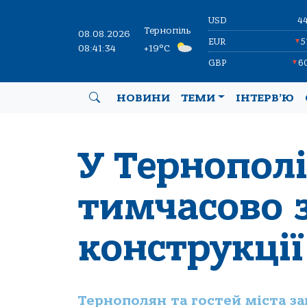
USD
4
Тернопіль
08.08.2026
EUR
5
▼
08:41:35
+19°C
GBP
6
▼
НОВИНИ
ТЕМИ
ІНТЕРВ’Ю
У Тернопол
тимчасово 
конструкції
Тернополян та гостей міста з