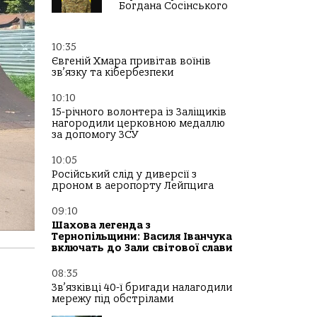
Богдана Сосінського
10:35
Євгеній Хмара привітав воїнів
зв’язку та кібербезпеки
10:10
15-річного волонтера із Заліщиків
нагородили церковною медаллю
за допомогу ЗСУ
10:05
Російський слід у диверсії з
дроном в аеропорту Лейпцига
09:10
Шахова легенда з
Тернопільщини: Василя Іванчука
включать до Зали світової слави
08:35
Зв’язківці 40-ї бригади налагодили
мережу під обстрілами