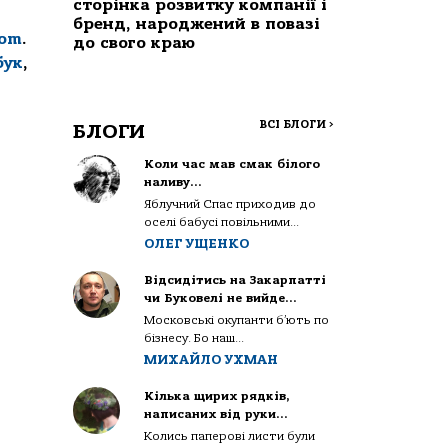
сторінка розвитку компанії і
бренд, народжений в повазі
com
.
до свого краю
бук
,
ВСІ БЛОГИ
>
БЛОГИ
Коли час мав смак білого
наливу…
Яблучний Спас приходив до
оселі бабусі повільними...
ОЛЕГ УЩЕНКО
Відсидітись на Закарпатті
чи Буковелі не вийде…
Московські окупанти б’ють по
бізнесу. Бо наш...
МИХАЙЛО УХМАН
Кілька щирих рядків,
написаних від руки…
Колись паперові листи були