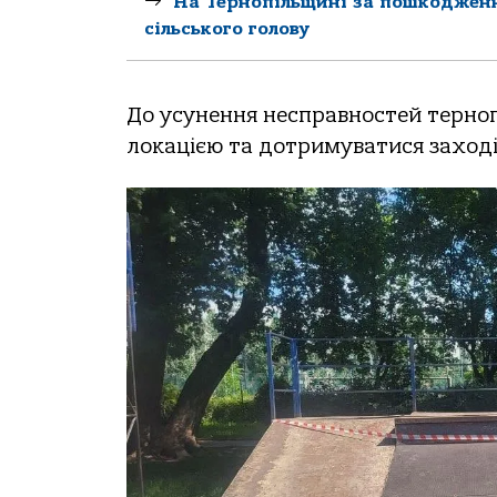
На Тернопільщині за пошкодженн
сільського голову
До усунення несправностей терноп
локацією та дотримуватися заході