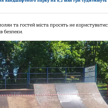
я ландшафтного парку на 8,2 млн грн судитимуть
олян та гостей міста просять не користуватис
в безпеки.