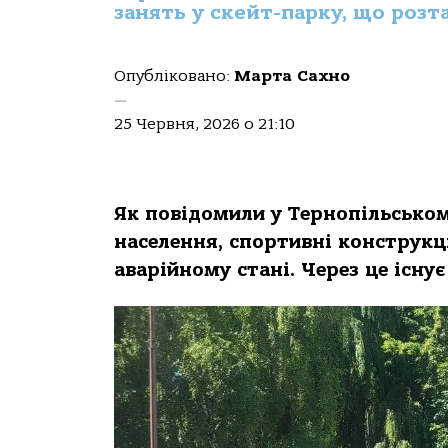
занять у скейт-парку, що розт
Опубліковано:
Марта Сахно
—
25 Червня, 2026 о 21:10
Як повідомили у Тернопільськом
населення, спортивні конструкці
аварійному стані. Через це існу