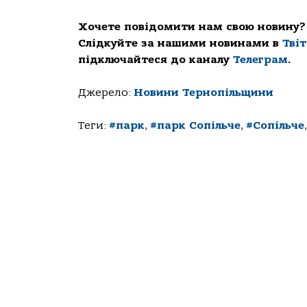
Хочете повідомити нам свою новину?
Слідкуйте за нашими новинами в
Тві
підключайтеся до каналу
Телеграм
.
Джерело:
Новини Тернопільщини
Теги:
#парк
,
#парк Сопільче
,
#Сопільче