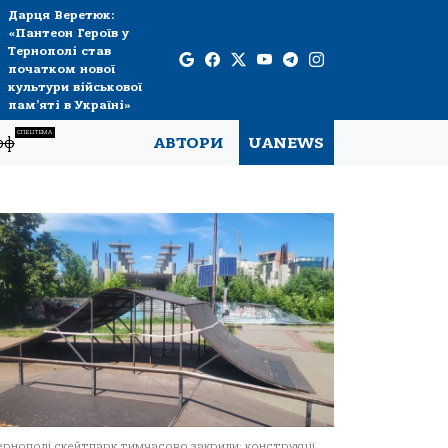
Дарця Веретюк:
«Пантеон Героїв у
Тернополі став
початком нової
культури військової
пам’яті в Україні»
СПЕЦТЕМА
рф
АВТОРИ
UANEWS
ернополі скейтпарк тимчасово закрили: конструкції