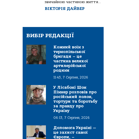
звичайною частиною життя...
ВІКТОРІЯ ДАЙВЕР
ВИБІР РЕДАКЦІЇ
Кожний воїн з
тернопільської
бригади – це
частина великої
артилерійської
родини
11:43, 7 Серпня, 2026
У Лісабоні Шон
Піннер розповів про
російський полон,
тортури та боротьбу
за правду про
Україну
06:13, 7 Серпня, 2026
Допомога Україні —
це захист самої
Європи, –