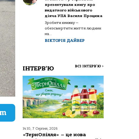
презентували книгу про
видатного військового
діяча УПА Василя Процюка
Зробити книжку —
обезсмертити життя людини
на...
ВІКТОРІЯ ДАЙВЕР
ВСІ ІНТЕРВ'Ю
>
ІНТЕРВ'Ю
am
14:10, 7 Серпня, 2026
«ТернОпілля» – це нова