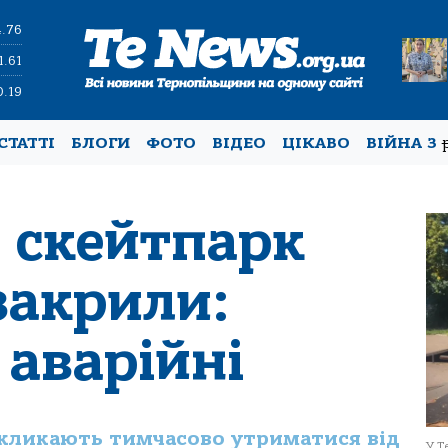
4.76
1.61
0.19
СТАТТІ
БЛОГИ
ФОТО
ВІДЕО
ЦІКАВО
ВІЙНА З
і скейтпарк
закрили:
 аварійні
акликають тимчасово утриматися від
У Т