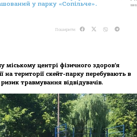
ашований у парку «Сопільче».
ава
Поширити:
у міському центрі фізичного здоров’я
ї на території скейт-парку перебувають в
є ризик травмування відвідувачів.