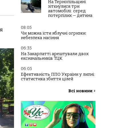
На Тернопільщині
зіткнулися три
автомобілі: серед
потерпілих — дитина
08:05
я
Чи можна їсти яблучні огризки:
небезпека насіння
06:35
На Закарпатті арештували двох
ексначальників ТЦК
06:05
Ефективність ППО України у липні:
статистика збиття цілей
Всі новини
>