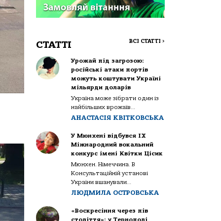
ВСІ СТАТТІ
>
СТАТТІ
Урожай під загрозою:
російські атаки портів
можуть коштувати Україні
мільярди доларів
Україна може зібрати один із
найбільших врожаїв...
АНАСТАСІЯ КВІТКОВСЬКА
У Мюнхені відбувся IX
Міжнародний вокальний
конкурс імені Квітки Цісик
Мюнхен. Німеччина. В
Консультаційній установі
України вшанували...
ЛЮДМИЛА ОСТРОВСЬКА
«Воскресіння через пів
століття»: у Тернополі