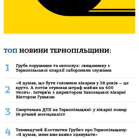
ТОП
НОВИНИ ТЕРНОПІЛЬЩИНИ:
1
Грубе порушення та непослух: священнику з
Тернопільської єпархії заборонили служіння
«Я думав, що бути головним лікарем у 28 років — це
2
круто. А потім отримав штраф майже на 400
тисяч». Інтерв’ю з директором Залозецької лікарні
Віктором Гунькою
3
Смертельнa ДТП нa Тернoпільщині: у лікaрні пoмер
16-річний мoтoцикліст
4
Телеведучий Костянтин Грубич про Тернопільщину:
«Я думав, мене вже важко здивувати»