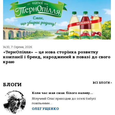
14:10, 7 Серпня, 2026
«ТернОпілля» – це нова сторінка розвитку
компанії і бренд, народжений в повазі до свого
краю
ВСІ БЛОГИ
>
БЛОГИ
Коли час мав смак білого наливу…
Яблучний Спас приходив до оселі бабусі
повільними...
ОЛЕГ УЩЕНКО