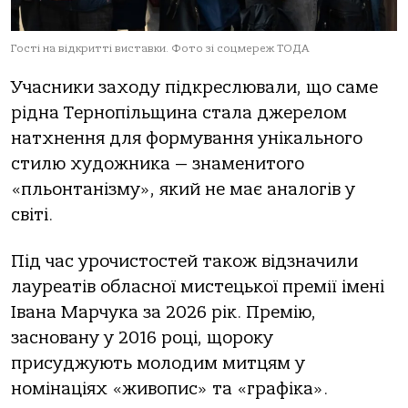
Гості на відкритті виставки. Фото зі соцмереж ТОДА
Учасники заходу підкреслювали, що саме
рідна Тернопільщина стала джерелом
натхнення для формування унікального
стилю художника — знаменитого
«пльонтанізму», який не має аналогів у
світі.
Під час урочистостей також відзначили
лауреатів обласної мистецької премії імені
Івана Марчука за 2026 рік. Премію,
засновану у 2016 році, щороку
присуджують молодим митцям у
номінаціях «живопис» та «графіка».