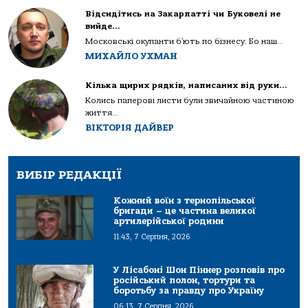
Відсидітись на Закарпатті чи Буковелі не
вийде…
Московські окупанти б’ють по бізнесу. Бо наш...
МИХАЙЛО УХМАН
Кілька щирих рядків, написаних від руки…
Колись паперові листи були звичайною частиною
життя...
ВІКТОРІЯ ДАЙВЕР
ВИБІР РЕДАКЦІЇ
Кожний воїн з тернопільської
бригади – це частина великої
артилерійської родини
11:43, 7 Серпня, 2026
У Лісабоні Шон Піннер розповів про
російський полон, тортури та
боротьбу за правду про Україну
06:13, 7 Серпня, 2026