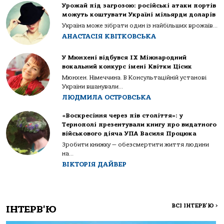
Урожай під загрозою: російські атаки портів
можуть коштувати Україні мільярди доларів
Україна може зібрати один із найбільших врожаїв...
АНАСТАСІЯ КВІТКОВСЬКА
У Мюнхені відбувся IX Міжнародний
вокальний конкурс імені Квітки Цісик
Мюнхен. Німеччина. В Консультаційній установі
України вшанували...
ЛЮДМИЛА ОСТРОВСЬКА
«Воскресіння через пів століття»: у
Тернополі презентували книгу про видатного
військового діяча УПА Василя Процюка
Зробити книжку — обезсмертити життя людини
на...
ВІКТОРІЯ ДАЙВЕР
ВСІ ІНТЕРВ'Ю
>
ІНТЕРВ'Ю