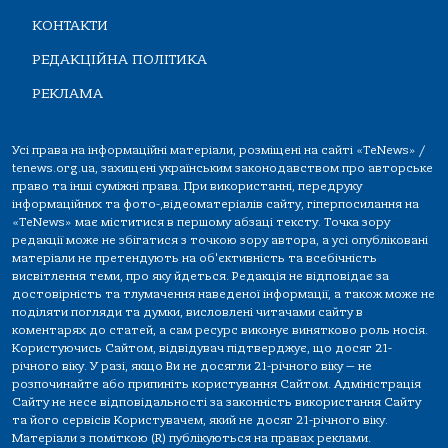
КОНТАКТИ
РЕДАКЦІЙНА ПОЛІТИКА
РЕКЛАМА
Усі права на інформаційні матеріали, розміщені на сайті «TeNews» /
tenews.org.ua, захищені українським законодавством про авторське
право та інші суміжні права. При використанні, передруку
інформаційних та фото-,відеоматеріалів сайту, гіперпосилання на
«TeNews» має міститися в першому абзаці тексту. Точка зору
редакції може не збігатися з точкою зору автора, а усі опубліковані
матеріали не претендують на об'єктивність та всебічність
висвітлення теми, про яку йдеться. Редакція не відповідає за
достовірність та тлумачення наведеної інформації, а також може не
поділяти погляди та думки, висловлені читачами сайту в
коментарях до статей, а сам ресурс виконує винятково роль носія.
Користуючись Сайтом, відвідувач підтверджує, що досяг 21-
річного віку. У разі, якщо Ви не досягли 21-річного віку — не
розпочинайте або припиніть користування Сайтом. Адміністрація
Сайту не несе відповідальності за законність використання Сайту
та його сервісів Користувачем, який не досяг 21-річного віку.
Матеріали з поміткою (R) публікуються на правах реклами.