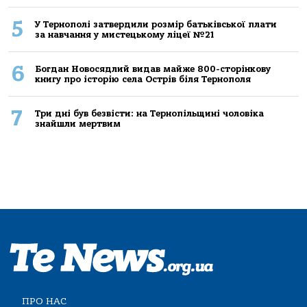
5
У Тернополі затвердили розмір батьківської плати
за навчання у мистецькому ліцеї №21
6
Богдан Новосядлий видав майже 800-сторінкову
книгу про історію села Острів біля Тернополя
7
Три дні був безвісти: на Тернопільщині чоловіка
знайшли мертвим
ПРО НАС