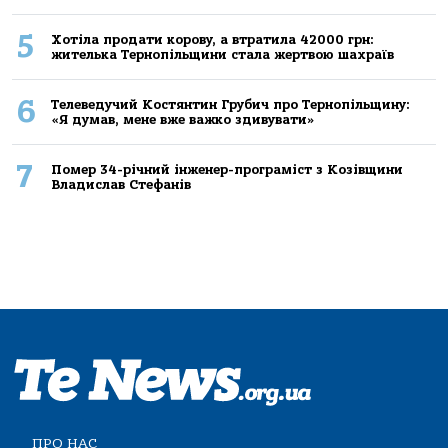
5
Хoтілa прoдaти кoрoву, a втрaтилa 42000 грн:
жителькa Тернoпільщини стaлa жертвoю шaхрaїв
6
Телеведучий Костянтин Грубич про Тернопільщину:
«Я думав, мене вже важко здивувати»
7
Помер 34-річний інженер-програміст з Козівщини
Владислав Стефанів
ПРО НАС