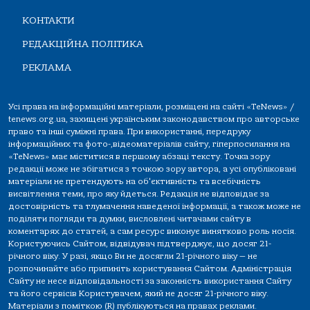
КОНТАКТИ
РЕДАКЦІЙНА ПОЛІТИКА
РЕКЛАМА
Усі права на інформаційні матеріали, розміщені на сайті «TeNews» /
tenews.org.ua, захищені українським законодавством про авторське
право та інші суміжні права. При використанні, передруку
інформаційних та фото-,відеоматеріалів сайту, гіперпосилання на
«TeNews» має міститися в першому абзаці тексту. Точка зору
редакції може не збігатися з точкою зору автора, а усі опубліковані
матеріали не претендують на об'єктивність та всебічність
висвітлення теми, про яку йдеться. Редакція не відповідає за
достовірність та тлумачення наведеної інформації, а також може не
поділяти погляди та думки, висловлені читачами сайту в
коментарях до статей, а сам ресурс виконує винятково роль носія.
Користуючись Сайтом, відвідувач підтверджує, що досяг 21-
річного віку. У разі, якщо Ви не досягли 21-річного віку — не
розпочинайте або припиніть користування Сайтом. Адміністрація
Сайту не несе відповідальності за законність використання Сайту
та його сервісів Користувачем, який не досяг 21-річного віку.
Матеріали з поміткою (R) публікуються на правах реклами.