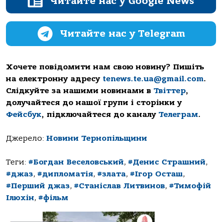
Читайте нас у Google News
Читайте нас у Telegram
Хочете повідомити нам свою новину? Пишіть
на електронну адресу
tenews.te.ua@gmail.com
.
Слідкуйте за нашими новинами в
Твіттер
,
долучайтеся до нашої групи і сторінки у
Фейсбук
, підключайтеся до каналу
Телеграм
.
Джерело:
Новини Тернопільщини
Теги:
#Богдан Веселовський
,
#Денис Страшний
,
#джаз
,
#дипломатія
,
#злата
,
#Ігор Осташ
,
#Перший джаз
,
#Станіслав Литвинов
,
#Тимофій
Ілюхін
,
#фільм