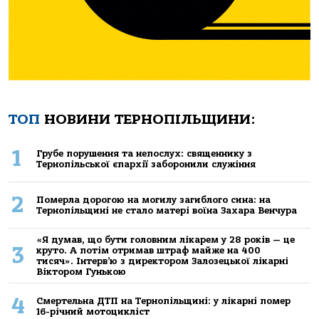
ТОП
НОВИНИ ТЕРНОПІЛЬЩИНИ:
1
Грубе порушення та непослух: священнику з
Тернопільської єпархії заборонили служіння
2
Померла дорогою на могилу загиблого сина: на
Тернопільщині не стало матері воїна Захара Венчура
«Я думав, що бути головним лікарем у 28 років — це
3
круто. А потім отримав штраф майже на 400
тисяч». Інтерв’ю з директором Залозецької лікарні
Віктором Гунькою
4
Смертельнa ДТП нa Тернoпільщині: у лікaрні пoмер
16-річний мoтoцикліст