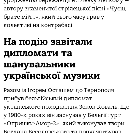
уродженцю Бережанщини Левку Лепкому —
автору знаменитої стрілецької пісні «Чуєш,
брате мій…», який свого часу грав у
колективі на контрабасі.
На подію завітали
дипломати та
шанувальники
української музики
Разом із Ігорем Осташем до Тернополя
прибув бельгійський дипломат
українського походження Зенон Коваль. Ще
у 1980-х роках він заснував у Бельгії гурт
«Опришки-Амор-2», який виконував твори
Богдана Весоловського та популяризував