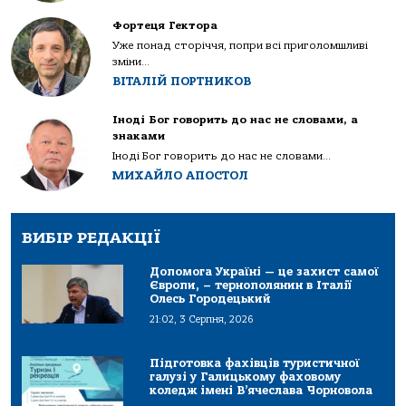
Фортеця Гектора
Уже понад сторіччя, попри всі приголомшливі
зміни...
ВІТАЛІЙ ПОРТНИКОВ
Іноді Бог говорить до нас не словами, а
знаками
Іноді Бог говорить до нас не словами...
МИХАЙЛО АПОСТОЛ
ВИБІР РЕДАКЦІЇ
Допомога Україні — це захист самої
Європи, – тернополянин в Італії
Олесь Городецький
21:02, 3 Серпня, 2026
Підготовка фахівців туристичної
галузі у Галицькому фаховому
коледж імені В’ячеслава Чорновола