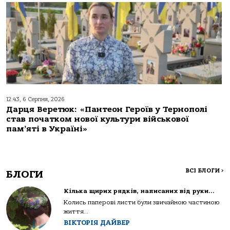
12:43, 6 Серпня, 2026
Дарця Веретюк: «Пантеон Героїв у Тернополі
став початком нової культури військової
пам’яті в Україні»
ВСІ БЛОГИ
>
БЛОГИ
Кілька щирих рядків, написаних від руки…
Колись паперові листи були звичайною частиною
життя...
ВІКТОРІЯ ДАЙВЕР