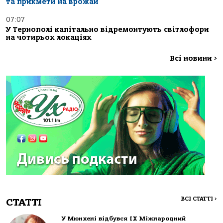
та прикмети на врожай
07:07
У Тернополі капітально відремонтують світлофори
на чотирьох локаціях
Всі новини
>
ВСІ СТАТТІ
>
СТАТТІ
У Мюнхені відбувся IX Міжнародний