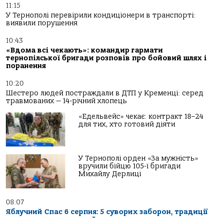
11:15
У Тернополі перевірили кондиціонери в транспорті:
виявили порушення
10:43
«Вдома всі чекають»: командир гармати
тернопілської бригади розповів про бойовий шлях і
поранення
10:20
Шестеро людей постраждали в ДТП у Кременці: серед
травмованих — 14-річний хлопець
«Едельвейс» чекає: контракт 18–24
для тих, хто готовий діяти
У Тернополі орден «За мужність»
вручили бійцю 105-ї бригади
Михайлу Дерлиці
08:07
Яблучний Спас 6 серпня: 5 суворих заборон, традиції