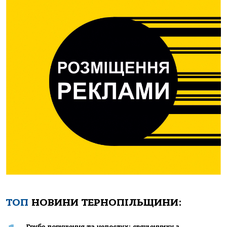
ТОП
НОВИНИ ТЕРНОПІЛЬЩИНИ:
Грубе порушення та непослух: священнику з