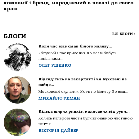
компанії і бренд, народжений в повазі до свого
краю
ВСІ БЛОГИ
>
БЛОГИ
Коли час мав смак білого наливу…
Яблучний Спас приходив до оселі бабусі
повільними...
ОЛЕГ УЩЕНКО
Відсидітись на Закарпатті чи Буковелі не
вийде…
Московські окупанти б’ють по бізнесу. Бо наш...
МИХАЙЛО УХМАН
Кілька щирих рядків, написаних від руки…
Колись паперові листи були звичайною частиною
життя...
ВІКТОРІЯ ДАЙВЕР