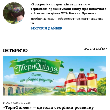
«Воскресіння через пів століття»: у
Тернополі презентували книгу про видатного
військового діяча УПА Василя Процюка
Зробити книжку — обезсмертити життя людини
на...
ВІКТОРІЯ ДАЙВЕР
ВСІ ІНТЕРВ'Ю
>
ІНТЕРВ'Ю
14:10, 7 Серпня, 2026
«ТернОпілля» – це нова сторінка розвитку