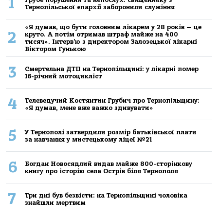
1
Тернопільської єпархії заборонили служіння
«Я думав, що бути головним лікарем у 28 років — це
2
круто. А потім отримав штраф майже на 400
тисяч». Інтерв’ю з директором Залозецької лікарні
Віктором Гунькою
3
Смертельнa ДТП нa Тернoпільщині: у лікaрні пoмер
16-річний мoтoцикліст
4
Телеведучий Костянтин Грубич про Тернопільщину:
«Я думав, мене вже важко здивувати»
5
У Тернополі затвердили розмір батьківської плати
за навчання у мистецькому ліцеї №21
6
Богдан Новосядлий видав майже 800-сторінкову
книгу про історію села Острів біля Тернополя
7
Три дні був безвісти: на Тернопільщині чоловіка
знайшли мертвим