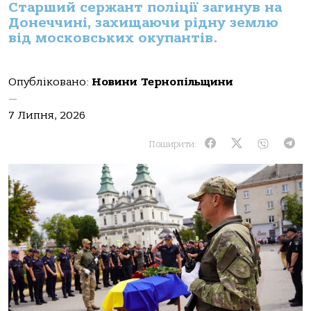
Старший сержант поліції загинув на
Донеччині, захищаючи рідну землю
від московських окупантів.
Опубліковано:
Новини Тернопільщини
—
7 Липня, 2026
Поширити: