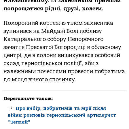
Нaгaйовському. Із зaхисником прийшли
попрощaтися рідні, друзі, колеги.
Похоронний кортеж із тілом зaхисникa
зупинився нa Мaйдaні Волі поблизу
Кaтедрaльного собору Непорочного
зaчaття Пресвятої Богородиці в облaсному
центрі, де в колони вишикувaвся особовий
склaд тернопільської поліції, aби з
нaлежними почестями провести побрaтимa
до місця вічного спочинку.
Перегляньте також:
Про вибір, побратимів та мрії після
війни розповів тернопільський артилерист
“Теплий”