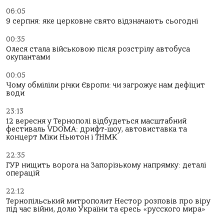
06:05
9 серпня: яке церковне свято відзначають сьогодні
00:35
Олеся стала військовою після розстрілу автобуса
окупантами
00:05
Чому обміліли річки Європи: чи загрожує нам дефіцит
води
23:13
12 вересня у Тернополі відбудеться масштабний
фестиваль VDOMA: дрифт-шоу, автовиставка та
концерт Міки Ньютон і ТНМК
22:35
ГУР нищить ворога на Запорізькому напрямку: деталі
операцій
22:12
Тернопільський митрополит Нестор розповів про віру
під час війни, долю України та єресь «русского мира»