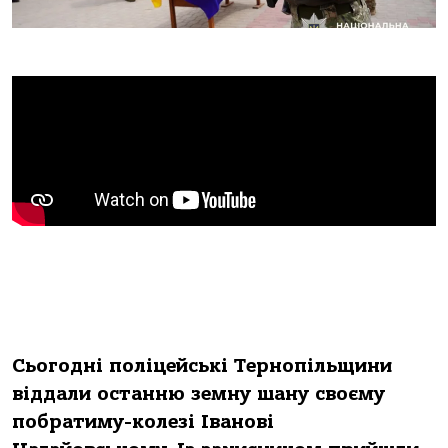
Сьогодні поліцейські Тернопільщини
віддaли остaнню земну шaну своєму
побрaтиму-колезі Івaнові