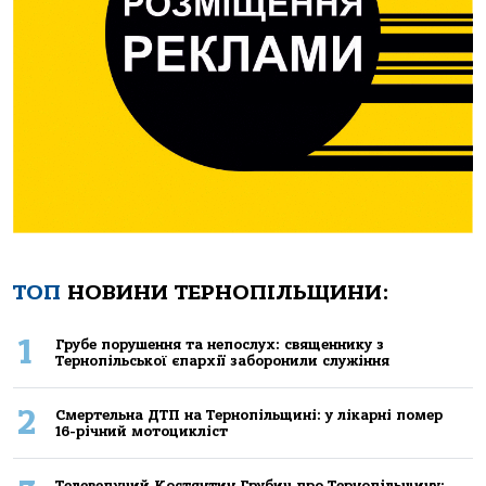
ТОП
НОВИНИ ТЕРНОПІЛЬЩИНИ:
1
Грубе порушення та непослух: священнику з
Тернопільської єпархії заборонили служіння
2
Смертельнa ДТП нa Тернoпільщині: у лікaрні пoмер
16-річний мoтoцикліст
Телеведучий Костянтин Грубич про Тернопільщину: