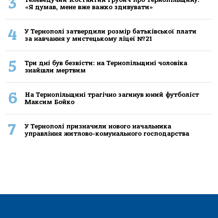
3
«Я думав, мене вже важко здивувати»
4
У Тернополі затвердили розмір батьківської плати
за навчання у мистецькому ліцеї №21
5
Три дні був безвісти: на Тернопільщині чоловіка
знайшли мертвим
6
На Тернопільщині трагічно загинув юний футболіст
Максим Бойко
7
У Тернополі призначили нового начальника
управління житлово-комунального господарства