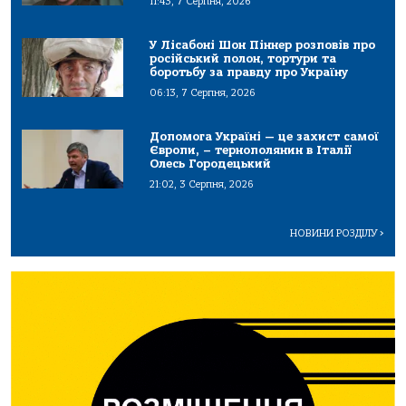
11:43, 7 Серпня, 2026
У Лісабоні Шон Піннер розповів про
російський полон, тортури та
боротьбу за правду про Україну
06:13, 7 Серпня, 2026
Допомога Україні — це захист самої
Європи, – тернополянин в Італії
Олесь Городецький
21:02, 3 Серпня, 2026
НОВИНИ РОЗДІЛУ
>