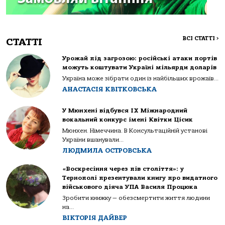
ВСІ СТАТТІ
>
СТАТТІ
Урожай під загрозою: російські атаки портів
можуть коштувати Україні мільярди доларів
Україна може зібрати один із найбільших врожаїв...
АНАСТАСІЯ КВІТКОВСЬКА
У Мюнхені відбувся IX Міжнародний
вокальний конкурс імені Квітки Цісик
Мюнхен. Німеччина. В Консультаційній установі
України вшанували...
ЛЮДМИЛА ОСТРОВСЬКА
«Воскресіння через пів століття»: у
Тернополі презентували книгу про видатного
військового діяча УПА Василя Процюка
Зробити книжку — обезсмертити життя людини
на...
ВІКТОРІЯ ДАЙВЕР