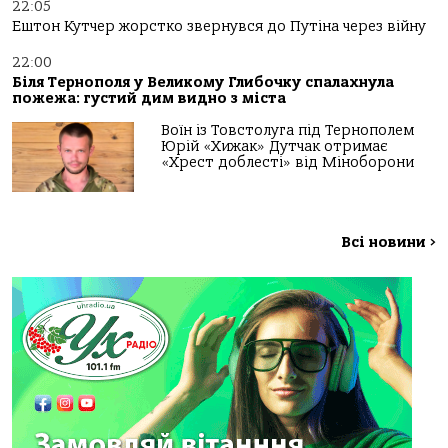
22:05
Ештон Кутчер жорстко звернувся до Путіна через війну
22:00
Біля Тернополя у Великому Глибочку спалахнула
пожежа: густий дим видно з міста
Воїн із Товстолуга під Тернополем
Юрій «Хижак» Дутчак отримає
«Хрест доблесті» від Міноборони
Всі новини
>