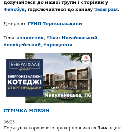
долучайтеся до нашої групи і сторінки у
Фейсбук
, підключайтеся до каналу
Телеграм
.
Джерело:
ГУНП Тернопільщини
Теги:
#захисник
,
#Іван Нагайовський
,
#поліцейський
,
#прощання
СТРІЧКА НОВИН
06:35
Порятунок пораненого прикордонника на Лиманщині