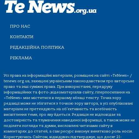
ПРО НАС
КОНТАКТИ
РЕДАКЦІЙНА ПОЛІТИКА
РЕКЛАМА
Усі права на інформаційні матеріали, розміщені на сайті «TeNews» /
tenews.org.ua, захищені українським законодавством про авторське
право та інші суміжні права. При використанні, передруку
інформаційних та фото-,відеоматеріалів сайту, гіперпосилання на
«TeNews» має міститися в першому абзаці тексту. Точка зору
редакції може не збігатися з точкою зору автора, а усі опубліковані
матеріали не претендують на об'єктивність та всебічність
висвітлення теми, про яку йдеться. Редакція не відповідає за
достовірність та тлумачення наведеної інформації, а також може не
поділяти погляди та думки, висловлені читачами сайту в
коментарях до статей, а сам ресурс виконує винятково роль носія.
Користуючись Сайтом, відвідувач підтверджує, що досяг 21-