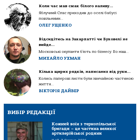
Коли час мав смак білого наливу…
Яблучний Спас приходив до оселі бабусі
повільними...
ОЛЕГ УЩЕНКО
Відсидітись на Закарпатті чи Буковелі не
вийде…
Московські окупанти б’ють по бізнесу. Бо наш...
МИХАЙЛО УХМАН
Кілька щирих рядків, написаних від руки…
Колись паперові листи були звичайною частиною
життя...
ВІКТОРІЯ ДАЙВЕР
ВИБІР РЕДАКЦІЇ
Кожний воїн з тернопільської
бригади – це частина великої
артилерійської родини