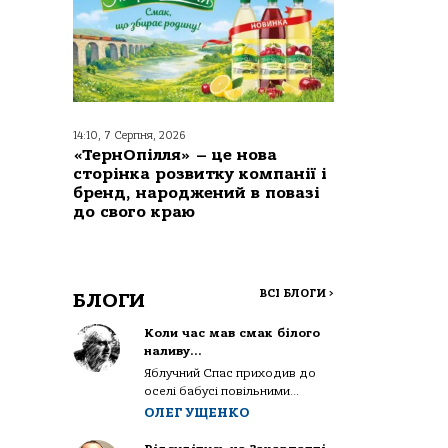
14:10, 7 Серпня, 2026
«ТернОпілля» – це нова
сторінка розвитку компанії і
бренд, народжений в повазі
до свого краю
ВСІ БЛОГИ
>
БЛОГИ
Коли час мав смак білого
наливу…
Яблучний Спас приходив до
оселі бабусі повільними...
ОЛЕГ УЩЕНКО