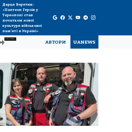
Дарця Веретюк:
«Пантеон Героїв у
Тернополі став
початком нової
культури військової
пам’яті в Україні»
СПЕЦТЕМА
рф
АВТОРИ
UANEWS