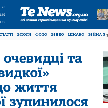
4.76
1.61
0.19
СТАТТІ
БЛОГИ
ФОТО
ВІДЕО
ЦІКАВО
ВІЙНА З
 очевидці та
видкої»
до життя
ої зупинилося