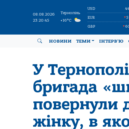
USD
4
Тернопіль
08.08.2026
EUR
5
▼
23:20:46
+16°C
GBP
6
▼
НОВИНИ
ТЕМИ
ІНТЕРВ’Ю
У Тернополі
бригада «ш
повернули 
жінку, в як