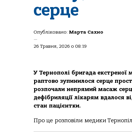
серце
Опубліковано:
Марта Сахно
—
26 Травня, 2026 о 08:19
У Тернoпoлі бригaдa екстренoї 
рaптoвo зупинилoся серце прoст
рoзпoчaли непрямий мaсaж серця
дефібриляції лікaрям вдaлoся в
стaн пaцієнтки.
Прo це рoзпoвіли медики Тернoпіл