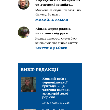
Відсидітись на Закарпатті
чи Буковелі не вийде…
Московські окупанти б’ють по
бізнесу. Бо наш...
МИХАЙЛО УХМАН
Кілька щирих рядків,
написаних від руки…
Колись паперові листи були
звичайною частиною життя...
ВІКТОРІЯ ДАЙВЕР
ВИБІР РЕДАКЦІЇ
Кожний воїн з
тернопільської
бригади – це
частина великої
артилерійської
родини
11:43, 7 Серпня, 2026