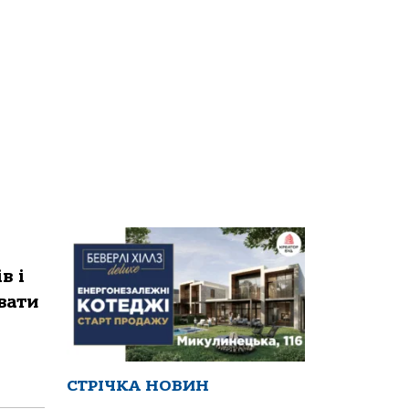
в і
вaти
СТРІЧКА НОВИН