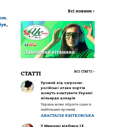
Всі новини
>
com
.
бук
,
ВСІ СТАТТІ
>
СТАТТІ
Урожай під загрозою:
російські атаки портів
можуть коштувати Україні
мільярди доларів
Україна може зібрати один із
найбільших врожаїв...
АНАСТАСІЯ КВІТКОВСЬКА
У Мюнхені відбувся IX