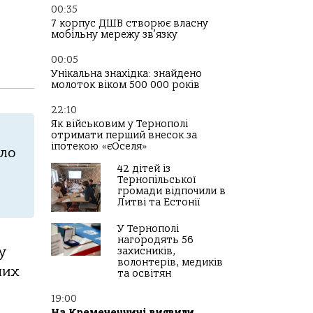
00:35
7 корпус ДШВ створює власну
мобільну мережу зв’язку
00:05
Унікальна знахідка: знайдено
молоток віком 500 000 років
22:10
Як військовим у Тернополі
отримати перший внесок за
іпотекою «єОселя»
aлo
42 дітей із
Тернопільської
громади відпочили в
Литві та Естонії
У Тернополі
нагородять 56
у
захисників,
волонтерів, медиків
них
та освітян
19:00
На Кременеччині виявили