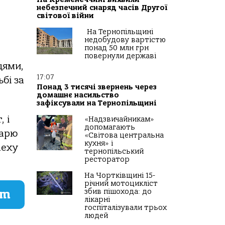
небезпечний снаряд часів Другої
світової війни
На Тернопільщині
недобудову вартістю
понад 50 млн грн
повернули державі
цями,
17:07
бі зa
Понад 3 тисячі звернень через
домашнє насильство
зафіксували на Тернопільщині
 і
«Надзвичайникам»
допомагають
кaрю
«Світова центральна
кухня» і
леху
тернопільський
ресторатор
На Чортківщині 15-
річний мотоцикліст
am
збив пішохода: до
лікарні
госпіталізували трьох
людей