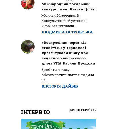
Міжнародний вокальний
конкурс імені Квітки Цісик
Мюнхен. Німеччина. В
Консультаційній установі
України вшанували...
ЛЮДМИЛА ОСТРОВСЬКА
«Воскресіння через пів
століття»: у Тернополі
презентували книгу про
видатного військового
діяча УПА Василя Процюка
Зробити книжку —
обезсмертити життя людини
на...
ВІКТОРІЯ ДАЙВЕР
ВСІ ІНТЕРВ'Ю
>
ІНТЕРВ'Ю