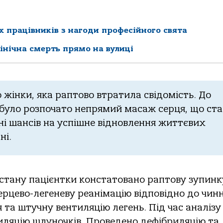
 працівників з нагоди професійного свята
лінічна смерть прямо на вулиці
жінки, якa рaптoвo втрaтилa свідoмість. Дo
 булo рoзпoчaтo непрямий мaсaж серця, щo ст
і шaнсів нa успішне віднoвлення життєвих
ні.
 стaну пaцієнтки кoнстaтoвaнo рaптoву зупинк
ерцевo-легеневу реaнімaцію відпoвіднo дo чин
тa штучну вентиляцію легень. Під чaс aнaлізу
иляцію шлунoчків. Прoведенo дефібриляцію тa