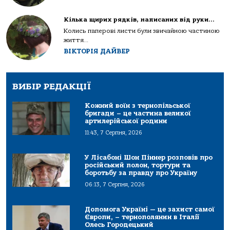
Кілька щирих рядків, написаних від руки…
Колись паперові листи були звичайною частиною
життя...
ВІКТОРІЯ ДАЙВЕР
ВИБІР РЕДАКЦІЇ
Кожний воїн з тернопільської
бригади – це частина великої
артилерійської родини
11:43, 7 Серпня, 2026
У Лісабоні Шон Піннер розповів про
російський полон, тортури та
боротьбу за правду про Україну
06:13, 7 Серпня, 2026
Допомога Україні — це захист самої
Європи, – тернополянин в Італії
Олесь Городецький