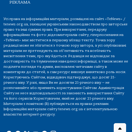
РЕКЛАМА
Усі права на інформаційні матеріали, розміщені на сайті «TeNews» /
tenews.org.ua, захищені українським законодавством про авторське
право та інші суміжні права. При використанні, передруку
інформаційних та фото-,відеоматеріалів сайту, гіперпосилання на
«TeNews» має міститися в першому абзаці тексту. Точка зору
редакції може не збігатися з точкою зору автора, а усі опубліковані
матеріали не претендують на об'єктивність та всебічність
висвітлення теми, про яку йдеться. Редакція не відповідає за
достовірність та тлумачення наведеної інформації, а також може не
поділяти погляди та думки, висловлені читачами сайту в
коментарях до статей, а сам ресурс виконує винятково роль носія.
Користуючись Сайтом, відвідувач підтверджує, що досяг 21-
річного віку. У разі, якщо Ви не досягли 21-річного віку — не
розпочинайте або припиніть користування Сайтом. Адміністрація
Сайту не несе відповідальності за законність використання Сайту
та його сервісів Користувачем, який не досяг 21-річного віку.
Матеріали з поміткою (R) публікуються на правах реклами.
Інформаційні матеріали сайту tenews.org.ua є інтелектуальною
власністю інтернет-ресурсу.