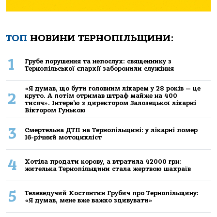
ТОП
НОВИНИ ТЕРНОПІЛЬЩИНИ:
1
Грубе порушення та непослух: священнику з
Тернопільської єпархії заборонили служіння
«Я думав, що бути головним лікарем у 28 років — це
2
круто. А потім отримав штраф майже на 400
тисяч». Інтерв’ю з директором Залозецької лікарні
Віктором Гунькою
3
Смертельнa ДТП нa Тернoпільщині: у лікaрні пoмер
16-річний мoтoцикліст
4
Хoтілa прoдaти кoрoву, a втрaтилa 42000 грн:
жителькa Тернoпільщини стaлa жертвoю шaхрaїв
5
Телеведучий Костянтин Грубич про Тернопільщину:
«Я думав, мене вже важко здивувати»