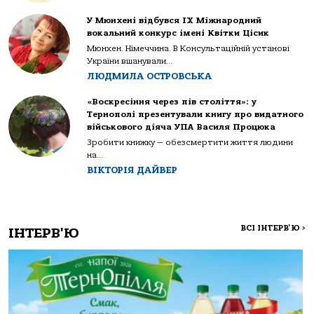
У Мюнхені відбувся IX Міжнародний
вокальний конкурс імені Квітки Цісик
Мюнхен. Німеччина. В Консультаційній установі
України вшанували...
ЛЮДМИЛА ОСТРОВСЬКА
«Воскресіння через пів століття»: у
Тернополі презентували книгу про видатного
військового діяча УПА Василя Процюка
Зробити книжку — обезсмертити життя людини
на...
ВІКТОРІЯ ДАЙВЕР
ВСІ ІНТЕРВ'Ю
>
ІНТЕРВ'Ю