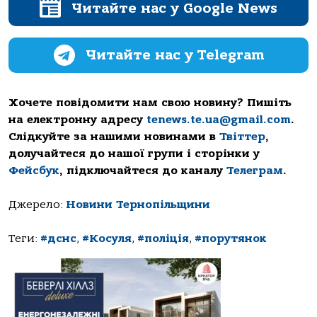
Читайте нас у Google News
Читайте нас у Telegram
Хочете повідомити нам свою новину? Пишіть
на електронну адресу
tenews.te.ua@gmail.com
.
Слідкуйте за нашими новинами в
Твіттер
,
долучайтеся до нашої групи і сторінки у
Фейсбук
, підключайтеся до каналу
Телеграм
.
Джерело:
Новини Тернопільщини
Теги:
#дснс
,
#Косуля
,
#поліція
,
#порутянок