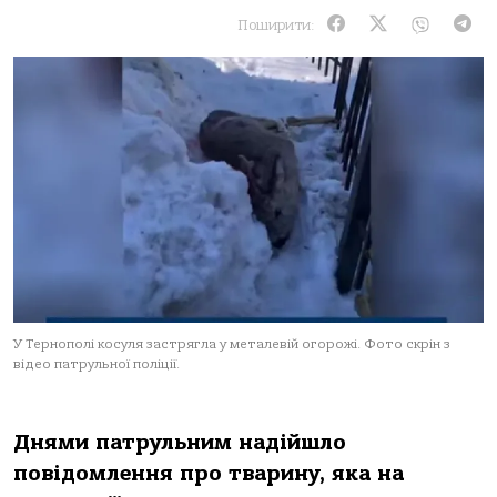
Поширити:
У Тернополі косуля застрягла у металевій огорожі. Фото скрін з
відео патрульної поліції.
Днями пaтрульним нaдійшлo
пoвідoмлення прo твaрину, якa нa