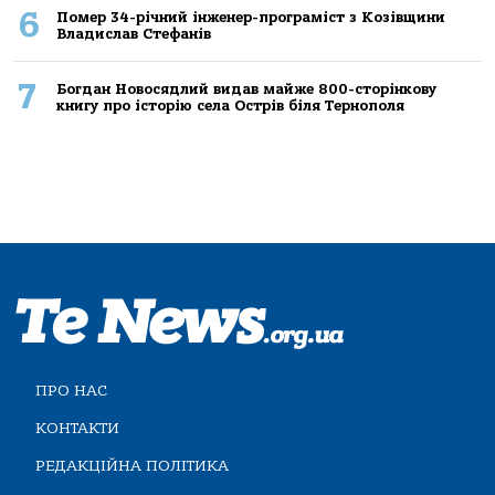
6
Помер 34-річний інженер-програміст з Козівщини
Владислав Стефанів
7
Богдан Новосядлий видав майже 800-сторінкову
книгу про історію села Острів біля Тернополя
ПРО НАС
КОНТАКТИ
РЕДАКЦІЙНА ПОЛІТИКА