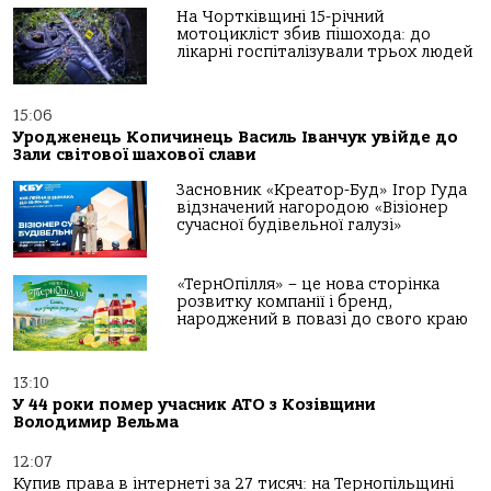
На Чортківщині 15-річний
мотоцикліст збив пішохода: до
лікарні госпіталізували трьох людей
15:06
Уродженець Копичинець Василь Іванчук увійде до
Зали світової шахової слави
Засновник «Креатор-Буд» Ігор Гуда
відзначений нагородою «Візіонер
сучасної будівельної галузі»
«ТернОпілля» – це нова сторінка
розвитку компанії і бренд,
народжений в повазі до свого краю
13:10
У 44 роки помер учасник АТО з Козівщини
Володимир Вельма
12:07
Купив права в інтернеті за 27 тисяч: на Тернопільщині