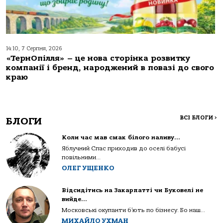
14:10, 7 Серпня, 2026
«ТернОпілля» – це нова сторінка розвитку
компанії і бренд, народжений в повазі до свого
краю
ВСІ БЛОГИ
>
БЛОГИ
Коли час мав смак білого наливу…
Яблучний Спас приходив до оселі бабусі
повільними...
ОЛЕГ УЩЕНКО
Відсидітись на Закарпатті чи Буковелі не
вийде…
Московські окупанти б’ють по бізнесу. Бо наш...
МИХАЙЛО УХМАН