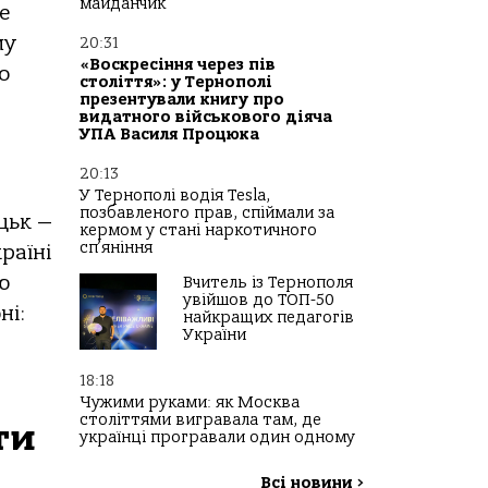
майданчик
е
му
20:31
«Воскресіння через пів
о
століття»: у Тернополі
презентували книгу про
видатного військового діяча
УПА Василя Процюка
20:13
У Тернополі водія Tesla,
позбавленого прав, спіймали за
цьк —
кермом у стані наркотичного
сп’яніння
раїні
ю
Вчитель із Тернополя
увійшов до ТОП-50
ні:
найкращих педагогів
України
18:18
Чужими руками: як Москва
століттями вигравала там, де
ти
українці програвали один одному
Всі новини
>