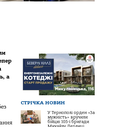
ли
епер
а
ь, а
СТРІЧКА НОВИН
без
У Тернополі орден «За
мужність» вручили
бійцю 105-ї бригади
хання
Михайлу Дерлиці