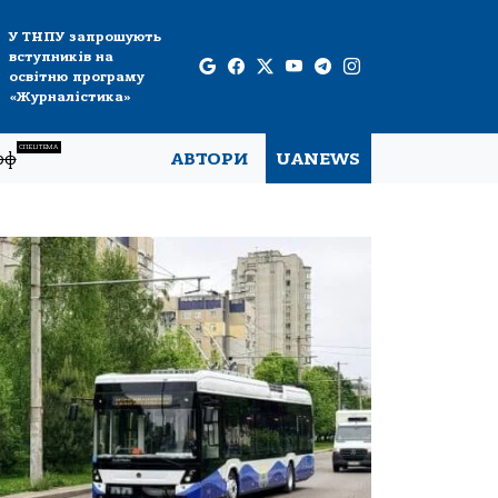
У ТНПУ запрошують
вступників на
освітню програму
«Журналістика»
СПЕЦТЕМА
рф
АВТОРИ
UANEWS