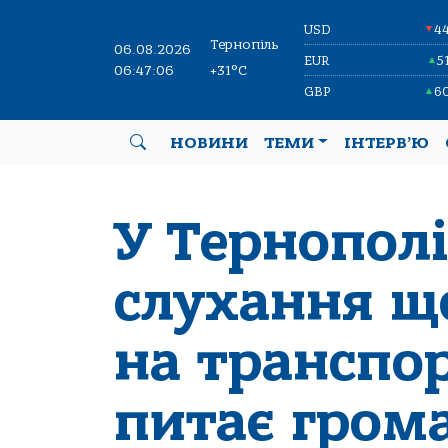
USD
4
▼
Тернопіль
06.08.2026
EUR
5
▲
06:47:07
+31°C
GBP
6
▲
НОВИНИ
ТЕМИ
ІНТЕРВ’Ю
У Тернополі
слухання щ
на транспор
питає гром