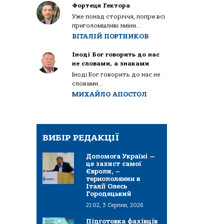
Фортеця Гектора
Уже понад сторіччя, попри всі
приголомшливі зміни...
ВІТАЛІЙ ПОРТНИКОВ
Іноді Бог говорить до нас
не словами, а знаками
Іноді Бог говорить до нас не
словами...
МИХАЙЛО АПОСТОЛ
ВИБІР РЕДАКЦІЇ
Допомога Україні —
це захист самої
Європи, –
тернополянин в
Італії Олесь
Городецький
21:02, 3 Серпня, 2026
Підготовка фахівців