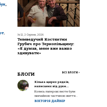
бук
,
рт
,
14:12, 2 Серпня, 2026
Телеведучий Костянтин
Грубич про Тернопільщину:
«Я думав, мене вже важко
здивувати»
ВСІ БЛОГИ
>
БЛОГИ
Кілька щирих рядків,
написаних від руки…
Колись паперові листи були
звичайною частиною життя...
ВІКТОРІЯ ДАЙВЕР