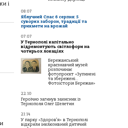
ки і
08:07
Яблучний Спас 6 серпня: 5
суворих заборон, традиції та
прикмети на врожай
07:07
У Тернополі капітально
відремонтують світлофори на
чотирьох локаціях
Бережанський
краєзнавчий музей
розпочинає
фотопроєкт «Зупинені
та збережені…
Фотоісторія Бережан»
22:10
Героїчно загинув захисник із
Тернополя Олег Шелетин
21:14
У парку «Здоров’я» в Тернополі
си
відкрили інклюзивний дитячий