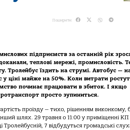
Поширити:
мислових підприємств за останній рік зрос
доканали, теплові мережі, промисловість. Т
. Тролейбус їздить на струмі. Автобус — н
іс у ціні майже на 50%. Коли витрати ростут
ємство починає працювати в збиток. І якщо
ктротранспорт просто зупиниться.
вартість проїзду — тихо, рішенням виконкому, 
інший шлях. 29 травня о 11:00 у приміщенні КП
і Тролейбусній, 7 відбудуться громадські слу