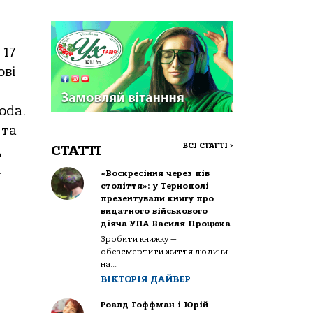
 17
ові
oda.
 та
ВСІ СТАТТІ
>
СТАТТІ
д
і
«Воскресіння через пів
століття»: у Тернополі
презентували книгу про
видатного військового
діяча УПА Василя Процюка
Зробити книжку —
обезсмертити життя людини
на...
ВІКТОРІЯ ДАЙВЕР
Роалд Гоффман і Юрій