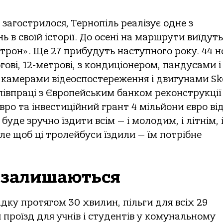
загострилося, Тернопіль реалізує одне з
в своїй історії. До осені на маршрути виїдуть
трон». Ще 27 прибудуть наступного року. 44 н
ові, 12-метрові, з кондиціонером, пандусами і
, камерами відеоспостереження і двигунами Sk
півпраці з Європейським банком реконструкції
вро та інвестиційний грант 4 мільйони євро ві
уде зручно їздити всім — і молодим, і літнім, 
е щоб ці тролейбуси їздили — їм потрібне
ї залишаються
дку протягом 30 хвилин, пільги для всіх 29
проїзд для учнів і студентів у комунальному