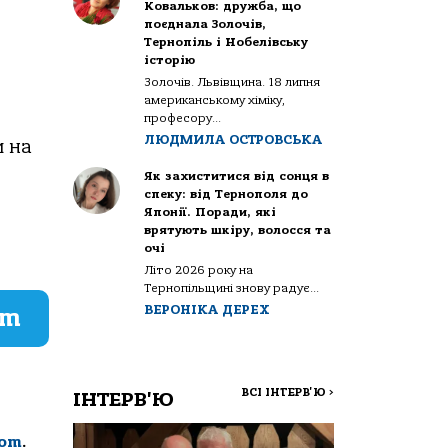
Ковальков: дружба, що
поєднала Золочів,
Тернопіль і Нобелівську
історію
Золочів. Львівщина. 18 липня
американському хіміку,
професору...
ЛЮДМИЛА ОСТРОВСЬКА
и на
Як захиститися від сонця в
спеку: від Тернополя до
Японії. Поради, які
врятують шкіру, волосся та
очі
Літо 2026 року на
Тернопільщині знову радує...
ВЕРОНІКА ДЕРЕХ
am
ВСІ ІНТЕРВ'Ю
>
ІНТЕРВ'Ю
com
.