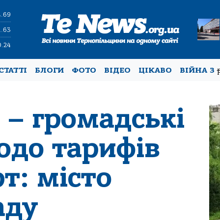
4.69
1.63
0.24
СТАТТІ
БЛОГИ
ФОТО
ВІДЕО
ЦІКАВО
ВІЙНА З
 – громадські
одо тарифів
т: місто
аду