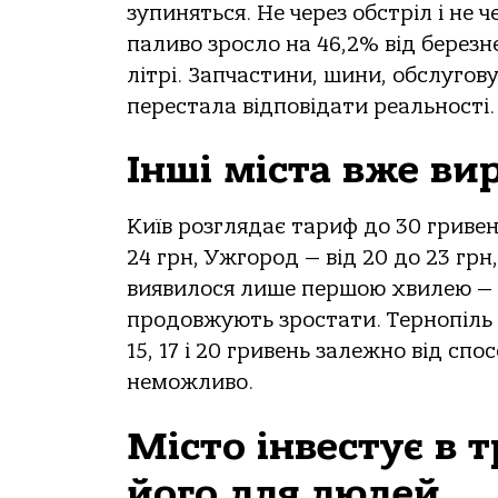
зупиняться. Не через обстріл і не 
паливо зросло на 46,2% від берез
літрі. Запчастини, шини, обслугов
перестала відповідати реальності.
Інші міста вже ви
Київ розглядає тариф до 30 гривень
24 грн, Ужгород — від 20 до 23 грн
виявилося лише першою хвилею — і
продовжують зростати. Тернопіль д
15, 17 і 20 гривень залежно від сп
неможливо.
Місто інвестує в т
його для людей