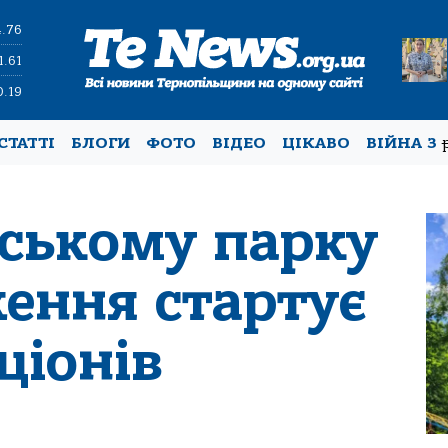
4.76
1.61
0.19
СТАТТІ
БЛОГИ
ФОТО
ВІДЕО
ЦІКАВО
ВІЙНА З
ьському парку
ення стартує
ціонів