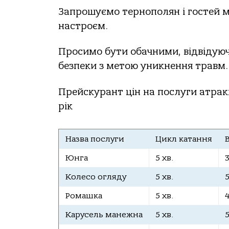
Запрошуємо тернополян і гостей мі
настроєм.
Просимо бути обачними, відвідуюч
безпеки з метою уникнення травм.
Прейскурант цін на послуги атрак
рік
Назва послуги
Цикл катання
Юнга
5 хв.
Колесо огляду
5 хв.
Ромашка
5 хв.
Карусель манежна
5 хв.