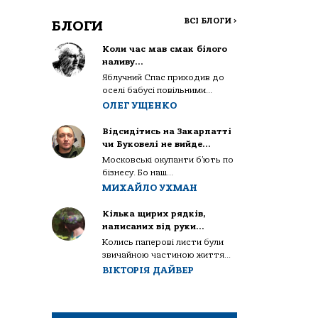
ВСІ БЛОГИ
>
БЛОГИ
Коли час мав смак білого
наливу…
Яблучний Спас приходив до
оселі бабусі повільними...
ОЛЕГ УЩЕНКО
Відсидітись на Закарпатті
чи Буковелі не вийде…
Московські окупанти б’ють по
бізнесу. Бо наш...
МИХАЙЛО УХМАН
Кілька щирих рядків,
написаних від руки…
Колись паперові листи були
звичайною частиною життя...
ВІКТОРІЯ ДАЙВЕР