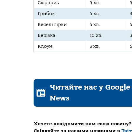
Сюрприз
5 хв.
Грибок
5 хв.
Веселі гірки
5 хв.
Берізка
10 хв.
Клоун
3 хв.
Читайте нас у Google
News
Хочете повідомити нам свою новину?
Слідкуйте за нашими новинами в
Тві