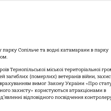
;
у парку Сопільче та водні катамарани в парку
ом.
оїв Тернопільської міської територіальної гр
імей загиблих (померлих) ветеранів війни, захи
з врахуванням вимог Закону України «Про стат
ального захисту» користуються атракціонами в
д’явленні відповідного посвідчення контролер