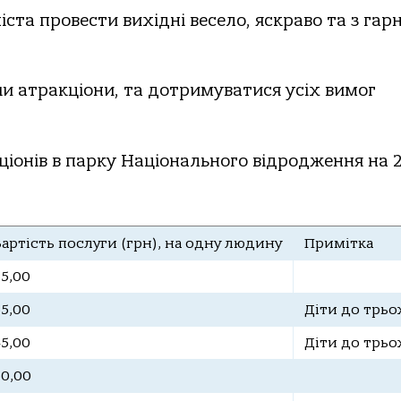
ста провести вихідні весело, яскраво та з гар
и атракціони, та дотримуватися усіх вимог
ціонів в парку Національного відродження на 
Вартість послуги (грн), на одну людину
Примітка
35,00
55,00
Діти до трьо
45,00
Діти до трьо
50,00