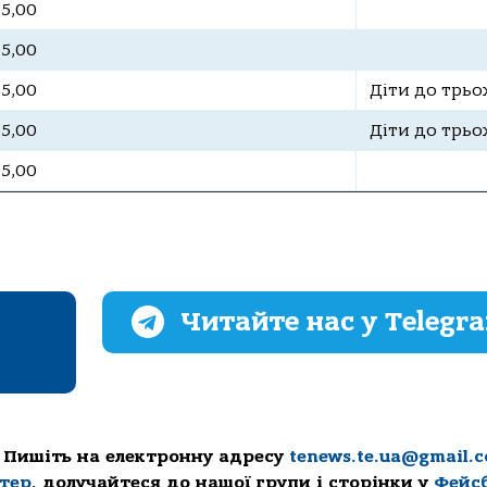
55,00
35,00
55,00
Діти до трьо
35,00
Діти до трьо
55,00
Читайте нас у Telegr
 Пишіть на електронну адресу
tenews.te.ua@gmail.
ттер
, долучайтеся до нашої групи і сторінки у
Фейс