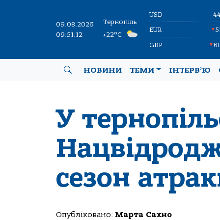
USD
4
Тернопіль
09.08.2026
EUR
5
▼
09:51:13
+22°C
GBP
6
▼
НОВИНИ
ТЕМИ
ІНТЕРВ’Ю
У тернопіл
Нацвідродж
сезон атрак
Опубліковано:
Марта Сахно