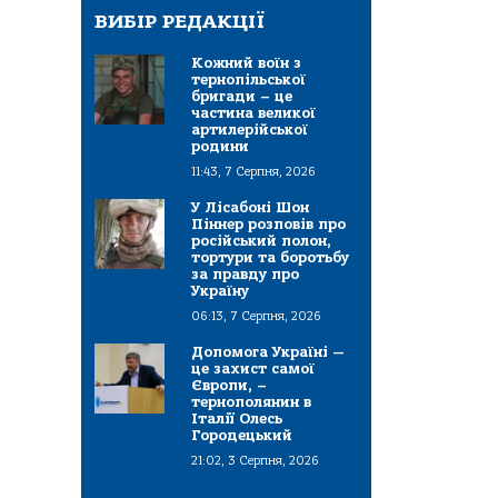
ВИБІР РЕДАКЦІЇ
Кожний воїн з
тернопільської
бригади – це
частина великої
артилерійської
родини
11:43, 7 Серпня, 2026
У Лісабоні Шон
Піннер розповів про
російський полон,
тортури та боротьбу
за правду про
Україну
06:13, 7 Серпня, 2026
Допомога Україні —
це захист самої
Європи, –
тернополянин в
Італії Олесь
Городецький
21:02, 3 Серпня, 2026