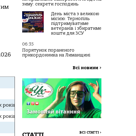
зиму: секрети господинь
ним
День міста з великою
місією: Тернопіль
підтримуватиме
ветеранів і збиратиме
кошти для ЗСУ
06:35
Порятунок пораненого
2026
прикордонника на Лиманщині
Всі новини
>
х років обслуговуються безкоштовно
х років обслуговуються безкоштовно
ВСІ СТАТТІ
>
СТАТТІ