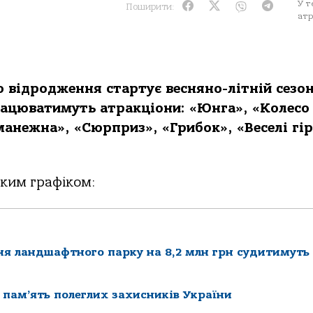
У т
Поширити:
атр
о відродження стартує весняно-літній сезо
працюватимуть атракціони: «Юнга», «Колесо
анежна», «Сюрприз», «Грибок», «Веселі гір
аким графіком:
я ландшафтного парку на 8,2 млн грн судитимуть
 пам’ять полеглих захисників України