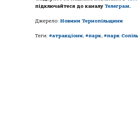
підключайтеся до каналу
Телеграм
.
Джерело:
Новини Тернопільщини
Теги:
#атракціони
,
#парк
,
#парк Сопіл