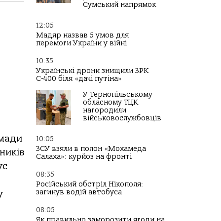
Сумський напрямок
12:05
Мадяр назвав 5 умов для
перемоги України у війні
10:35
Українські дрони знищили ЗРК
С-400 біля «дачі путіна»
У Тернопільському
обласному ТЦК
нагородили
військовослужбовців
омади
10:05
ЗСУ взяли в полон «Мохамеда
сників
Салаха»: курйоз на фронті
ус
08:35
Російський обстріл Нікополя:
загинув водій автобуса
у
08:05
Як правильно заморозити ягоди на