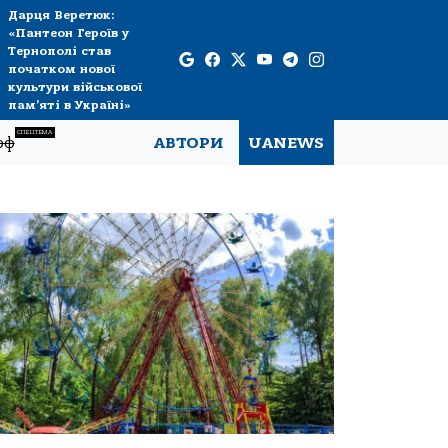
Дарця Веретюк:
«Пантеон Героїв у
Тернополі став
початком нової
культури військової
пам’яті в Україні»
СПЕЦТЕМА
рф
АВТОРИ
UANEWS