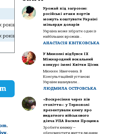
Урожай під загрозою:
російські атаки портів
можуть коштувати Україні
х років обслуговуються безкоштовно
мільярди доларів
Україна може зібрати один із
х років обслуговуються безкоштовно
найбільших врожаїв...
АНАСТАСІЯ КВІТКОВСЬКА
У Мюнхені відбувся IX
Міжнародний вокальний
конкурс імені Квітки Цісик
Мюнхен. Німеччина. В
Консультаційній установі
України вшанували...
am
ЛЮДМИЛА ОСТРОВСЬКА
«Воскресіння через пів
століття»: у Тернополі
презентували книгу про
видатного військового
діяча УПА Василя Процюка
com
.
Зробити книжку —
бук
,
обезсмертити життя людини