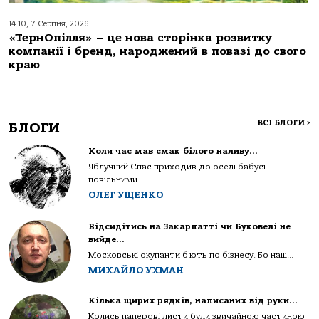
14:10, 7 Серпня, 2026
«ТернОпілля» – це нова сторінка розвитку
компанії і бренд, народжений в повазі до свого
краю
ВСІ БЛОГИ
>
БЛОГИ
Коли час мав смак білого наливу…
Яблучний Спас приходив до оселі бабусі
повільними...
ОЛЕГ УЩЕНКО
Відсидітись на Закарпатті чи Буковелі не
вийде…
Московські окупанти б’ють по бізнесу. Бо наш...
МИХАЙЛО УХМАН
Кілька щирих рядків, написаних від руки…
Колись паперові листи були звичайною частиною