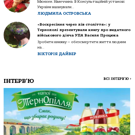
Мюнхен. Німеччина. В Консультаційній установі
України вшанували...
ЛЮДМИЛА ОСТРОВСЬКА
«Воскресіння через пів століття»: у
Тернополі презентували книгу про видатного
військового діяча УПА Василя Процюка
Зробити книжку — обезсмертити життя людини
на...
ВІКТОРІЯ ДАЙВЕР
ВСІ ІНТЕРВ'Ю
>
ІНТЕРВ'Ю