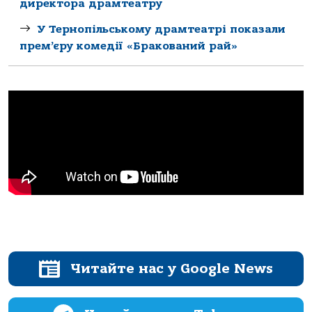
директора драмтеатру
У Тернопільському драмтеатрі показали
прем’єру комедії «Бракований рай»
Читайте нас у Google News