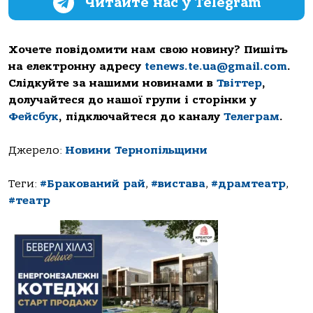
Читайте нас у Telegram
Хочете повідомити нам свою новину? Пишіть
на електронну адресу
tenews.te.ua@gmail.com
.
Слідкуйте за нашими новинами в
Твіттер
,
долучайтеся до нашої групи і сторінки у
Фейсбук
, підключайтеся до каналу
Телеграм
.
Джерело:
Новини Тернопільщини
Теги:
#Бракований рай
,
#вистава
,
#драмтеатр
,
#театр