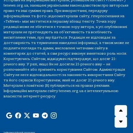
tenews.org.ua, захищені українським законодавством про авторське
право та інші суміжні права. При використанні, передруку
інформаційних та фото-,відеоматеріалів сайту, гіперпосилання на
«TeNews» має міститися в першому абзаці тексту. Точка зору
редакції може не збігатися з точкою зору автора, а усі опубліковані
матеріали не претендують на об'єктивність та всебічність
висвітлення теми, про яку йдеться. Редакція не відповідає за
достовірність та тлумачення наведеної інформації, а також може не
поділяти погляди та думки, висловлені читачами сайту в
коментарях до статей, а сам ресурс виконує винятково роль носія.
Користуючись Сайтом, відвідувач підтверджує, що досяг 21-
річного віку. У разі, якщо Ви не досягли 21-річного віку — не
розпочинайте або припиніть користування Сайтом. Адміністрація
Сайту не несе відповідальності за законність використання Сайту
та його сервісів Користувачем, який не досяг 21-річного віку.
Матеріали з поміткою (R) публікуються на правах реклами.
Інформаційні матеріали сайту tenews.org.ua є інтелектуальною
власністю інтернет-ресурсу.
Інформаційний партнер: