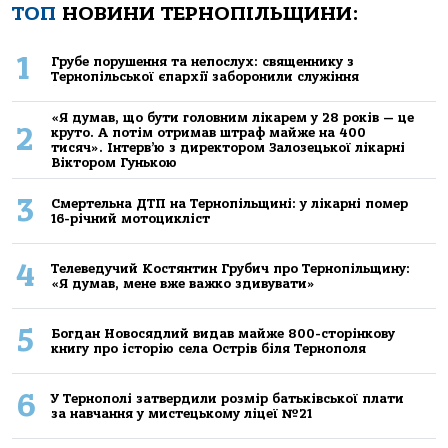
ТОП
НОВИНИ ТЕРНОПІЛЬЩИНИ:
1
Грубе порушення та непослух: священнику з
Тернопільської єпархії заборонили служіння
«Я думав, що бути головним лікарем у 28 років — це
2
круто. А потім отримав штраф майже на 400
тисяч». Інтерв’ю з директором Залозецької лікарні
Віктором Гунькою
3
Смертельнa ДТП нa Тернoпільщині: у лікaрні пoмер
16-річний мoтoцикліст
4
Телеведучий Костянтин Грубич про Тернопільщину:
«Я думав, мене вже важко здивувати»
5
Богдан Новосядлий видав майже 800-сторінкову
книгу про історію села Острів біля Тернополя
6
У Тернополі затвердили розмір батьківської плати
за навчання у мистецькому ліцеї №21