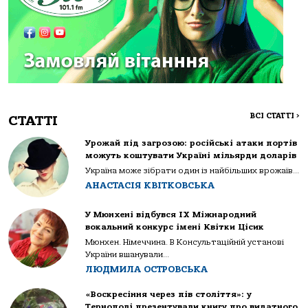
ВСІ СТАТТІ
>
СТАТТІ
Урожай під загрозою: російські атаки портів
можуть коштувати Україні мільярди доларів
Україна може зібрати один із найбільших врожаїв...
АНАСТАСІЯ КВІТКОВСЬКА
У Мюнхені відбувся IX Міжнародний
вокальний конкурс імені Квітки Цісик
Мюнхен. Німеччина. В Консультаційній установі
України вшанували...
ЛЮДМИЛА ОСТРОВСЬКА
«Воскресіння через пів століття»: у
Тернополі презентували книгу про видатного