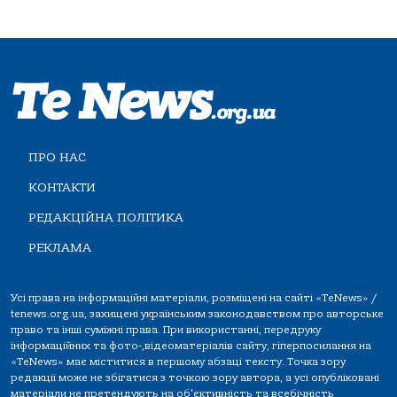
ПРО НАС
КОНТАКТИ
РЕДАКЦІЙНА ПОЛІТИКА
РЕКЛАМА
Усі права на інформаційні матеріали, розміщені на сайті «TeNews» /
tenews.org.ua, захищені українським законодавством про авторське
право та інші суміжні права. При використанні, передруку
інформаційних та фото-,відеоматеріалів сайту, гіперпосилання на
«TeNews» має міститися в першому абзаці тексту. Точка зору
редакції може не збігатися з точкою зору автора, а усі опубліковані
матеріали не претендують на об'єктивність та всебічність