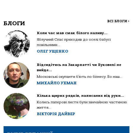
ВСІ БЛОГИ
>
БЛОГИ
Коли час мав смак білого наливу…
Яблучний Спас приходив до оселі бабусі
повільними...
ОЛЕГ УЩЕНКО
Відсидітись на Закарпатті чи Буковелі не
вийде…
Московські окупанти б’ють по бізнесу. Бо наш...
МИХАЙЛО УХМАН
Кілька щирих рядків, написаних від руки…
Колись паперові листи були звичайною частиною
життя...
ВІКТОРІЯ ДАЙВЕР