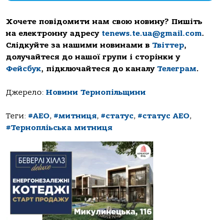
Хочете повідомити нам свою новину? Пишіть
на електронну адресу
tenews.te.ua@gmail.com
.
Слідкуйте за нашими новинами в
Твіттер
,
долучайтеся до нашої групи і сторінки у
Фейсбук
, підключайтеся до каналу
Телеграм
.
Джерело:
Новини Тернопільщини
Теги:
#АЕО
,
#митниця
,
#статус
,
#статус АЕО
,
#Тернопліьська митниця