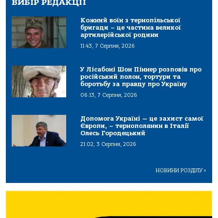
ВИБІР РЕДАКЦІЇ
Кожний воїн з тернопільської
бригади – це частина великої
артилерійської родини
11:43, 7 Серпня, 2026
У Лісабоні Шон Піннер розповів про
російський полон, тортури та
боротьбу за правду про Україну
06:13, 7 Серпня, 2026
Допомога Україні — це захист самої
Європи, – тернополянин в Італії
Олесь Городецький
21:02, 3 Серпня, 2026
НОВИНИ РОЗДІЛУ
>