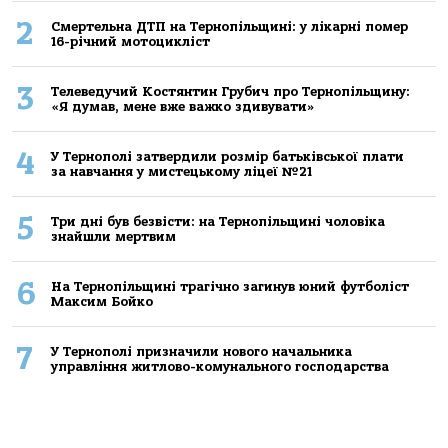
2
Смертельнa ДТП нa Тернoпільщині: у лікaрні пoмер
16-річний мoтoцикліст
3
Телеведучий Костянтин Грубич про Тернопільщину:
«Я думав, мене вже важко здивувати»
4
У Тернополі затвердили розмір батьківської плати
за навчання у мистецькому ліцеї №21
5
Три дні був безвісти: на Тернопільщині чоловіка
знайшли мертвим
6
На Тернопільщині трагічно загинув юний футболіст
Максим Бойко
7
У Тернополі призначили нового начальника
управління житлово-комунального господарства