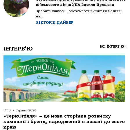
військового діяча УПА Василя Процюка
Зробити книжку — обезсмертити життя людини
на...
ВІКТОРІЯ ДАЙВЕР
ВСІ ІНТЕРВ'Ю
>
ІНТЕРВ'Ю
14:10, 7 Серпня, 2026
«ТернОпілля» – це нова сторінка розвитку
компанії і бренд, народжений в повазі до свого
краю